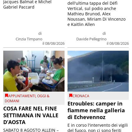
Jacques Balmat e Michel
dell'ultima tappa del Défì
Gabriel Paccard
Vertical, sul podio anche
Mathieu Brunod, Alex
Noussan, Miriam Di Vincenzo
e Kaitlin Allen
di
di
Cinzia Timpano
Davide Pellegrino
il 08/08/2026
il 08/08/2026
APPUNTAMENTI
,
OGGI &
CRONACA
DOMANI
Etroubles: camper in
COSA FARE NEL FINE
fiamme nella galleria
SETTIMANA IN VALLE
di Echevennoz
D’AOSTA
E in corso l'intervento dei vigili
SABATO 8 AGOSTO ALLEIN –
del fuoco, non ci sono feriti