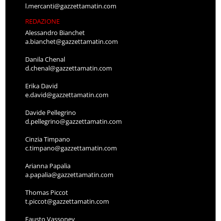
l.mercanti@gazzettamatin.com
REDAZIONE
Alessandro Bianchet
a.bianchet@gazzettamatin.com
Danila Chenal
d.chenal@gazzettamatin.com
Erika David
e.david@gazzettamatin.com
Davide Pellegrino
d.pellegrino@gazzettamatin.com
Cinzia Timpano
c.timpano@gazzettamatin.com
Arianna Papalia
a.papalia@gazzettamatin.com
Thomas Piccot
t.piccot@gazzettamatin.com
Fausto Vassoney