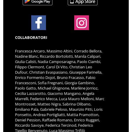
COLLABORATORI
Francesca Arcaro, Massimo Altini, Corrado Bellora,
Nadine Blanc, Riccardo Bortolotti, Manila Calipari,
Giulia Calisti, Nadia Camposaragna, Paolo Ciambi,
Filippo Clermont, Carol Di Vito, Christian Leo
Dufour, Christian Evaspasiano, Giuseppe Farinella,
Enrico Formento Dojot, Bruno Fracasso, Fabio
Francesconi, Sofia Fregnani, Giorgia Gambino,
Paolo Gatto, Michael Ghignone, Marlène Jorrioz,
Cecilia Lazzarotto, Giacomo Mangano, Angela
Marrelli, Federico Mecca, Luca Mauro Melloni, Marc
Montrosset, Matteo Nigra, Sabrina Olibano,
Emiliano Pala, Gabriele Peloso, Maurizio Pitti, Loris
Ponsetto, Andrea Portigliatti, Mattia Pramotton,
Deniel Pession, Raffaele Romano, Enrico Ruggeri,
Riccardo Savoye, Federica Tercinod, Federico
Tigellio Benvenuto, Luca Massimo Trifilò