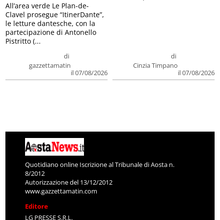
All’area verde Le Plan-de-
Clavel prosegue “ItinerDante”,
le letture dantesche, con la
partecipazione di Antonello
Pistritto (...
di
di
gazzettamatin
Cinzia Timpano
il 07/08/2026
il 07/08/2026
Quotidiano online Iscrizione al Tribunale di Aosta n.
8/2012
Autorizzazione del 13/12/2012
www.gazzettamatin.com
Editore
LG PRESSE S.R.L.