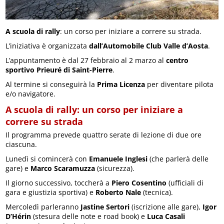
A scuola di rally
: un corso per iniziare a correre su strada.
L’iniziativa è organizzata
dall’Automobile Club Valle d’Aosta
.
L’appuntamento è dal 27 febbraio al 2 marzo al
centro
sportivo Prieuré di Saint-Pierre
.
Al termine si conseguirà la
Prima Licenza
per diventare pilota
e/o navigatore.
A scuola di rally: un corso per iniziare a
correre su strada
Il programma prevede quattro serate di lezione di due ore
ciascuna.
Lunedì si comincerà con
Emanuele Inglesi
(che parlerà delle
gare) e
Marco Scaramuzza
(sicurezza).
Il giorno successivo, toccherà a
Piero Cosentino
(ufficiali di
gara e giustizia sportiva) e
Roberto Nale
(tecnica).
Mercoledì parleranno
Jastine Sertori
(iscrizione alle gare),
Igor
D’Hérin
(stesura delle note e road book) e
Luca Casali