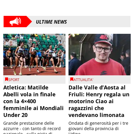
ULTIME NEWS
SPORT
ATTUALITA'
Atletica: Matilde
Dalle Valle d’Aosta al
Abelli vola in finale
Friuli: Henry regala un
con la 4×400
motorino Ciao ai
femminile ai Mondiali
ragazzini che
Under 20
vendevano limonata
Grande prestazione delle
Ondata di generosità per i tre
azzurre - con tanto di record
giovani della provincia di
nazionale - sulla pista di
Udine