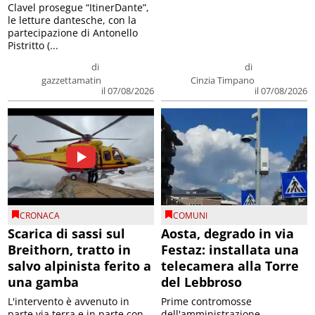
Clavel prosegue “ItinerDante”,
le letture dantesche, con la
partecipazione di Antonello
Pistritto (...
di
di
gazzettamatin
Cinzia Timpano
il 07/08/2026
il 07/08/2026
CRONACA
COMUNI
Scarica di sassi sul
Aosta, degrado in via
Breithorn, tratto in
Festaz: installata una
salvo alpinista ferito a
telecamera alla Torre
una gamba
del Lebbroso
L'intervento è avvenuto in
Prime contromosse
parte via terra e in parte con
dell'amministrazione