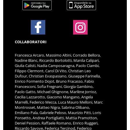
COLLABORATORI
Francesca Arcaro, Massimo Altini, Corrado Bellora,
Nadine Blanc, Riccardo Bortolotti, Manila Calipari,
Giulia Calisti, Nadia Camposaragna, Paolo Ciambi,
Filippo Clermont, Carol Di Vito, Christian Leo
Dufour, Christian Evaspasiano, Giuseppe Farinella,
Enrico Formento Dojot, Bruno Fracasso, Fabio
Francesconi, Sofia Fregnani, Giorgia Gambino,
Paolo Gatto, Michael Ghignone, Marlène Jorrioz,
Cecilia Lazzarotto, Giacomo Mangano, Angela
Marrelli, Federico Mecca, Luca Mauro Melloni, Marc
Montrosset, Matteo Nigra, Sabrina Olibano,
Emiliano Pala, Gabriele Peloso, Maurizio Pitti, Loris
Ponsetto, Andrea Portigliatti, Mattia Pramotton,
Deniel Pession, Raffaele Romano, Enrico Ruggeri,
Riccardo Savoye, Federica Tercinod, Federico