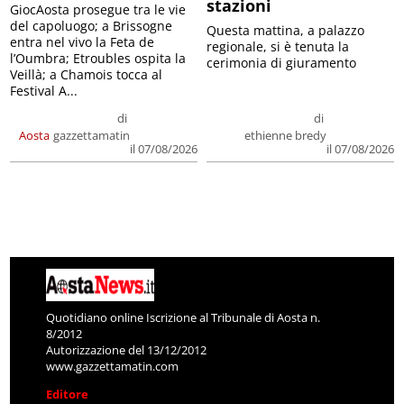
stazioni
GiocAosta prosegue tra le vie
del capoluogo; a Brissogne
Questa mattina, a palazzo
entra nel vivo la Feta de
regionale, si è tenuta la
l’Oumbra; Etroubles ospita la
cerimonia di giuramento
Veillà; a Chamois tocca al
Festival A...
di
di
Aosta
gazzettamatin
ethienne bredy
il 07/08/2026
il 07/08/2026
Quotidiano online Iscrizione al Tribunale di Aosta n.
8/2012
Autorizzazione del 13/12/2012
www.gazzettamatin.com
Editore