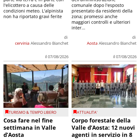
l'elicottero a causa delle
comunale dopo l'esposto
condizioni meteo. L'alpinista
presentato da residenti della
non ha riportato gravi ferite
zona; promessi anche
maggiori controlli e ulteriori
inter...
di
di
cervinia
Alessandro Bianchet
Aosta
Alessandro Bianchet
il 07/08/2026
il 07/08/2026
TURISMO & TEMPO LIBERO
ATTUALITA'
Cosa fare nel fine
Corpo forestale della
settimana in Valle
Valle d’Aosta: 12 nuovi
d’Aosta
agenti in servizio in 8