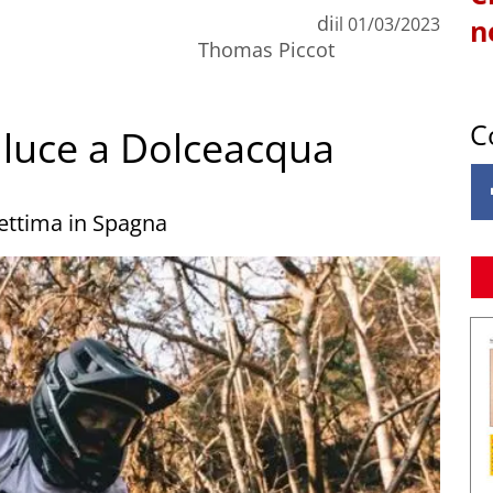
di
il
01/03/2023
n
Thomas Piccot
C
 luce a Dolceacqua
settima in Spagna