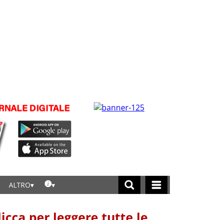
ALTRO
licca per leggere tutte le