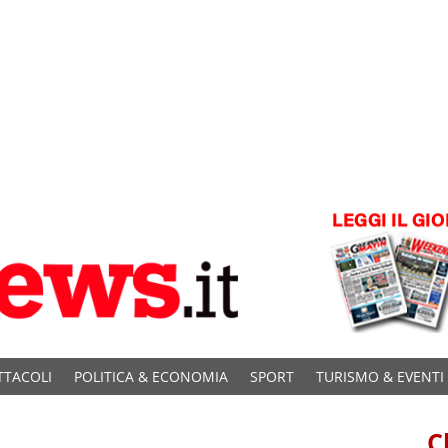
TTACOLI
POLITICA & ECONOMIA
SPORT
TURISMO & EVENTI
C