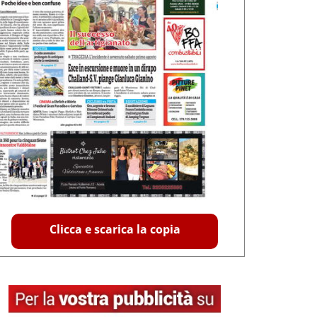
Clicca e scarica la copia