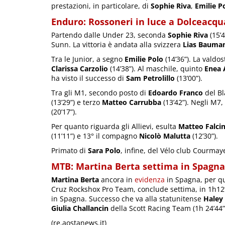
prestazioni, in particolare, di
Sophie Riva
,
Emilie P
Enduro: Rossoneri in luce a Dolceacqu
Partendo dalle Under 23, seconda
Sophie Riva
(15’4
Sunn. La vittoria è andata alla svizzera
Lias Bauma
Tra le Junior, a segno
Emilie Polo
(14’36”). La valdo
Clarissa Carzolio
(14’38”). Al maschile, quinto
Enea A
ha visto il successo di
Sam Petrolillo
(13’00”).
Tra gli M1, secondo posto di
Edoardo Franco
del Bl
(13’29”) e terzo
Matteo Carrubba
(13’42”). Negli M7, 
(20’17”).
Per quanto riguarda gli Allievi, esulta
Matteo Falcin
(11’11”) e 13° il compagno
Nicolò Malutta
(12’30”).
Primato di
Sara Polo
, infine, del Vélo club Courmaye
MTB: Martina Berta settima in Spagna
Martina Berta
ancora in
evidenza
in Spagna, per qu
Cruz Rockshox Pro Team, conclude settima, in 1h12
in Spagna. Successo che va alla statunitense
Haley
Giulia Challancin
della Scott Racing Team (1h 24’44”
(re.aostanews.it)