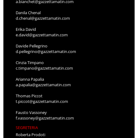
a.bianchet@gazzettamatin.com
Danila Chenal
d.chenal@gazzettamatin.com
Erika David
e.david@gazzettamatin.com
Davide Pellegrino
d.pellegrino@gazzettamatin.com
Cinzia Timpano
c.timpano@gazzettamatin.com
Arianna Papalia
a.papalia@gazzettamatin.com
Thomas Piccot
t.piccot@gazzettamatin.com
Fausto Vassoney
f.vassoney@gazzettamatin.com
SEGRETERIA
Roberta Prodoti