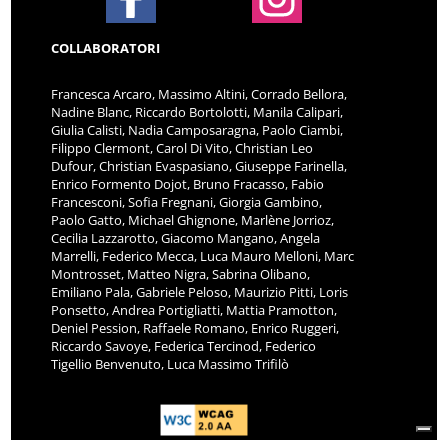
COLLABORATORI
Francesca Arcaro, Massimo Altini, Corrado Bellora,
Nadine Blanc, Riccardo Bortolotti, Manila Calipari,
Giulia Calisti, Nadia Camposaragna, Paolo Ciambi,
Filippo Clermont, Carol Di Vito, Christian Leo
Dufour, Christian Evaspasiano, Giuseppe Farinella,
Enrico Formento Dojot, Bruno Fracasso, Fabio
Francesconi, Sofia Fregnani, Giorgia Gambino,
Paolo Gatto, Michael Ghignone, Marlène Jorrioz,
Cecilia Lazzarotto, Giacomo Mangano, Angela
Marrelli, Federico Mecca, Luca Mauro Melloni, Marc
Montrosset, Matteo Nigra, Sabrina Olibano,
Emiliano Pala, Gabriele Peloso, Maurizio Pitti, Loris
Ponsetto, Andrea Portigliatti, Mattia Pramotton,
Deniel Pession, Raffaele Romano, Enrico Ruggeri,
Riccardo Savoye, Federica Tercinod, Federico
Tigellio Benvenuto, Luca Massimo Trifilò