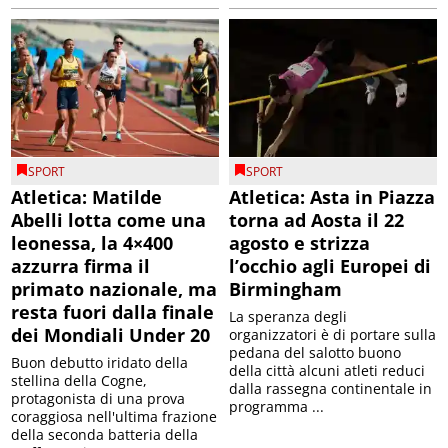
SPORT
SPORT
Atletica: Matilde
Atletica: Asta in Piazza
Abelli lotta come una
torna ad Aosta il 22
leonessa, la 4×400
agosto e strizza
azzurra firma il
l’occhio agli Europei di
primato nazionale, ma
Birmingham
resta fuori dalla finale
La speranza degli
dei Mondiali Under 20
organizzatori è di portare sulla
pedana del salotto buono
Buon debutto iridato della
della città alcuni atleti reduci
stellina della Cogne,
dalla rassegna continentale in
protagonista di una prova
programma ...
coraggiosa nell'ultima frazione
della seconda batteria della