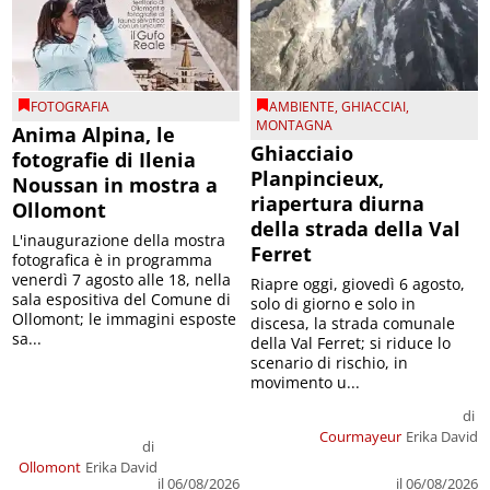
FOTOGRAFIA
AMBIENTE
,
GHIACCIAI
,
MONTAGNA
Anima Alpina, le
Ghiacciaio
fotografie di Ilenia
Planpincieux,
Noussan in mostra a
riapertura diurna
Ollomont
della strada della Val
L'inaugurazione della mostra
Ferret
fotografica è in programma
venerdì 7 agosto alle 18, nella
Riapre oggi, giovedì 6 agosto,
sala espositiva del Comune di
solo di giorno e solo in
Ollomont; le immagini esposte
discesa, la strada comunale
sa...
della Val Ferret; si riduce lo
scenario di rischio, in
movimento u...
di
Courmayeur
Erika David
di
Ollomont
Erika David
il 06/08/2026
il 06/08/2026