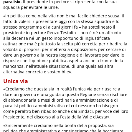
paralisi».
Il presidente in pectore si ripresenta con la sua
squadra per evitare le urne.
«In politica come nella vita non è mai facile chiedere scusa. Il
fatto di volersi ripresentare oggi con la stessa squadra e lo
stresso programma di alcuni giorni fa – ha sottolineato il
presidente in pectore Renzo Testolin – non è né un affronto
alla decenza né un gesto inopportuno di ingiustificata
ostinazione ma è piuttosto la scelta più corretta per ribadire la
volontà di proporsi per mettersi a disposizione, per cercare di
dare un governo alla nostra Regione e di lavorare per dare le
risposte che l’opinione pubblica aspetta anche a fronte della
mancanza, nell’attuale situazione, di una qualsiasi altra
alternativa concreta e sostenibile».
Unica via
«Crediamo che questa sia in realtà l’unica via per riuscire a
dare un governo e una guida a questa Regione senza rischiare
di abbandonarla a mesi di ordinaria amministrazione e di
paralisi politico-amministrativa di cui nessuno ha bisogno
come peraltro ben ribadito anche dai Sindaci, per voce del loro
Presidente, nel discorso alla Festa della Valle d’Aosta».
«Sinceramente crediamo nella bontà della proposta, sia
politica che amministrativa e consideriamo che la bocciatura