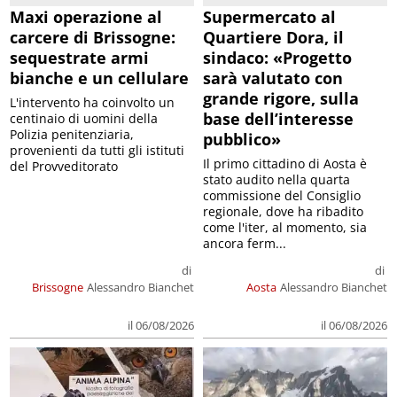
Maxi operazione al
Supermercato al
carcere di Brissogne:
Quartiere Dora, il
sequestrate armi
sindaco: «Progetto
bianche e un cellulare
sarà valutato con
grande rigore, sulla
L'intervento ha coinvolto un
base dell’interesse
centinaio di uomini della
Polizia penitenziaria,
pubblico»
provenienti da tutti gli istituti
Il primo cittadino di Aosta è
del Provveditorato
stato audito nella quarta
commissione del Consiglio
regionale, dove ha ribadito
come l'iter, al momento, sia
ancora ferm...
di
di
Brissogne
Alessandro Bianchet
Aosta
Alessandro Bianchet
il 06/08/2026
il 06/08/2026