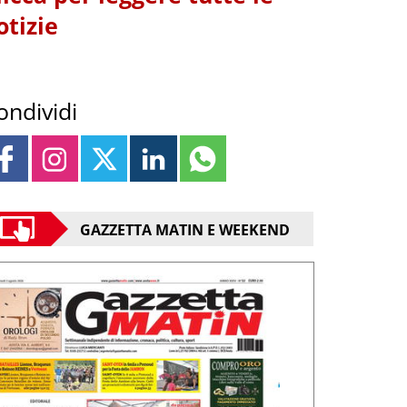
otizie
ondividi
GAZZETTA MATIN E WEEKEND