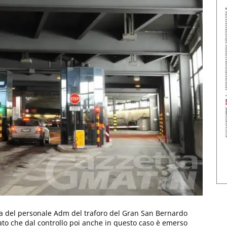
a del personale Adm del traforo del Gran San Bernardo
cato che dal controllo poi anche in questo caso è emerso