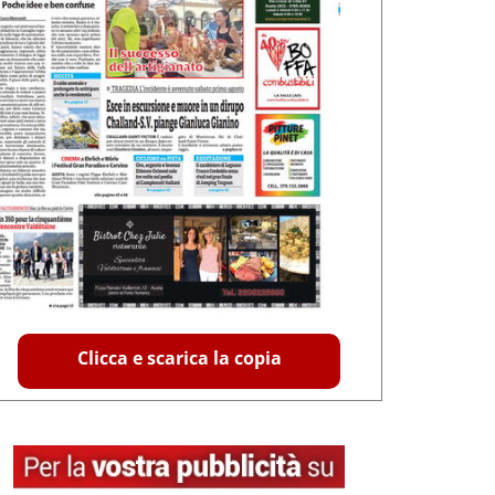
Clicca e scarica la copia