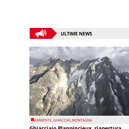
ULTIME NEWS
AMBIENTE
,
GHIACCIAI
,
MONTAGNA
Ghiacciaio Planpincieux, riapertura