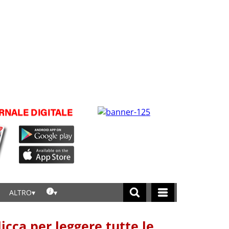
ALTRO
licca per leggere tutte le