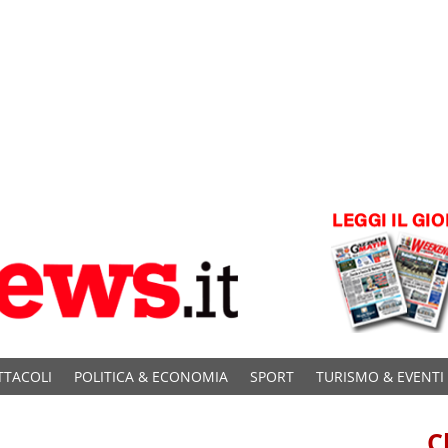
TTACOLI
POLITICA & ECONOMIA
SPORT
TURISMO & EVENTI
C