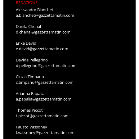
REDAZIONE
Alessandro Bianchet
a.bianchet@gazzettamatin.com
Danila Chenal
d.chenal@gazzettamatin.com
Erika David
e.david@gazzettamatin.com
Davide Pellegrino
d.pellegrino@gazzettamatin.com
Cinzia Timpano
c.timpano@gazzettamatin.com
Arianna Papalia
a.papalia@gazzettamatin.com
Thomas Piccot
t.piccot@gazzettamatin.com
Fausto Vassoney
f.vassoney@gazzettamatin.com