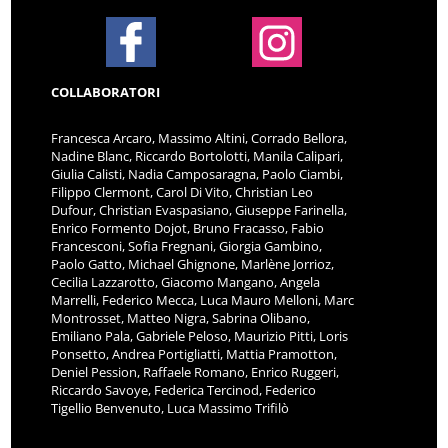
COLLABORATORI
Francesca Arcaro, Massimo Altini, Corrado Bellora,
Nadine Blanc, Riccardo Bortolotti, Manila Calipari,
Giulia Calisti, Nadia Camposaragna, Paolo Ciambi,
Filippo Clermont, Carol Di Vito, Christian Leo
Dufour, Christian Evaspasiano, Giuseppe Farinella,
Enrico Formento Dojot, Bruno Fracasso, Fabio
Francesconi, Sofia Fregnani, Giorgia Gambino,
Paolo Gatto, Michael Ghignone, Marlène Jorrioz,
Cecilia Lazzarotto, Giacomo Mangano, Angela
Marrelli, Federico Mecca, Luca Mauro Melloni, Marc
Montrosset, Matteo Nigra, Sabrina Olibano,
Emiliano Pala, Gabriele Peloso, Maurizio Pitti, Loris
Ponsetto, Andrea Portigliatti, Mattia Pramotton,
Deniel Pession, Raffaele Romano, Enrico Ruggeri,
Riccardo Savoye, Federica Tercinod, Federico
Tigellio Benvenuto, Luca Massimo Trifilò