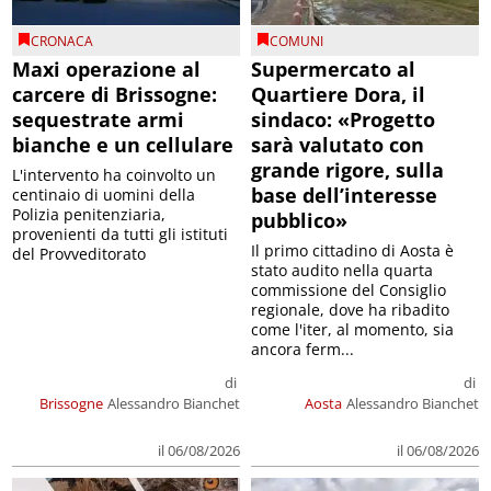
CRONACA
COMUNI
Maxi operazione al
Supermercato al
carcere di Brissogne:
Quartiere Dora, il
sequestrate armi
sindaco: «Progetto
bianche e un cellulare
sarà valutato con
grande rigore, sulla
L'intervento ha coinvolto un
base dell’interesse
centinaio di uomini della
Polizia penitenziaria,
pubblico»
provenienti da tutti gli istituti
Il primo cittadino di Aosta è
del Provveditorato
stato audito nella quarta
commissione del Consiglio
regionale, dove ha ribadito
come l'iter, al momento, sia
ancora ferm...
di
di
Brissogne
Alessandro Bianchet
Aosta
Alessandro Bianchet
il 06/08/2026
il 06/08/2026