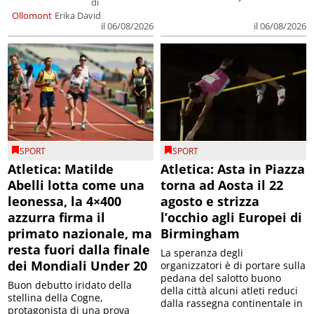
di
Ollomont
Erika David
il 06/08/2026
il 06/08/2026
SPORT
SPORT
Atletica: Matilde
Atletica: Asta in Piazza
Abelli lotta come una
torna ad Aosta il 22
leonessa, la 4×400
agosto e strizza
azzurra firma il
l’occhio agli Europei di
primato nazionale, ma
Birmingham
resta fuori dalla finale
La speranza degli
dei Mondiali Under 20
organizzatori è di portare sulla
pedana del salotto buono
Buon debutto iridato della
della città alcuni atleti reduci
stellina della Cogne,
dalla rassegna continentale in
protagonista di una prova