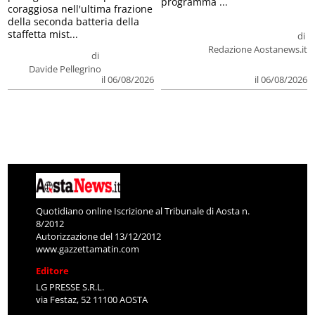
programma ...
coraggiosa nell'ultima frazione
della seconda batteria della
staffetta mist...
di
Redazione Aostanews.it
di
Davide Pellegrino
il 06/08/2026
il 06/08/2026
Quotidiano online Iscrizione al Tribunale di Aosta n.
8/2012
Autorizzazione del 13/12/2012
www.gazzettamatin.com
Editore
LG PRESSE S.R.L.
via Festaz, 52 11100 AOSTA