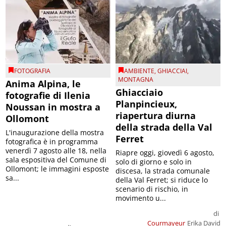
FOTOGRAFIA
AMBIENTE
,
GHIACCIAI
,
MONTAGNA
Anima Alpina, le
Ghiacciaio
fotografie di Ilenia
Planpincieux,
Noussan in mostra a
riapertura diurna
Ollomont
della strada della Val
L'inaugurazione della mostra
Ferret
fotografica è in programma
venerdì 7 agosto alle 18, nella
Riapre oggi, giovedì 6 agosto,
sala espositiva del Comune di
solo di giorno e solo in
Ollomont; le immagini esposte
discesa, la strada comunale
sa...
della Val Ferret; si riduce lo
scenario di rischio, in
movimento u...
di
Courmayeur
Erika David