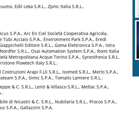
umo, Edil Leka S.R.L., Zpmc Italia S.R.L..
cus S.P.A., Arc En Ciel Società Cooperativa Agricola,
e Tubi Acciaio S.P.A., Environment Park S.P.A., Eredi
iappichelli Editore S.R.L., Goma Elettronica S.P.A., Istra
., Nordfer S.R.L., Osai Automation System S.P.A., Romi Italia
 Società Metropolitana Acque Torino S.P.A., Synesthesia S.R.L.
Tristone Flowtech Italy S.R.L..
ostruzioni Arapi F.Lli S.R.L., Isomed S.R.L., Merlo S.P.A.,
vateam S.P.A., Simic S.P.A., Tomatis Lamiere S.R.L..
ppe & C. S.R.L., Lenti & Villasco S.R.L., Metlac S.P.A.,
..
ibile di Nicastri & C. S.R.L., Nubilaria S.R.L., Procos S.P.A.,
aus S.P.A., Gallazzini S.P.A.