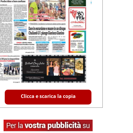
Clicca e scarica la copia