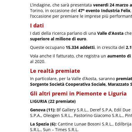
L’indagine, che sarà presentata
venerdì 24 marzo a
Torino, in occasione del
47° evento Industria Felix
l’occasione per premiare le imprese più performanti 
I dati
I dati della ricerca parlano di una
Valle d’Aosta
che,
superiore al milione di euro
.
Queste occupano
15.334 addetti
, in crescita del
2.1
Vola anche il fatturato, che registra un
aumento di c
al 2020.
Le realtà premiate
In particolare, per la Valle d’Aosta, saranno
premiat
Sorgente Società Cooperativa Sociale, Marazzato S
Gli altri premi in Piemonte e Liguria
LIGURIA (22 premiate)
Genova (11):
Bf Gallery S.R.L., Deref S.P.A, Edil Due 
S.P.A., Oleogen S.R.L., Pastorino Giacomo S.R.L., Pinfa
La Spezia (6):
Cantine Lunae Bosoni S.R.L., Edilbrija
S.R.L., Sun – Times S.R.L.