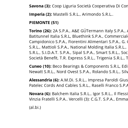
Savona (3):
Coop Liguria Società Cooperativa Di Cons
Imperia (2):
Mastelli S.R.L., Arimondo S.R.L..
PIEMONTE (51)
Torino (26):
2A S.P.A., A&E GÜTermann Italy S.P.A., A
Batitunnel Italia S.R.L, Bluethink S.P.A., Commercial
Campidonico S.P.A., Fiorentini Alimentari S.P.A., G. G
S.R.L., Mattioli S.P.A., National Molding Italia S.R.L
S.R.L., S.I.D.A.T. S.P.A., Sipal S.P.A., Smart S.R.L.,
Società Benefit, T.R. Express S.R.L., Trigenia S.R.L., 
Cuneo (10):
Beco Bearings & Components S.R.L, Edil C
Newatt S.R.L., Nord Ovest S.P.A., Rolando S.R.L., Sil
Alessandria (6):
A.M.Di. S.R.L., Impresa Paroldi Giuse
Patelec Cords And Cables S.R.L., Raselli Franco S.P.A
Novara (6):
Balchem Italia S.R.L., Igor S.R.L., Il Fless
Vinzia Fratelli S.P.A.. Vercelli (3): C.G.T. S.P.A., Emm
(al.bi.)