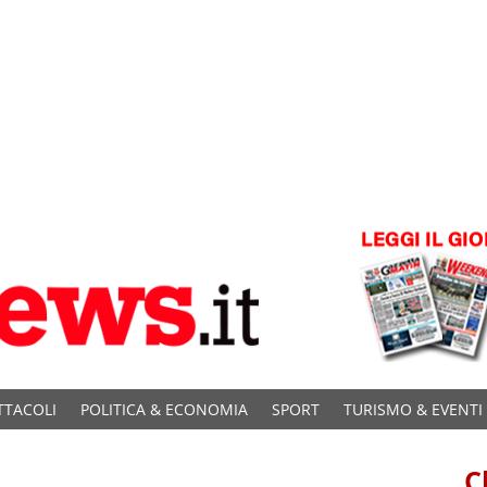
TTACOLI
POLITICA & ECONOMIA
SPORT
TURISMO & EVENTI
C