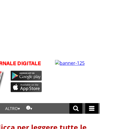
ALTRO
licca per leggere tutte le