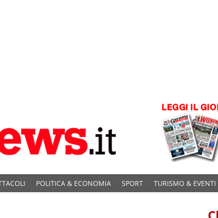
TTACOLI
POLITICA & ECONOMIA
SPORT
TURISMO & EVENTI
C