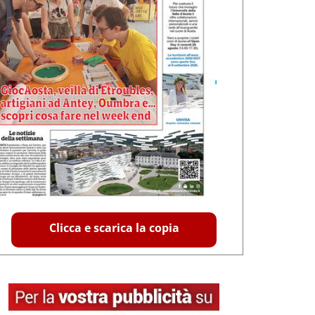
Clicca e scarica la copia