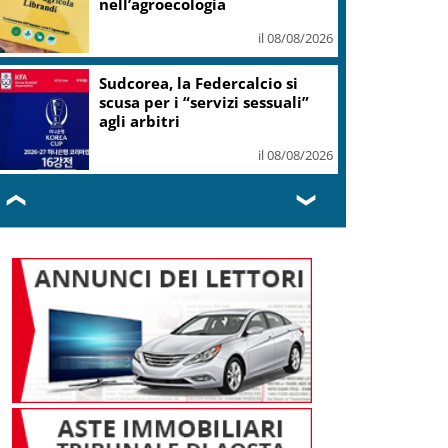
il 08/08/2026
Relitto di epoca romana
scoperto al largo di Mazara del
Vallo
il 08/08/2026
❮
❯