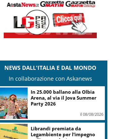
NEWS DALL'ITALIA E DAL MONDO
In collaborazione con Askanews
I Pasdaran: Hormuz riaprirà
solo se gli Usa accettano le
condizioni dell’Iran
il 08/08/2026
In Istria, da settembre tartufi,
vino e produzioni locali