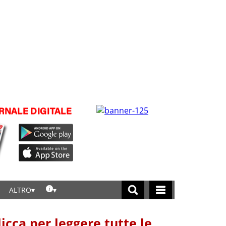
ALTRO
licca per leggere tutte le