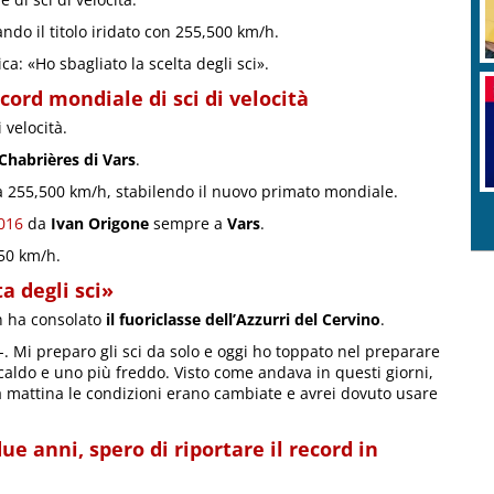
ando il titolo iridato con 255,500 km/h.
ca: «Ho sbagliato la scelta degli sci».
ecord mondiale di sci di velocità
 velocità.
 Chabrières di Vars
.
 a 255,500 km/h, stabilendo il nuovo primato mondiale.
2016
da
Ivan Origone
sempre a
Vars
.
050 km/h.
a degli sci»
on ha consolato
il fuoriclasse dell’Azzurri del Cervino
.
-. Mi preparo gli sci da solo e oggi ho toppato nel preparare
ù caldo e uno più freddo. Visto come andava in questi giorni,
a mattina le condizioni erano cambiate e avrei dovuto usare
 anni, spero di riportare il record in