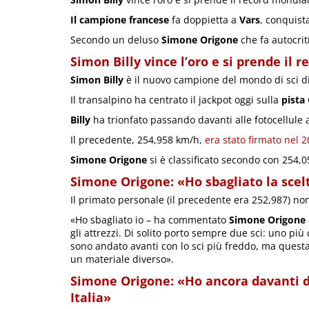
Il campione francese
fa doppietta a
Vars
, conquist
Secondo un deluso
Simone Origone
che fa autocriti
Simon Billy vince l’oro e si prende il r
Simon Billy
è il nuovo campione del mondo di sci di
Il transalpino ha centrato il jackpot oggi sulla
pista
Billy
ha trionfato passando davanti alle fotocellule
Il precedente, 254,958 km/h,
era stato firmato nel 
Simone Origone
si è classificato secondo con 254,
Simone Origone: «Ho sbagliato la scelt
Il primato personale (il precedente era 252,987) n
«Ho sbagliato io – ha commentato
Simone Origone
gli attrezzi. Di solito porto sempre due sci: uno pi
sono andato avanti con lo sci più freddo, ma quest
un materiale diverso».
Simone Origone: «Ho ancora davanti due
Italia»