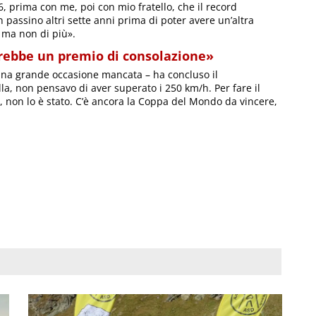
6, prima con me, poi con mio fratello, che il record
n passino altri sette anni prima di poter avere un’altra
, ma non di più».
rebbe un premio di consolazione»
è una grande occasione mancata – ha concluso il
lla, non pensavo di aver superato i 250 km/h. Per fare il
i, non lo è stato. C’è ancora la Coppa del Mondo da vincere,