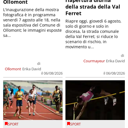
riapertura diurna
Ollomont
della strada della Val
L'inaugurazione della mostra
Ferret
fotografica è in programma
venerdì 7 agosto alle 18, nella
Riapre oggi, giovedì 6 agosto,
sala espositiva del Comune di
solo di giorno e solo in
Ollomont; le immagini esposte
discesa, la strada comunale
sa...
della Val Ferret; si riduce lo
scenario di rischio, in
movimento u...
di
Courmayeur
Erika David
di
Ollomont
Erika David
il 06/08/2026
il 06/08/2026
SPORT
SPORT