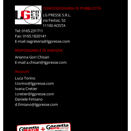
CONCESSIONARIA DI PUBBLICITÀ
LG PRESSE S.R.L.
via Festaz, 52
11100 AOSTA
Tel: 0165.231711
Fax: 0165.1820141
E-mail
segreteria@lgpresse.com
RESPONSABILE DI AGENZIA
Arianna Gori Chisari
E-mail
a.chisari@lgpresse.com
Account
Luca Torino
l.torino@lgpresse.com
Ivana Cretier
i.cretier@lgpresse.com
Daniele Fimiano
d.fimiano@lgpresse.com