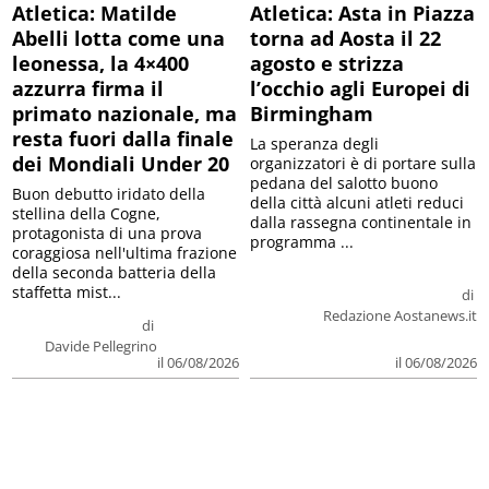
Atletica: Matilde
Atletica: Asta in Piazza
Abelli lotta come una
torna ad Aosta il 22
leonessa, la 4×400
agosto e strizza
azzurra firma il
l’occhio agli Europei di
primato nazionale, ma
Birmingham
resta fuori dalla finale
La speranza degli
dei Mondiali Under 20
organizzatori è di portare sulla
pedana del salotto buono
Buon debutto iridato della
della città alcuni atleti reduci
stellina della Cogne,
dalla rassegna continentale in
protagonista di una prova
programma ...
coraggiosa nell'ultima frazione
della seconda batteria della
staffetta mist...
di
Redazione Aostanews.it
di
Davide Pellegrino
il 06/08/2026
il 06/08/2026