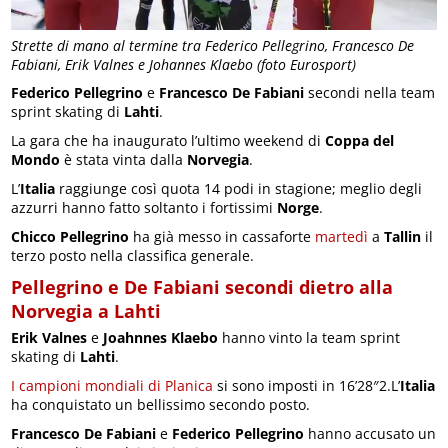
Strette di mano al termine tra Federico Pellegrino, Francesco De
Fabiani, Erik Valnes e Johannes Klaebo (foto Eurosport)
Federico Pellegrino
e
Francesco De Fabiani
secondi nella team
sprint skating di
Lahti
.
La gara che ha inaugurato l’ultimo weekend di
Coppa del
Mondo
è stata vinta dalla
Norvegia
.
L’
Italia
raggiunge così quota 14 podi in stagione; meglio degli
azzurri hanno fatto soltanto i fortissimi
Norge
.
Chicco
Pellegrino
ha già messo in cassaforte
martedì
a
Tallin
il
terzo posto nella classifica generale.
Pellegrino e De Fabiani secondi dietro alla
Norvegia a Lahti
Erik Valnes
e
Joahnnes Klaebo
hanno vinto la team sprint
skating di
Lahti
.
I campioni mondiali di Planica
si sono imposti in 16’28″2.L’
Italia
ha conquistato un bellissimo secondo posto.
Francesco De Fabiani
e
Federico Pellegrino
hanno accusato un