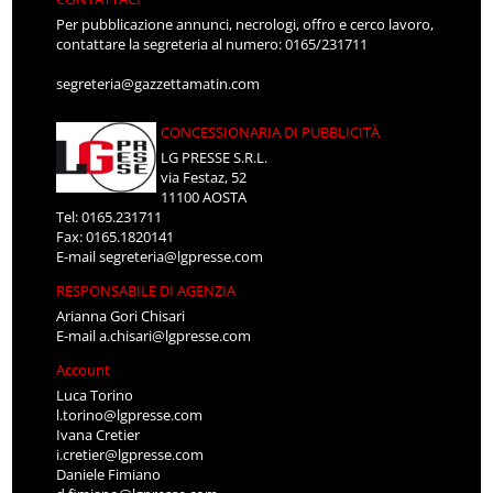
Per pubblicazione annunci, necrologi, offro e cerco lavoro,
contattare la segreteria al numero: 0165/231711
segreteria@gazzettamatin.com
CONCESSIONARIA DI PUBBLICITÀ
LG PRESSE S.R.L.
via Festaz, 52
11100 AOSTA
Tel: 0165.231711
Fax: 0165.1820141
E-mail
segreteria@lgpresse.com
RESPONSABILE DI AGENZIA
Arianna Gori Chisari
E-mail
a.chisari@lgpresse.com
Account
Luca Torino
l.torino@lgpresse.com
Ivana Cretier
i.cretier@lgpresse.com
Daniele Fimiano