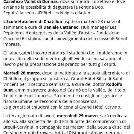
Caseificio Vallet di Donnas
, dove si riunirà il direttivo e dove
avranno la possibilità di degustare la Fontina Dop.
Seguirà la cena all’Hôtel Les Neiges d’Antan.
L
‘
Ecole Hôtelière di Châtillon
ospiterà martedì 28 marzo il
seminario a cura di
Daniele Cattaneo
, Hub manager Les
Pépinières d’entreprises de la Vallée d’Aoste – Fondazione
Giacomo Brodolini, con il coinvolgimento della classe 4ª Simul
Impresa.
Gli albergatori incontreranno gli studenti che li guideranno in
una visita della sede mentre gli allievi di cucina saranno al
lavoro per la preparazione del pranzo per tutti gli ospiti.
Martedì 28 marzo,
dopo la mattinata alla scuola alberghiera di
Châtillon, il gruppo si sposterà al Grand Hôtel Billia di Saint-
Vincent per il secondo seminario, a cura del dottor
Rodolfo
Buat
, amministratore unico del Casinò de la Vallée, dal titolo
‘Le persone nell’impresa. Strumenti e consigli per gestire le
risorse umane nell’economia della conoscenza’.
La giornata si chiuderà con la cena al Grand Hôtel Cervino.
La terza giornata di lavori,
mercoledì 29 marzo
, sarà dedicata
allo sci, alla scoperta dei 350 km di piste del comprensorio di
Breuil-Cervinia in compagnia dei maestri della Scuola di sci del
Cervino per poi ritrovarsi tutti al Ristorante Alpage per una