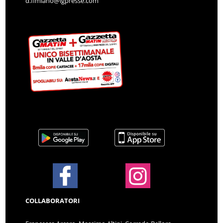
d.fimiano@lgpresse.com
COLLABORATORI