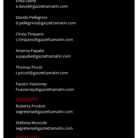
Erika David
e.david@gazzettamatin.com
Davide Pellegrino
d.pellegrino@gazzettamatin.com
Cinzia Timpano
c.timpano@gazzettamatin.com
Arianna Papalia
a.papalia@gazzettamatin.com
Thomas Piccot
t.piccot@gazzettamatin.com
Fausto Vassoney
f.vassoney@gazzettamatin.com
SEGRETERIA
Roberta Prodoti
segreteria@gazzettamatin.com
Stefania Muscolo
segreteria@gazzettamatin.com
CONTATTACI