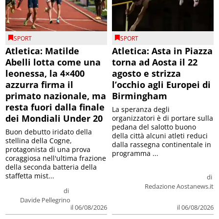
SPORT
SPORT
Atletica: Matilde
Atletica: Asta in Piazza
Abelli lotta come una
torna ad Aosta il 22
leonessa, la 4×400
agosto e strizza
azzurra firma il
l’occhio agli Europei di
primato nazionale, ma
Birmingham
resta fuori dalla finale
La speranza degli
dei Mondiali Under 20
organizzatori è di portare sulla
pedana del salotto buono
Buon debutto iridato della
della città alcuni atleti reduci
stellina della Cogne,
dalla rassegna continentale in
protagonista di una prova
programma ...
coraggiosa nell'ultima frazione
della seconda batteria della
staffetta mist...
di
Redazione Aostanews.it
di
Davide Pellegrino
il 06/08/2026
il 06/08/2026