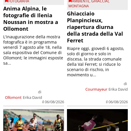
FOTOGRAFIA
AMBIENTE
,
GHIACCIAI
,
MONTAGNA
Anima Alpina, le
Ghiacciaio
fotografie di Ilenia
Planpincieux,
Noussan in mostra a
riapertura diurna
Ollomont
della strada della Val
L'inaugurazione della mostra
Ferret
fotografica è in programma
venerdì 7 agosto alle 18, nella
Riapre oggi, giovedì 6 agosto,
sala espositiva del Comune di
solo di giorno e solo in
Ollomont; le immagini esposte
discesa, la strada comunale
sa...
della Val Ferret; si riduce lo
scenario di rischio, in
movimento u...
di
Courmayeur
Erika David
di
Ollomont
Erika David
il 06/08/2026
il 06/08/2026