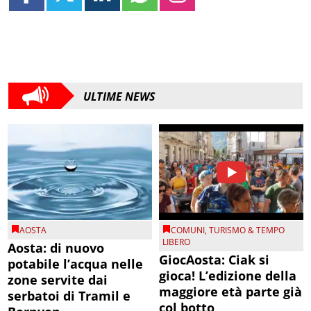
ULTIME NEWS
AOSTA
COMUNI
,
TURISMO & TEMPO
LIBERO
Aosta: di nuovo
GiocAosta: Ciak si
potabile l’acqua nelle
gioca! L’edizione della
zone servite dai
maggiore età parte già
serbatoi di Tramil e
col botto