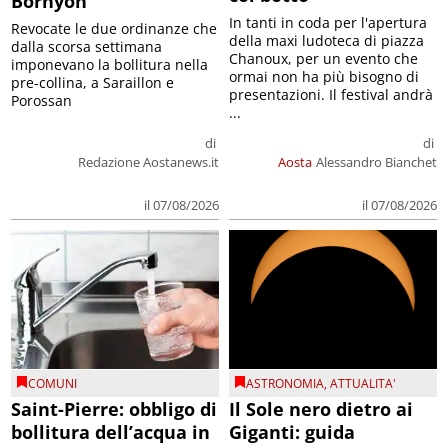
Bornyon
In tanti in coda per l'apertura
Revocate le due ordinanze che
della maxi ludoteca di piazza
dalla scorsa settimana
Chanoux, per un evento che
imponevano la bollitura nella
ormai non ha più bisogno di
pre-collina, a Saraillon e
presentazioni. Il festival andrà
Porossan
...
di
di
Redazione Aostanews.it
Aosta
Alessandro Bianchet
il 07/08/2026
il 07/08/2026
COMUNI
ASTRONOMIA
,
ATTUALITA'
Saint-Pierre: obbligo di
Il Sole nero dietro ai
bollitura dell’acqua in
Giganti: guida