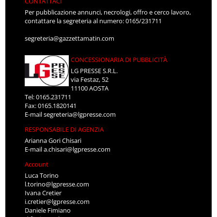
CONTATTACI
Per pubblicazione annunci, necrologi, offro e cerco lavoro,
contattare la segreteria al numero: 0165/231711
segreteria@gazzettamatin.com
CONCESSIONARIA DI PUBBLICITÀ
LG PRESSE S.R.L.
via Festaz, 52
11100 AOSTA
Tel: 0165.231711
Fax: 0165.1820141
E-mail
segreteria@lgpresse.com
RESPONSABILE DI AGENZIA
Arianna Gori Chisari
E-mail
a.chisari@lgpresse.com
Account
Luca Torino
l.torino@lgpresse.com
Ivana Cretier
i.cretier@lgpresse.com
Daniele Fimiano