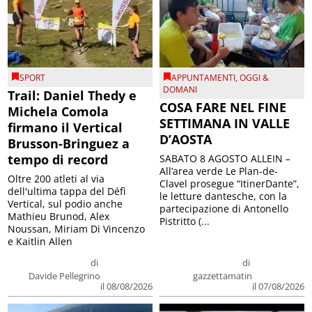
SPORT
APPUNTAMENTI
,
OGGI &
DOMANI
Trail: Daniel Thedy e
COSA FARE NEL FINE
Michela Comola
SETTIMANA IN VALLE
firmano il Vertical
D’AOSTA
Brusson-Bringuez a
tempo di record
SABATO 8 AGOSTO ALLEIN –
All’area verde Le Plan-de-
Oltre 200 atleti al via
Clavel prosegue “ItinerDante”,
dell'ultima tappa del Défì
le letture dantesche, con la
Vertical, sul podio anche
partecipazione di Antonello
Mathieu Brunod, Alex
Pistritto (...
Noussan, Miriam Di Vincenzo
e Kaitlin Allen
di
di
Davide Pellegrino
gazzettamatin
il 08/08/2026
il 07/08/2026