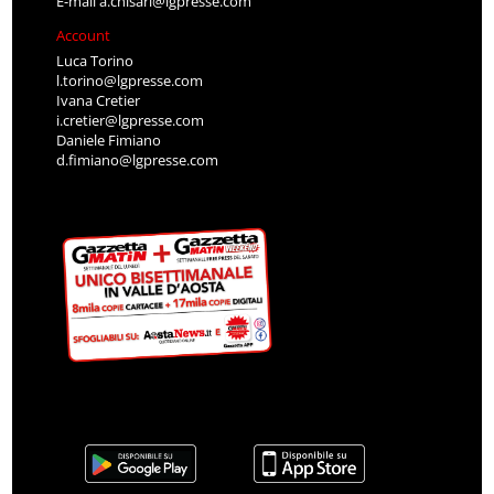
E-mail
a.chisari@lgpresse.com
Account
Luca Torino
l.torino@lgpresse.com
Ivana Cretier
i.cretier@lgpresse.com
Daniele Fimiano
d.fimiano@lgpresse.com