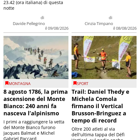
23.42 (ora italiana) di questa
notte
di
di
Davide Pellegrino
Cinzia Timpano
il 09/08/2026
il 08/08/2026
MONTAGNA
SPORT
8 agosto 1786, la prima
Trail: Daniel Thedy e
ascensione del Monte
Michela Comola
Bianco: 240 anni fa
firmano il Vertical
nasceva l’alpinismo
Brusson-Bringuez a
tempo di record
I primi a raggiungere la vetta
del Monte Bianco furono
Oltre 200 atleti al via
Jacques Balmat e Michel
dell'ultima tappa del Défì
Gabriel Paccard