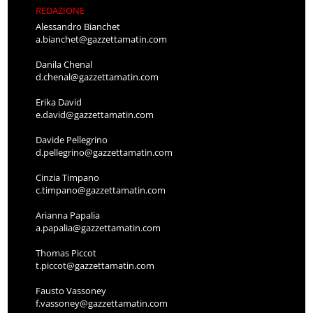
REDAZIONE
Alessandro Bianchet
a.bianchet@gazzettamatin.com
Danila Chenal
d.chenal@gazzettamatin.com
Erika David
e.david@gazzettamatin.com
Davide Pellegrino
d.pellegrino@gazzettamatin.com
Cinzia Timpano
c.timpano@gazzettamatin.com
Arianna Papalia
a.papalia@gazzettamatin.com
Thomas Piccot
t.piccot@gazzettamatin.com
Fausto Vassoney
f.vassoney@gazzettamatin.com