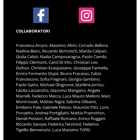
COLLABORATORI
Francesca Arcaro, Massimo Altini, Corrado Bellora,
Nadine Blanc, Riccardo Bortolotti, Manila Calipari,
Giulia Calisti, Nadia Camposaragna, Paolo Ciambi,
Filippo Clermont, Carol Di Vito, Christian Leo
Dufour, Christian Evaspasiano, Giuseppe Farinella,
Enrico Formento Dojot, Bruno Fracasso, Fabio
Francesconi, Sofia Fregnani, Giorgia Gambino,
Paolo Gatto, Michael Ghignone, Marlène Jorrioz,
Cecilia Lazzarotto, Giacomo Mangano, Angela
Marrelli, Federico Mecca, Luca Mauro Melloni, Marc
Montrosset, Matteo Nigra, Sabrina Olibano,
Emiliano Pala, Gabriele Peloso, Maurizio Pitti, Loris
Ponsetto, Andrea Portigliatti, Mattia Pramotton,
Deniel Pession, Raffaele Romano, Enrico Ruggeri,
Riccardo Savoye, Federica Tercinod, Federico
Tigellio Benvenuto, Luca Massimo Trifilò