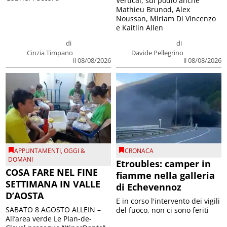
Vertical, sul podio anche
Mathieu Brunod, Alex
Noussan, Miriam Di Vincenzo
e Kaitlin Allen
di
di
Cinzia Timpano
Davide Pellegrino
il 08/08/2026
il 08/08/2026
APPUNTAMENTI
,
OGGI &
CRONACA
DOMANI
Etroubles: camper in
COSA FARE NEL FINE
fiamme nella galleria
SETTIMANA IN VALLE
di Echevennoz
D’AOSTA
E in corso l'intervento dei vigili
SABATO 8 AGOSTO ALLEIN –
del fuoco, non ci sono feriti
All’area verde Le Plan-de-