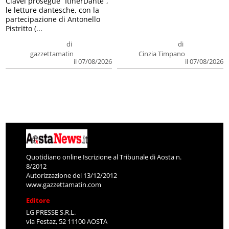
Clavel prosegue “ItinerDante”,
le letture dantesche, con la
partecipazione di Antonello
Pistritto (...
di
di
gazzettamatin
Cinzia Timpano
il 07/08/2026
il 07/08/2026
Quotidiano online Iscrizione al Tribunale di Aosta n.
8/2012
Autorizzazione del 13/12/2012
www.gazzettamatin.com
Editore
LG PRESSE S.R.L.
via Festaz, 52 11100 AOSTA