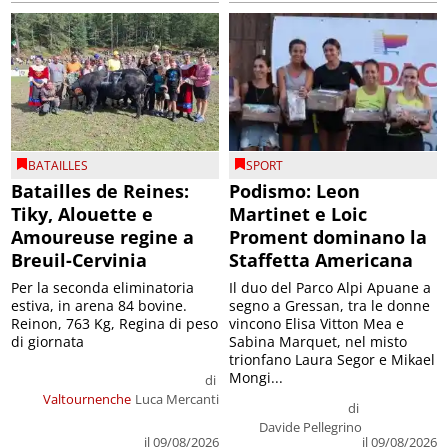
BATAILLES
SPORT
Batailles de Reines:
Podismo: Leon
Tiky, Alouette e
Martinet e Loic
Amoureuse regine a
Proment dominano la
Breuil-Cervinia
Staffetta Americana
Per la seconda eliminatoria
Il duo del Parco Alpi Apuane a
estiva, in arena 84 bovine.
segno a Gressan, tra le donne
Reinon, 763 Kg, Regina di peso
vincono Elisa Vitton Mea e
di giornata
Sabina Marquet, nel misto
trionfano Laura Segor e Mikael
Mongi...
di
Valtournenche
Luca Mercanti
di
Davide Pellegrino
il 09/08/2026
il 09/08/2026