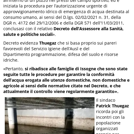
all’interno di un pozzo nei pressi del campo sportivo, ed è
iniziata la procedura per l’autorizzazione urgente di
approvvigionamento idrico di emergenza di acqua destinata al
consumo umano, ai sensi del D.lgs. 02/02/2021 n. 31, della
DGR n. 4172 del 29/12/2006 e della DGR 571 dell’11/03/2011,
conclusasi con il relativo
Decreto dell’Assessore alla Sanità,
salute e politiche sociali
».
Decreto evidenza
Thuegaz
che si basa proprio sui pareri
favorevoli del Servizio Igiene dell’Ausl e del
Dipartimento programmazione, difesa del suolo e risorse
idriche.
«Pertanto,
si ribadisce alle famiglie di Issogne che sono state
seguite tutte le procedure per garantire la conformità
dell’acqua erogata alle utenze domestiche, non domestiche e
agricole ai sensi delle normative citate nel Decreto, e che
attualmente il controllo viene regolarmente garantito».
Il sindaco
Patrick Thuegaz
ricorda poi gli
incontri con la
popolazione
organizzati