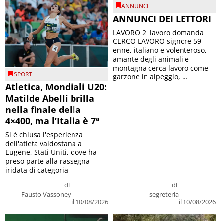
ANNUNCI
ANNUNCI DEI LETTORI
LAVORO 2. lavoro domanda
CERCO LAVORO signore 59
enne, italiano e volenteroso,
amante degli animali e
montagna cerca lavoro come
SPORT
garzone in alpeggio, ...
Atletica, Mondiali U20:
Matilde Abelli brilla
nella finale della
4×400, ma l’Italia è 7ª
Si è chiusa l'esperienza
dell'atleta valdostana a
Eugene, Stati Uniti, dove ha
preso parte alla rassegna
iridata di categoria
di
di
Fausto Vassoney
segreteria
il 10/08/2026
il 10/08/2026