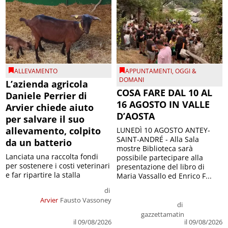
ALLEVAMENTO
APPUNTAMENTI
,
OGGI &
DOMANI
L’azienda agricola
COSA FARE DAL 10 AL
Daniele Perrier di
16 AGOSTO IN VALLE
Arvier chiede aiuto
D’AOSTA
per salvare il suo
allevamento, colpito
LUNEDÌ 10 AGOSTO ANTEY-
SAINT-ANDRÉ - Alla Sala
da un batterio
mostre Biblioteca sarà
Lanciata una raccolta fondi
possibile partecipare alla
per sostenere i costi veterinari
presentazione del libro di
e far ripartire la stalla
Maria Vassallo ed Enrico F...
di
Arvier
Fausto Vassoney
di
gazzettamatin
il 09/08/2026
il 09/08/2026