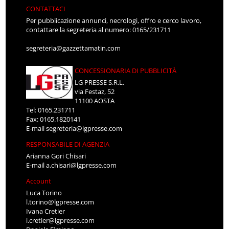
CONTATTACI
Per pubblicazione annunci, necrologi, offro e cerco lavoro,
contattare la segreteria al numero: 0165/231711
segreteria@gazzettamatin.com
CONCESSIONARIA DI PUBBLICITÀ
LG PRESSE S.R.L.
via Festaz, 52
11100 AOSTA
Tel: 0165.231711
Fax: 0165.1820141
E-mail
segreteria@lgpresse.com
RESPONSABILE DI AGENZIA
Arianna Gori Chisari
E-mail
a.chisari@lgpresse.com
Account
Luca Torino
l.torino@lgpresse.com
Ivana Cretier
i.cretier@lgpresse.com