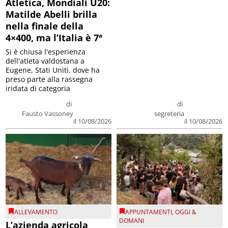
Atletica, Mondiali U20:
Matilde Abelli brilla
nella finale della
4×400, ma l’Italia è 7ª
Si è chiusa l'esperienza
dell'atleta valdostana a
Eugene, Stati Uniti, dove ha
preso parte alla rassegna
iridata di categoria
di
di
Fausto Vassoney
segreteria
il 10/08/2026
il 10/08/2026
ALLEVAMENTO
APPUNTAMENTI
,
OGGI &
DOMANI
L’azienda agricola