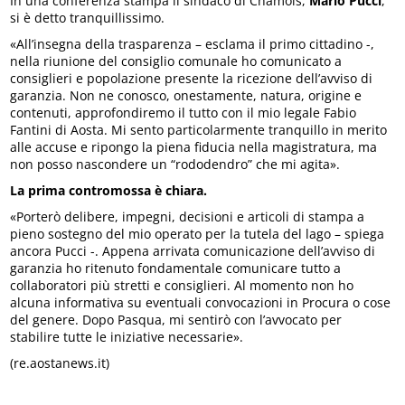
In una conferenza stampa il sindaco di Chamois,
Mario Pucci
,
si è detto tranquillissimo.
«All’insegna della trasparenza – esclama il primo cittadino -,
nella riunione del consiglio comunale ho comunicato a
consiglieri e popolazione presente la ricezione dell’avviso di
garanzia. Non ne conosco, onestamente, natura, origine e
contenuti, approfondiremo il tutto con il mio legale Fabio
Fantini di Aosta. Mi sento particolarmente tranquillo in merito
alle accuse e ripongo la piena fiducia nella magistratura, ma
non posso nascondere un “rododendro” che mi agita».
La prima contromossa è chiara.
«Porterò delibere, impegni, decisioni e articoli di stampa a
pieno sostegno del mio operato per la tutela del lago – spiega
ancora Pucci -. Appena arrivata comunicazione dell’avviso di
garanzia ho ritenuto fondamentale comunicare tutto a
collaboratori più stretti e consiglieri. Al momento non ho
alcuna informativa su eventuali convocazioni in Procura o cose
del genere. Dopo Pasqua, mi sentirò con l’avvocato per
stabilire tutte le iniziative necessarie».
(re.aostanews.it)