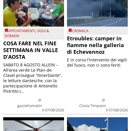
APPUNTAMENTI
,
OGGI &
CRONACA
DOMANI
Etroubles: camper in
COSA FARE NEL FINE
fiamme nella galleria
SETTIMANA IN VALLE
di Echevennoz
D’AOSTA
E in corso l'intervento dei vigili
SABATO 8 AGOSTO ALLEIN –
del fuoco, non ci sono feriti
All’area verde Le Plan-de-
Clavel prosegue “ItinerDante”,
le letture dantesche, con la
partecipazione di Antonello
Pistritto (...
di
di
gazzettamatin
Cinzia Timpano
il 07/08/2026
il 07/08/2026