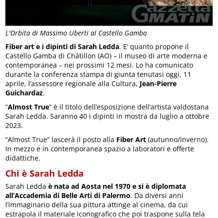
L'Orbita di Massimo Uberti al Castello Gamba
Fiber art e i dipinti di Sarah Ledda
. E’ quanto propone il
Castello Gamba di Châtillon (AO) – il museo di arte moderna e
contemporanea – nei prossimi 12 mesi. Lo ha comunicato
durante la conferenza stampa di giunta tenutasi oggi, 11
aprile, l’assessore regionale alla Cultura,
Jean-Pierre
Guichardaz
.
“
Almost True
” è il titolo dell’esposizione dell’artista valdostana
Sarah Ledda. Saranno 40 i dipinti in mostra da luglio a ottobre
2023.
“Almost True” lascerà il posto alla
Fiber Art
(autunno/inverno).
In mezzo e in contemporanea spazio a laboratori e offerte
didattiche.
Chi è Sarah Ledda
Sarah Ledda
è nata ad Aosta nel 1970 e si è diplomata
all’Accademia di Belle Arti di Palermo
. Da diversi anni
l’immaginario della sua pittura attinge al cinema, da cui
estrapola il materiale iconografico che poi traspone sulla tela