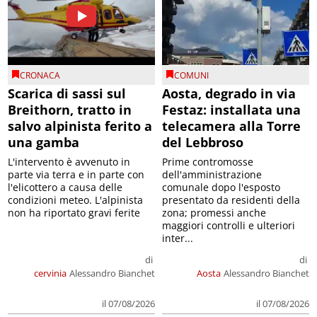
CRONACA
COMUNI
Scarica di sassi sul
Aosta, degrado in via
Breithorn, tratto in
Festaz: installata una
salvo alpinista ferito a
telecamera alla Torre
una gamba
del Lebbroso
L'intervento è avvenuto in
Prime contromosse
parte via terra e in parte con
dell'amministrazione
l'elicottero a causa delle
comunale dopo l'esposto
condizioni meteo. L'alpinista
presentato da residenti della
non ha riportato gravi ferite
zona; promessi anche
maggiori controlli e ulteriori
inter...
di
di
cervinia
Alessandro Bianchet
Aosta
Alessandro Bianchet
il 07/08/2026
il 07/08/2026