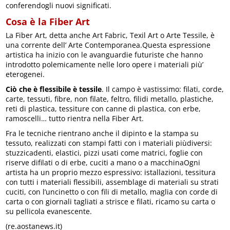
conferendogli nuovi significati.
Cosa è la Fiber Art
La Fiber Art, detta anche Art Fabric, Texil Art o Arte Tessile, è
una corrente dell’ Arte Contemporanea.Questa espressione
artistica ha inizio con le avanguardie futuriste che hanno
introdotto polemicamente nelle loro opere i materiali più’
eterogenei.
Ciò che è flessibile è tessile
. Il campo è vastissimo: filati, corde,
carte, tessuti, fibre, non filate, feltro, filidi metallo, plastiche,
reti di plastica, tessiture con canne di plastica, con erbe,
ramoscelli… tutto rientra nella Fiber Art.
Fra le tecniche rientrano anche il dipinto e la stampa su
tessuto, realizzati con stampi fatti con i materiali piùdiversi:
stuzzicadenti, elastici, pizzi usati come matrici, foglie con
riserve difilati o di erbe, cuciti a mano o a macchinaOgni
artista ha un proprio mezzo espressivo: istallazioni, tessitura
con tutti i materiali flessibili, assemblage di materiali su strati
cuciti, con l’uncinetto o con fili di metallo, maglia con corde di
carta o con giornali tagliati a strisce e filati, ricamo su carta o
su pellicola evanescente.
(re.aostanews.it)