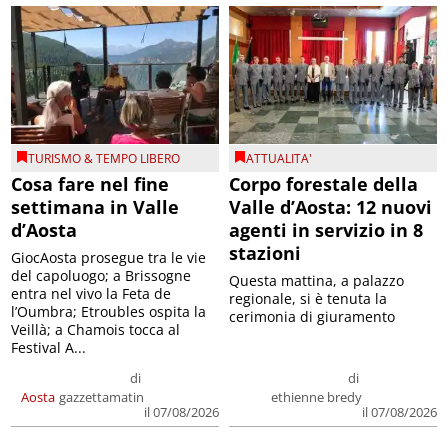
TURISMO & TEMPO LIBERO
ATTUALITA'
Cosa fare nel fine
Corpo forestale della
settimana in Valle
Valle d’Aosta: 12 nuovi
d’Aosta
agenti in servizio in 8
stazioni
GiocAosta prosegue tra le vie
del capoluogo; a Brissogne
Questa mattina, a palazzo
entra nel vivo la Feta de
regionale, si è tenuta la
l’Oumbra; Etroubles ospita la
cerimonia di giuramento
Veillà; a Chamois tocca al
Festival A...
di
di
Aosta
gazzettamatin
ethienne bredy
il 07/08/2026
il 07/08/2026