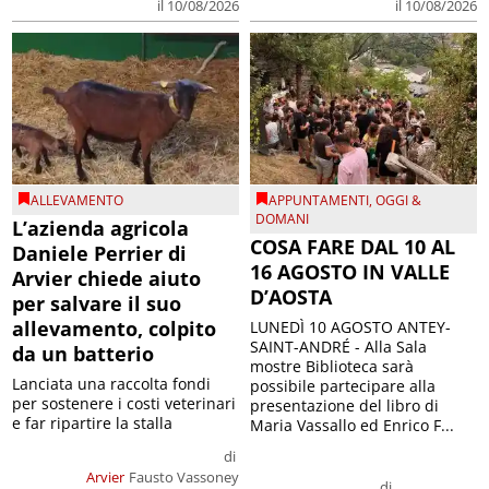
il 10/08/2026
il 10/08/2026
ALLEVAMENTO
APPUNTAMENTI
,
OGGI &
DOMANI
L’azienda agricola
COSA FARE DAL 10 AL
Daniele Perrier di
16 AGOSTO IN VALLE
Arvier chiede aiuto
D’AOSTA
per salvare il suo
allevamento, colpito
LUNEDÌ 10 AGOSTO ANTEY-
SAINT-ANDRÉ - Alla Sala
da un batterio
mostre Biblioteca sarà
Lanciata una raccolta fondi
possibile partecipare alla
per sostenere i costi veterinari
presentazione del libro di
e far ripartire la stalla
Maria Vassallo ed Enrico F...
di
Arvier
Fausto Vassoney
di