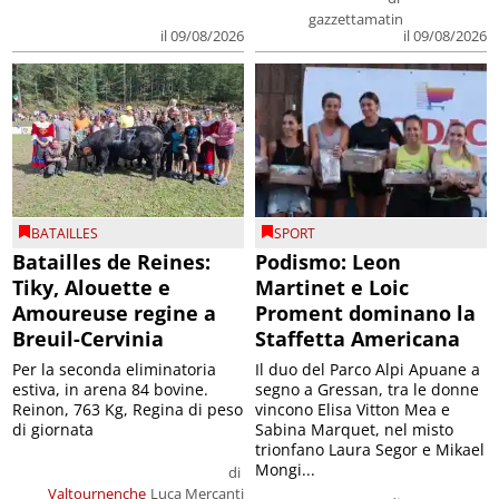
gazzettamatin
il 09/08/2026
il 09/08/2026
BATAILLES
SPORT
Batailles de Reines:
Podismo: Leon
Tiky, Alouette e
Martinet e Loic
Amoureuse regine a
Proment dominano la
Breuil-Cervinia
Staffetta Americana
Per la seconda eliminatoria
Il duo del Parco Alpi Apuane a
estiva, in arena 84 bovine.
segno a Gressan, tra le donne
Reinon, 763 Kg, Regina di peso
vincono Elisa Vitton Mea e
di giornata
Sabina Marquet, nel misto
trionfano Laura Segor e Mikael
Mongi...
di
Valtournenche
Luca Mercanti