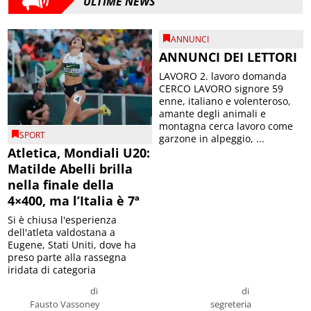
ULTIME NEWS
ANNUNCI
ANNUNCI DEI LETTORI
LAVORO 2. lavoro domanda
CERCO LAVORO signore 59
enne, italiano e volenteroso,
amante degli animali e
montagna cerca lavoro come
SPORT
garzone in alpeggio, ...
Atletica, Mondiali U20:
Matilde Abelli brilla
nella finale della
4×400, ma l’Italia è 7ª
Si è chiusa l'esperienza
dell'atleta valdostana a
Eugene, Stati Uniti, dove ha
preso parte alla rassegna
iridata di categoria
di
di
Fausto Vassoney
segreteria