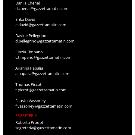
Danila Chenal
d.chenal@gazzettamatin.com
Erika David
e.david@gazzettamatin.com
Davide Pellegrino
d.pellegrino@gazzettamatin.com
Cinzia Timpano
c.timpano@gazzettamatin.com
Arianna Papalia
a.papalia@gazzettamatin.com
Thomas Piccot
t.piccot@gazzettamatin.com
Fausto Vassoney
f.vassoney@gazzettamatin.com
SEGRETERIA
Roberta Prodoti
segreteria@gazzettamatin.com