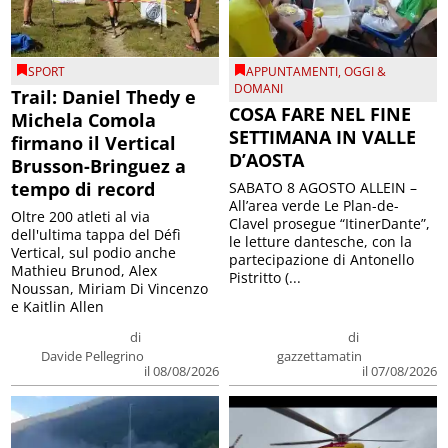
SPORT
APPUNTAMENTI
,
OGGI &
DOMANI
Trail: Daniel Thedy e
COSA FARE NEL FINE
Michela Comola
SETTIMANA IN VALLE
firmano il Vertical
D’AOSTA
Brusson-Bringuez a
tempo di record
SABATO 8 AGOSTO ALLEIN –
All’area verde Le Plan-de-
Oltre 200 atleti al via
Clavel prosegue “ItinerDante”,
dell'ultima tappa del Défì
le letture dantesche, con la
Vertical, sul podio anche
partecipazione di Antonello
Mathieu Brunod, Alex
Pistritto (...
Noussan, Miriam Di Vincenzo
e Kaitlin Allen
di
di
Davide Pellegrino
gazzettamatin
il 08/08/2026
il 07/08/2026