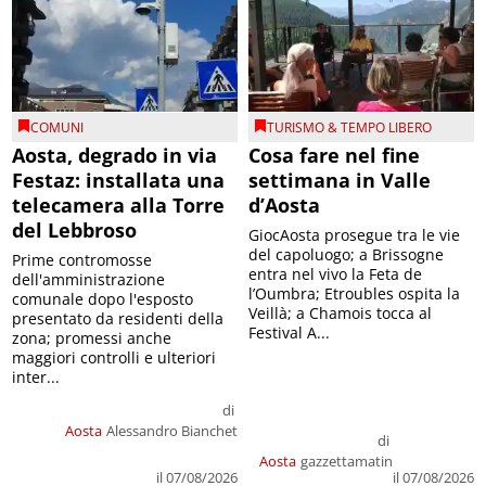
COMUNI
TURISMO & TEMPO LIBERO
Aosta, degrado in via
Cosa fare nel fine
Festaz: installata una
settimana in Valle
telecamera alla Torre
d’Aosta
del Lebbroso
GiocAosta prosegue tra le vie
del capoluogo; a Brissogne
Prime contromosse
entra nel vivo la Feta de
dell'amministrazione
l’Oumbra; Etroubles ospita la
comunale dopo l'esposto
Veillà; a Chamois tocca al
presentato da residenti della
Festival A...
zona; promessi anche
maggiori controlli e ulteriori
inter...
di
Aosta
Alessandro Bianchet
di
Aosta
gazzettamatin
il 07/08/2026
il 07/08/2026