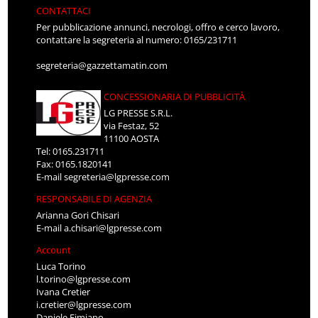
CONTATTACI
Per pubblicazione annunci, necrologi, offro e cerco lavoro,
contattare la segreteria al numero: 0165/231711
segreteria@gazzettamatin.com
CONCESSIONARIA DI PUBBLICITÀ
LG PRESSE S.R.L.
via Festaz, 52
11100 AOSTA
Tel: 0165.231711
Fax: 0165.1820141
E-mail
segreteria@lgpresse.com
RESPONSABILE DI AGENZIA
Arianna Gori Chisari
E-mail
a.chisari@lgpresse.com
Account
Luca Torino
l.torino@lgpresse.com
Ivana Cretier
i.cretier@lgpresse.com
Daniele Fimiano