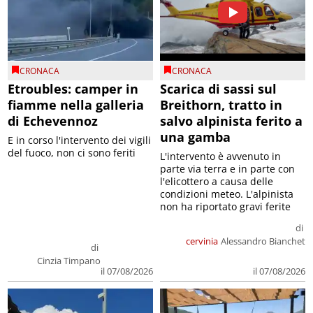
CRONACA
CRONACA
Etroubles: camper in
Scarica di sassi sul
fiamme nella galleria
Breithorn, tratto in
di Echevennoz
salvo alpinista ferito a
una gamba
E in corso l'intervento dei vigili
del fuoco, non ci sono feriti
L'intervento è avvenuto in
parte via terra e in parte con
l'elicottero a causa delle
condizioni meteo. L'alpinista
non ha riportato gravi ferite
di
cervinia
Alessandro Bianchet
di
Cinzia Timpano
il 07/08/2026
il 07/08/2026