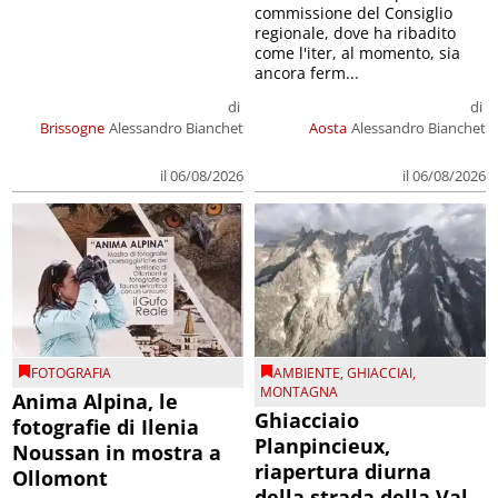
commissione del Consiglio
regionale, dove ha ribadito
come l'iter, al momento, sia
ancora ferm...
di
di
Brissogne
Alessandro Bianchet
Aosta
Alessandro Bianchet
il 06/08/2026
il 06/08/2026
FOTOGRAFIA
AMBIENTE
,
GHIACCIAI
,
MONTAGNA
Anima Alpina, le
Ghiacciaio
fotografie di Ilenia
Planpincieux,
Noussan in mostra a
riapertura diurna
Ollomont
della strada della Val