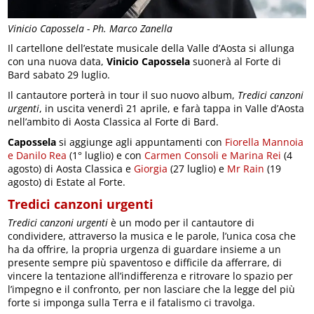
Vinicio Capossela - Ph. Marco Zanella
Il cartellone dell’estate musicale della Valle d’Aosta si allunga
con una nuova data,
Vinicio Capossela
suonerà al Forte di
Bard sabato 29 luglio.
Il cantautore porterà in tour il suo nuovo album,
Tredici canzoni
urgenti
, in uscita venerdì 21 aprile, e farà tappa in Valle d’Aosta
nell’ambito di Aosta Classica al Forte di Bard.
Capossela
si aggiunge agli appuntamenti con
Fiorella Mannoia
e Danilo Rea
(1° luglio) e con
Carmen Consoli e Marina Rei
(4
agosto) di Aosta Classica e
Giorgia
(27 luglio) e
Mr Rain
(19
agosto) di Estate al Forte.
Tredici canzoni urgenti
Tredici canzoni urgenti
è un modo per il cantautore di
condividere, attraverso la musica e le parole, l’unica cosa che
ha da offrire, la propria urgenza di guardare insieme a un
presente sempre più spaventoso e difficile da afferrare, di
vincere la tentazione all’indifferenza e ritrovare lo spazio per
l’impegno e il confronto, per non lasciare che la legge del più
forte si imponga sulla Terra e il fatalismo ci travolga.