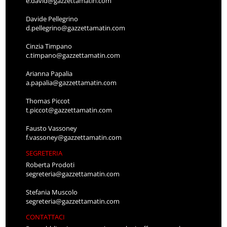
e.david@gazzettamatin.com
Davide Pellegrino
d.pellegrino@gazzettamatin.com
Cinzia Timpano
c.timpano@gazzettamatin.com
Arianna Papalia
a.papalia@gazzettamatin.com
Thomas Piccot
t.piccot@gazzettamatin.com
Fausto Vassoney
f.vassoney@gazzettamatin.com
SEGRETERIA
Roberta Prodoti
segreteria@gazzettamatin.com
Stefania Muscolo
segreteria@gazzettamatin.com
CONTATTACI