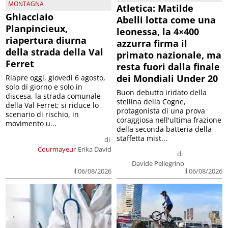
MONTAGNA
Atletica: Matilde
Ghiacciaio
Abelli lotta come una
Planpincieux,
leonessa, la 4×400
riapertura diurna
azzurra firma il
della strada della Val
primato nazionale, ma
Ferret
resta fuori dalla finale
dei Mondiali Under 20
Riapre oggi, giovedì 6 agosto,
solo di giorno e solo in
Buon debutto iridato della
discesa, la strada comunale
stellina della Cogne,
della Val Ferret; si riduce lo
protagonista di una prova
scenario di rischio, in
coraggiosa nell'ultima frazione
movimento u...
della seconda batteria della
staffetta mist...
di
Courmayeur
Erika David
di
Davide Pellegrino
il 06/08/2026
il 06/08/2026