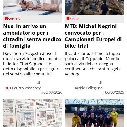
SANITÀ
SPORT
Nus: in arrivo un
MTB: Michel Negrini
ambulatorio per i
convocato per i
cittadini senza medico
Campionati Europei di
di famiglia
bike trial
Da venerdì 7 agosto attivo il
Il valdostano, 24° nella tappa
nuovo servizio medico, mentre
polacca di Coppa del Mondo,
il dottor Gino Sapone si è
sarà al via della rassegna
detto disponibile a proseguire
continentale che scatta oggi a
nel servizio alla comunità
Valberg
di
di
Nus
Fausto Vassoney
Davide Pellegrino
il 06/08/2026
il 06/08/2026