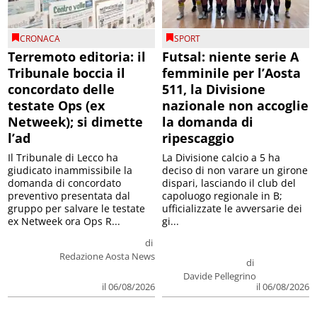
CRONACA
SPORT
Terremoto editoria: il
Futsal: niente serie A
Tribunale boccia il
femminile per l’Aosta
concordato delle
511, la Divisione
testate Ops (ex
nazionale non accoglie
Netweek); si dimette
la domanda di
l’ad
ripescaggio
Il Tribunale di Lecco ha
La Divisione calcio a 5 ha
giudicato inammissibile la
deciso di non varare un girone
domanda di concordato
dispari, lasciando il club del
preventivo presentata dal
capoluogo regionale in B;
gruppo per salvare le testate
ufficializzate le avversarie dei
ex Netweek ora Ops R...
gi...
di
Redazione Aosta News
di
Davide Pellegrino
il 06/08/2026
il 06/08/2026