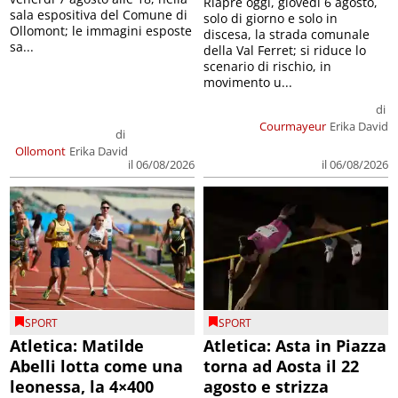
Riapre oggi, giovedì 6 agosto,
sala espositiva del Comune di
solo di giorno e solo in
Ollomont; le immagini esposte
discesa, la strada comunale
sa...
della Val Ferret; si riduce lo
scenario di rischio, in
movimento u...
di
Courmayeur
Erika David
di
Ollomont
Erika David
il 06/08/2026
il 06/08/2026
SPORT
SPORT
Atletica: Matilde
Atletica: Asta in Piazza
Abelli lotta come una
torna ad Aosta il 22
leonessa, la 4×400
agosto e strizza