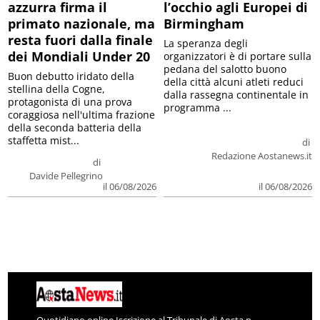
azzurra firma il
l’occhio agli Europei di
primato nazionale, ma
Birmingham
resta fuori dalla finale
La speranza degli
dei Mondiali Under 20
organizzatori è di portare sulla
pedana del salotto buono
Buon debutto iridato della
della città alcuni atleti reduci
stellina della Cogne,
dalla rassegna continentale in
protagonista di una prova
programma ...
coraggiosa nell'ultima frazione
della seconda batteria della
staffetta mist...
di
Redazione Aostanews.it
di
Davide Pellegrino
il 06/08/2026
il 06/08/2026
Quotidiano online Iscrizione al Tribunale di Aosta n.