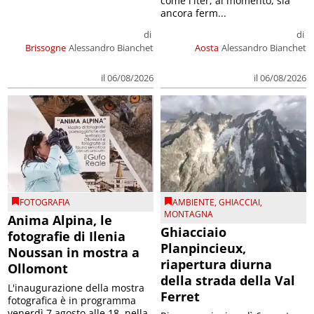
come l'iter, al momento, sia
ancora ferm...
di
di
Brissogne
Alessandro Bianchet
Aosta
Alessandro Bianchet
il 06/08/2026
il 06/08/2026
FOTOGRAFIA
AMBIENTE
,
GHIACCIAI
,
MONTAGNA
Anima Alpina, le
Ghiacciaio
fotografie di Ilenia
Planpincieux,
Noussan in mostra a
riapertura diurna
Ollomont
della strada della Val
L'inaugurazione della mostra
Ferret
fotografica è in programma
venerdì 7 agosto alle 18, nella