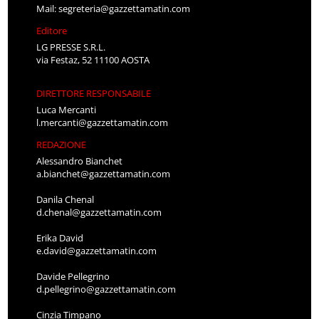
Mail:
segreteria@gazzettamatin.com
Editore
LG PRESSE S.R.L.
via Festaz, 52 11100 AOSTA
DIRETTORE RESPONSABILE
Luca Mercanti
l.mercanti@gazzettamatin.com
REDAZIONE
Alessandro Bianchet
a.bianchet@gazzettamatin.com
Danila Chenal
d.chenal@gazzettamatin.com
Erika David
e.david@gazzettamatin.com
Davide Pellegrino
d.pellegrino@gazzettamatin.com
Cinzia Timpano