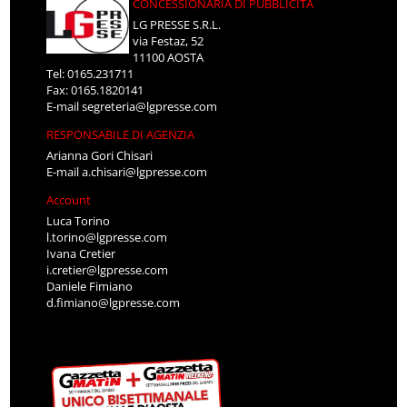
CONCESSIONARIA DI PUBBLICITÀ
LG PRESSE S.R.L.
via Festaz, 52
11100 AOSTA
Tel: 0165.231711
Fax: 0165.1820141
E-mail
segreteria@lgpresse.com
RESPONSABILE DI AGENZIA
Arianna Gori Chisari
E-mail
a.chisari@lgpresse.com
Account
Luca Torino
l.torino@lgpresse.com
Ivana Cretier
i.cretier@lgpresse.com
Daniele Fimiano
d.fimiano@lgpresse.com