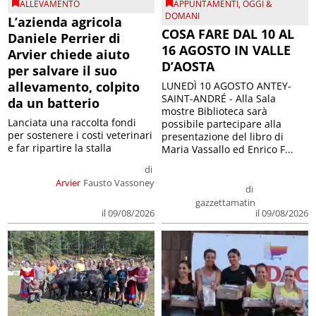
ALLEVAMENTO
APPUNTAMENTI
,
OGGI &
DOMANI
L’azienda agricola
COSA FARE DAL 10 AL
Daniele Perrier di
16 AGOSTO IN VALLE
Arvier chiede aiuto
D’AOSTA
per salvare il suo
allevamento, colpito
LUNEDÌ 10 AGOSTO ANTEY-
SAINT-ANDRÉ - Alla Sala
da un batterio
mostre Biblioteca sarà
Lanciata una raccolta fondi
possibile partecipare alla
per sostenere i costi veterinari
presentazione del libro di
e far ripartire la stalla
Maria Vassallo ed Enrico F...
di
Arvier
Fausto Vassoney
di
gazzettamatin
il 09/08/2026
il 09/08/2026