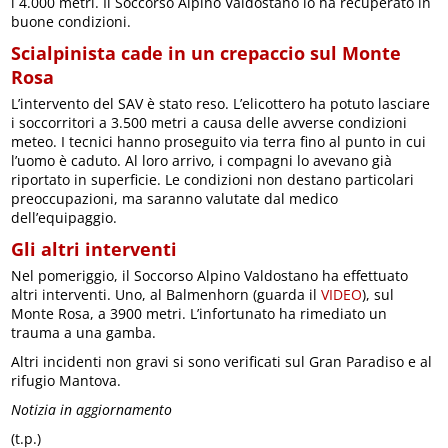
i 4.000 metri. Il Soccorso Alpino Valdostano lo ha recuperato in
buone condizioni.
Scialpinista cade in un crepaccio sul Monte
Rosa
L’intervento del SAV è stato reso. L’elicottero ha potuto lasciare
i soccorritori a 3.500 metri a causa delle avverse condizioni
meteo. I tecnici hanno proseguito via terra fino al punto in cui
l’uomo è caduto. Al loro arrivo, i compagni lo avevano già
riportato in superficie. Le condizioni non destano particolari
preoccupazioni, ma saranno valutate dal medico
dell’equipaggio.
Gli altri interventi
Nel pomeriggio, il Soccorso Alpino Valdostano ha effettuato
altri interventi. Uno, al Balmenhorn (guarda il
VIDEO
), sul
Monte Rosa, a 3900 metri. L’infortunato ha rimediato un
trauma a una gamba.
Altri incidenti non gravi si sono verificati sul Gran Paradiso e al
rifugio Mantova.
Notizia in aggiornamento
(t.p.)