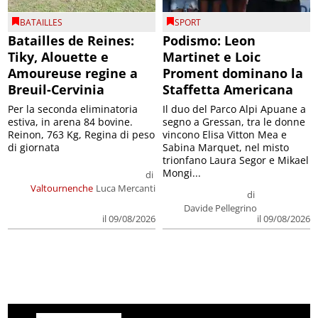
BATAILLES
SPORT
Batailles de Reines:
Podismo: Leon
Tiky, Alouette e
Martinet e Loic
Amoureuse regine a
Proment dominano la
Breuil-Cervinia
Staffetta Americana
Per la seconda eliminatoria
Il duo del Parco Alpi Apuane a
estiva, in arena 84 bovine.
segno a Gressan, tra le donne
Reinon, 763 Kg, Regina di peso
vincono Elisa Vitton Mea e
di giornata
Sabina Marquet, nel misto
trionfano Laura Segor e Mikael
Mongi...
di
Valtournenche
Luca Mercanti
di
Davide Pellegrino
il 09/08/2026
il 09/08/2026