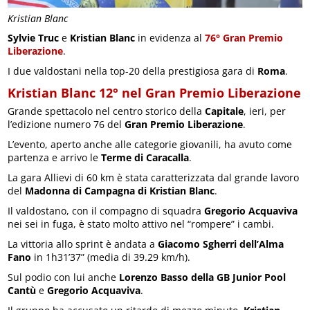
Kristian Blanc
Sylvie Truc
e
Kristian Blanc
in evidenza al
76°
Gran Premio
Liberazione
.
I due valdostani nella top-20 della prestigiosa gara di
Roma
.
Kristian Blanc 12° nel Gran Premio Liberazione
Grande spettacolo nel centro storico della
Capitale
, ieri, per
l’edizione numero 76 del
Gran Premio Liberazione
.
L’evento, aperto anche alle categorie giovanili, ha avuto come
partenza e arrivo le
Terme di Caracalla
.
La gara Allievi di 60 km è stata caratterizzata dal grande lavoro
del
Madonna di Campagna di Kristian Blanc
.
Il valdostano, con il compagno di squadra
Gregorio Acquaviva
nei sei in fuga, è stato molto attivo nel “rompere” i cambi.
La vittoria allo sprint è andata a
Giacomo Sgherri dell’Alma
Fano
in 1h31’37” (media di 39.29 km/h).
Sul podio con lui anche
Lorenzo Basso della GB Junior Pool
Cantù
e
Gregorio Acquaviva
.