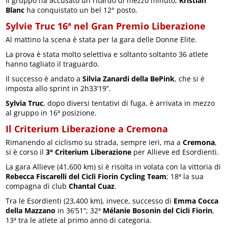
Il gruppo ha accusato un ritardo di mezzo minuto,
Kristian
Blanc
ha conquistato un bel 12° posto.
Sylvie Truc 16ª nel Gran Premio Liberazione
Al mattino la scena è stata per la gara delle Donne Elite.
La prova è stata molto selettiva e soltanto soltanto 36 atlete
hanno tagliato il traguardo.
Il successo è andato a
Silvia Zanardi della BePink
, che si è
imposta allo sprint in 2h33’19”.
Sylvia Truc
, dopo diversi tentativi di fuga, è arrivata in mezzo
al gruppo in 16ª posizione.
Il Criterium Liberazione a Cremona
Rimanendo al ciclismo su strada, sempre ieri, ma a
Cremona
,
si è corso il
3° Criterium Liberazione
per Allieve ed Esordienti.
La gara Allieve (41,600 km) si è risolta in volata con la vittoria di
Rebecca Fiscarelli del Cicli Fiorin Cycling Team
; 18ª la sua
compagna di club
Chantal Cuaz
.
Tra le Esordienti (23,400 km), invece, successo di
Emma Cocca
della Mazzano
in 36’51”; 32ª
Mélanie Bosonin del Cicli Fiorin
,
13ª tra le atlete al primo anno di categoria.