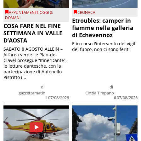
APPUNTAMENTI
,
OGGI &
CRONACA
DOMANI
Etroubles: camper in
COSA FARE NEL FINE
fiamme nella galleria
SETTIMANA IN VALLE
di Echevennoz
D’AOSTA
E in corso l'intervento dei vigili
SABATO 8 AGOSTO ALLEIN –
del fuoco, non ci sono feriti
All’area verde Le Plan-de-
Clavel prosegue “ItinerDante”,
le letture dantesche, con la
partecipazione di Antonello
Pistritto (...
di
di
gazzettamatin
Cinzia Timpano
il 07/08/2026
il 07/08/2026