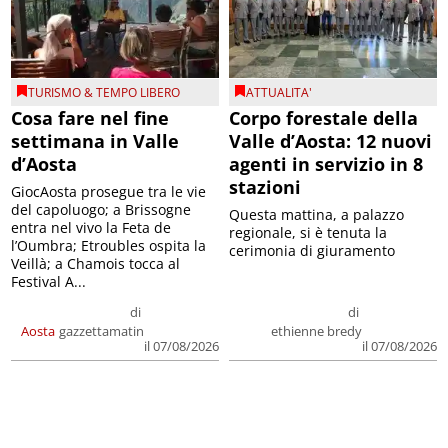
TURISMO & TEMPO LIBERO
ATTUALITA'
Cosa fare nel fine
Corpo forestale della
settimana in Valle
Valle d’Aosta: 12 nuovi
d’Aosta
agenti in servizio in 8
stazioni
GiocAosta prosegue tra le vie
del capoluogo; a Brissogne
Questa mattina, a palazzo
entra nel vivo la Feta de
regionale, si è tenuta la
l’Oumbra; Etroubles ospita la
cerimonia di giuramento
Veillà; a Chamois tocca al
Festival A...
di
di
Aosta
gazzettamatin
ethienne bredy
il 07/08/2026
il 07/08/2026