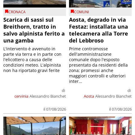
CRONACA
COMUNI
Scarica di sassi sul
Aosta, degrado in via
Breithorn, tratto in
Festaz: installata una
salvo alpinista ferito a
telecamera alla Torre
una gamba
del Lebbroso
L'intervento è avvenuto in
Prime contromosse
parte via terra e in parte con
dell'amministrazione
l'elicottero a causa delle
comunale dopo l'esposto
condizioni meteo. L'alpinista
presentato da residenti della
non ha riportato gravi ferite
zona; promessi anche
maggiori controlli e ulteriori
inter...
di
di
cervinia
Alessandro Bianchet
Aosta
Alessandro Bianchet
il 07/08/2026
il 07/08/2026