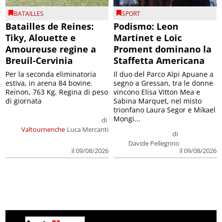
BATAILLES
SPORT
Batailles de Reines:
Podismo: Leon
Tiky, Alouette e
Martinet e Loic
Amoureuse regine a
Proment dominano la
Breuil-Cervinia
Staffetta Americana
Per la seconda eliminatoria
Il duo del Parco Alpi Apuane a
estiva, in arena 84 bovine.
segno a Gressan, tra le donne
Reinon, 763 Kg, Regina di peso
vincono Elisa Vitton Mea e
di giornata
Sabina Marquet, nel misto
trionfano Laura Segor e Mikael
Mongi...
di
Valtournenche
Luca Mercanti
di
Davide Pellegrino
il 09/08/2026
il 09/08/2026