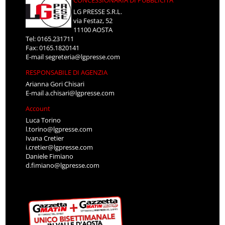
LG PRESSE S.R.L.
via Festaz, 52
11100 AOSTA
Tel: 0165.231711
Fax: 0165.1820141
E-mail
segreteria@lgpresse.com
RESPONSABILE DI AGENZIA
Arianna Gori Chisari
E-mail
a.chisari@lgpresse.com
Account
Luca Torino
l.torino@lgpresse.com
Ivana Cretier
i.cretier@lgpresse.com
Daniele Fimiano
d.fimiano@lgpresse.com