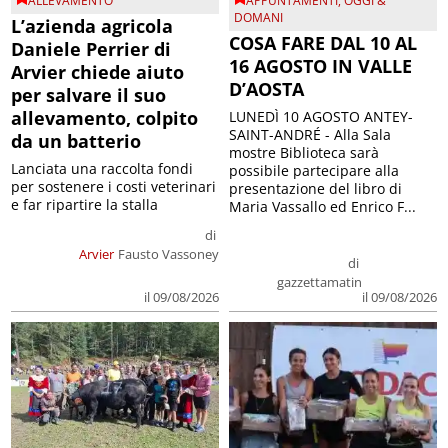
ALLEVAMENTO
APPUNTAMENTI
,
OGGI &
DOMANI
L’azienda agricola
COSA FARE DAL 10 AL
Daniele Perrier di
16 AGOSTO IN VALLE
Arvier chiede aiuto
D’AOSTA
per salvare il suo
allevamento, colpito
LUNEDÌ 10 AGOSTO ANTEY-
SAINT-ANDRÉ - Alla Sala
da un batterio
mostre Biblioteca sarà
Lanciata una raccolta fondi
possibile partecipare alla
per sostenere i costi veterinari
presentazione del libro di
e far ripartire la stalla
Maria Vassallo ed Enrico F...
di
Arvier
Fausto Vassoney
di
gazzettamatin
il 09/08/2026
il 09/08/2026