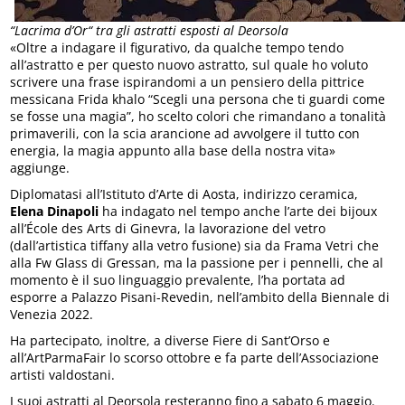
“Lacrima d’Or“ tra gli astratti esposti al Deorsola
«Oltre a indagare il figurativo, da qualche tempo tendo
all’astratto e per questo nuovo astratto, sul quale ho voluto
scrivere una frase ispirandomi a un pensiero della pittrice
messicana Frida khalo “Scegli una persona che ti guardi come
se fosse una magia”, ho scelto colori che rimandano a tonalità
primaverili, con la scia arancione ad avvolgere il tutto con
energia, la magia appunto alla base della nostra vita»
aggiunge.
Diplomatasi all’Istituto d’Arte di Aosta, indirizzo ceramica,
Elena Dinapoli
ha indagato nel tempo anche l’arte dei bijoux
all’École des Arts di Ginevra, la lavorazione del vetro
(dall’artistica tiffany alla vetro fusione) sia da Frama Vetri che
alla Fw Glass di Gressan, ma la passione per i pennelli, che al
momento è il suo linguaggio prevalente, l’ha portata ad
esporre a Palazzo Pisani-Revedin, nell’ambito della Biennale di
Venezia 2022.
Ha partecipato, inoltre, a diverse Fiere di Sant’Orso e
all’ArtParmaFair lo scorso ottobre e fa parte dell’Associazione
artisti valdostani.
I suoi astratti al Deorsola resteranno fino a sabato 6 maggio.