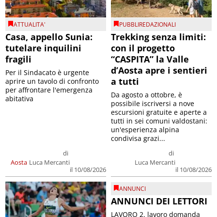
ATTUALITA'
PUBBLIREDAZIONALI
Casa, appello Sunia:
Trekking senza limiti:
tutelare inquilini
con il progetto
fragili
“CASPITA” la Valle
d’Aosta apre i sentieri
Per il Sindacato è urgente
a tutti
aprire un tavolo di confronto
per affrontare l'emergenza
Da agosto a ottobre, è
abitativa
possibile iscriversi a nove
escursioni gratuite e aperte a
tutti in sei comuni valdostani:
un'esperienza alpina
condivisa grazi...
di
di
Aosta
Luca Mercanti
Luca Mercanti
il 10/08/2026
il 10/08/2026
ANNUNCI
ANNUNCI DEI LETTORI
LAVORO 2. lavoro domanda