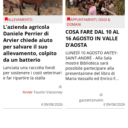
ALLEVAMENTO
APPUNTAMENTI
,
OGGI &
DOMANI
L’azienda agricola
COSA FARE DAL 10 AL
Daniele Perrier di
16 AGOSTO IN VALLE
Arvier chiede aiuto
D’AOSTA
per salvare il suo
allevamento, colpito
LUNEDÌ 10 AGOSTO ANTEY-
SAINT-ANDRÉ - Alla Sala
da un batterio
mostre Biblioteca sarà
Lanciata una raccolta fondi
possibile partecipare alla
per sostenere i costi veterinari
presentazione del libro di
e far ripartire la stalla
Maria Vassallo ed Enrico F...
di
Arvier
Fausto Vassoney
di
gazzettamatin
il 09/08/2026
il 09/08/2026