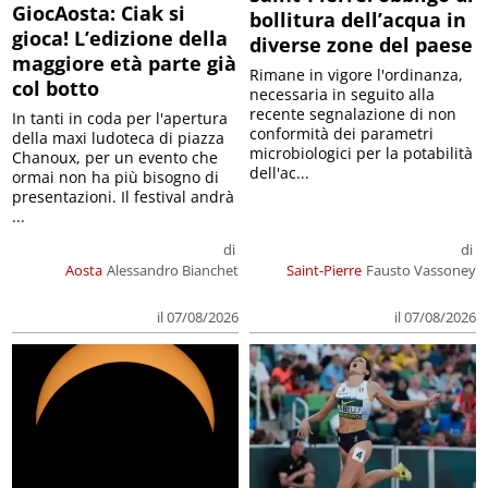
GiocAosta: Ciak si
bollitura dell’acqua in
gioca! L’edizione della
diverse zone del paese
maggiore età parte già
Rimane in vigore l'ordinanza,
col botto
necessaria in seguito alla
recente segnalazione di non
In tanti in coda per l'apertura
conformità dei parametri
della maxi ludoteca di piazza
microbiologici per la potabilità
Chanoux, per un evento che
dell'ac...
ormai non ha più bisogno di
presentazioni. Il festival andrà
...
di
di
Aosta
Alessandro Bianchet
Saint-Pierre
Fausto Vassoney
il 07/08/2026
il 07/08/2026