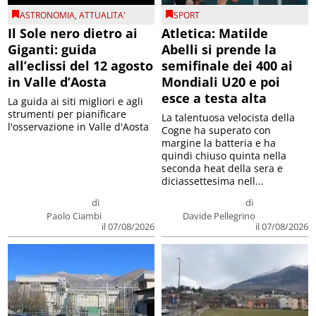
ASTRONOMIA
,
ATTUALITA'
SPORT
Il Sole nero dietro ai
Atletica: Matilde
Giganti: guida
Abelli si prende la
all’eclissi del 12 agosto
semifinale dei 400 ai
in Valle d’Aosta
Mondiali U20 e poi
esce a testa alta
La guida ai siti migliori e agli
strumenti per pianificare
La talentuosa velocista della
l'osservazione in Valle d'Aosta
Cogne ha superato con
margine la batteria e ha
quindi chiuso quinta nella
seconda heat della sera e
diciassettesima nell...
di
di
Paolo Ciambi
Davide Pellegrino
il 07/08/2026
il 07/08/2026