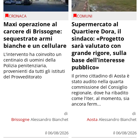
CRONACA
COMUNI
Maxi operazione al
Supermercato al
carcere di Brissogne:
Quartiere Dora, il
sequestrate armi
sindaco: «Progetto
bianche e un cellulare
sarà valutato con
grande rigore, sulla
L'intervento ha coinvolto un
base dell’interesse
centinaio di uomini della
Polizia penitenziaria,
pubblico»
provenienti da tutti gli istituti
Il primo cittadino di Aosta è
del Provveditorato
stato audito nella quarta
commissione del Consiglio
regionale, dove ha ribadito
come l'iter, al momento, sia
ancora ferm...
di
di
Brissogne
Alessandro Bianchet
Aosta
Alessandro Bianchet
il 06/08/2026
il 06/08/2026