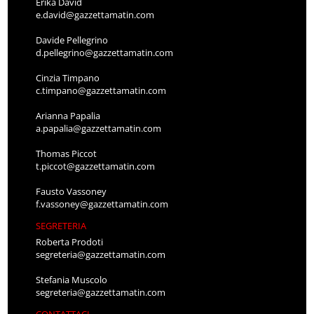
Erika David
e.david@gazzettamatin.com
Davide Pellegrino
d.pellegrino@gazzettamatin.com
Cinzia Timpano
c.timpano@gazzettamatin.com
Arianna Papalia
a.papalia@gazzettamatin.com
Thomas Piccot
t.piccot@gazzettamatin.com
Fausto Vassoney
f.vassoney@gazzettamatin.com
SEGRETERIA
Roberta Prodoti
segreteria@gazzettamatin.com
Stefania Muscolo
segreteria@gazzettamatin.com
CONTATTACI