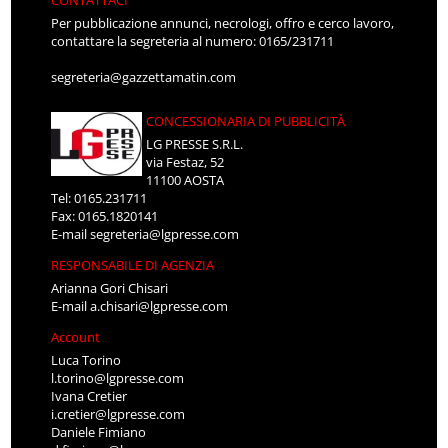
Per pubblicazione annunci, necrologi, offro e cerco lavoro,
contattare la segreteria al numero: 0165/231711
segreteria@gazzettamatin.com
CONCESSIONARIA DI PUBBLICITÀ
LG PRESSE S.R.L.
via Festaz, 52
11100 AOSTA
Tel: 0165.231711
Fax: 0165.1820141
E-mail
segreteria@lgpresse.com
RESPONSABILE DI AGENZIA
Arianna Gori Chisari
E-mail
a.chisari@lgpresse.com
Account
Luca Torino
l.torino@lgpresse.com
Ivana Cretier
i.cretier@lgpresse.com
Daniele Fimiano