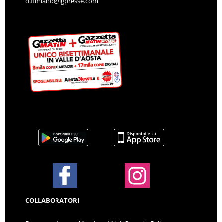
d.fimiano@lgpresse.com
COLLABORATORI