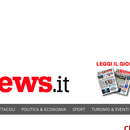
TTACOLI
POLITICA & ECONOMIA
SPORT
TURISMO & EVENTI
C