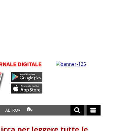
ALTRO
licca per leggere tutte le