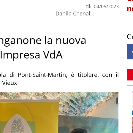
di
il
04/05/2023
n
Danila Chenal
C
anganone la nuova
 Impresa VdA
la di Pont-Saint-Martin, è titolare, con il
u Vieux