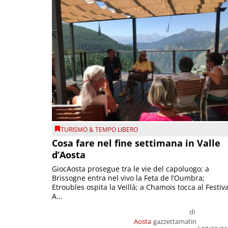
TURISMO & TEMPO LIBERO
Cosa fare nel fine settimana in Valle
d’Aosta
GiocAosta prosegue tra le vie del capoluogo; a
Brissogne entra nel vivo la Feta de l’Oumbra;
Etroubles ospita la Veillà; a Chamois tocca al Festiva
A...
di
Aosta
gazzettamatin