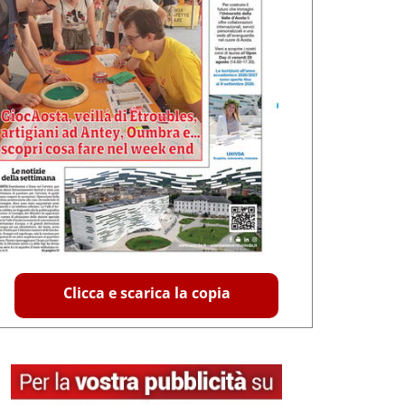
Clicca e scarica la copia