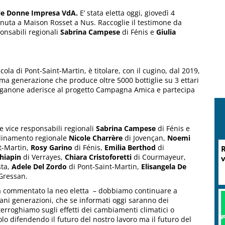
ile Donne Impresa VdA.
E’ stata eletta oggi, giovedì 4
tenuta a Maison Rosset a Nus. Raccoglie il testimone da
ponsabili regionali
Sabrina Campese
di Fénis e
Giulia
la di Pont-Saint-Martin, è titolare, con il cugino, dal 2019,
ima generazione che produce oltre 5000 bottiglie su 3 ettari
nganone aderisce al progetto Campagna Amica e partecipa
e vice responsabili regionali
Sabrina Campese
di Fénis e
rdinamento regionale
Nicole Charrère
di Jovençan,
Noemi
t-Martin,
Rosy Garino
di Fénis,
Emilia Berthod
di
R
hiapin
di Verrayes,
Chiara Cristoforetti
di Courmayeur,
v
sta,
Adele Del Zordo
di Pont-Saint-Martin,
Elisangela De
Gressan.
 ha commentato la neo eletta – dobbiamo continuare a
vani generazioni, che se informati oggi saranno dei
rroghiamo sugli effetti dei cambiamenti climatici o
olo difendendo il futuro del nostro lavoro ma il futuro del