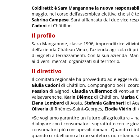
Coldiretti: è Sara Manganone la nuova responsab
maggio, nel corso dell’assemblea elettiva che si è 
Sabrina Campese
. Sarà affiancata dai due vice res
Cadoni
di Châtillon.
Il profilo
Sara Manganone, classe 1996, imprenditrice vitivinico
dell’azienda Château Vieux, l’azienda agricola di pr
di vigneti a terrazzamenti. Con la sua azienda Ma
ai diversi mercati organizzati sul territorio.
Il direttivo
Il Comitato regionale ha provveduto ad eleggere du
Giulia Cadoni
di Châtillon. Compongono poi il coo
Pession
di Gignod,
Claudia Vuillermoz
di Pont-Sain
Valsavarenche,
Karin Diémoz
di Châtillon,
Marisa C
Elena Lombard
di Aosta,
Stefania Galimberti
di Ao
Oliveria
di Rhêmes-Saint-Georges,
Elodie Viérin
di 
«Se vogliamo garantire un futuro all’agricoltura –
dialogare con i consumatori, soprattutto con le gio
consumatori più consapevoli domani. Quando ci inte
quando ci ribelliamo al cibo sintetico, non stiamo s