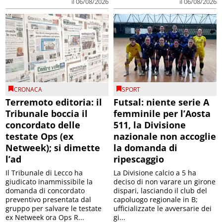
il 06/08/2026
il 06/08/2026
CRONACA
SPORT
Terremoto editoria: il
Futsal: niente serie A
Tribunale boccia il
femminile per l’Aosta
concordato delle
511, la Divisione
testate Ops (ex
nazionale non accoglie
Netweek); si dimette
la domanda di
l’ad
ripescaggio
Il Tribunale di Lecco ha
La Divisione calcio a 5 ha
giudicato inammissibile la
deciso di non varare un girone
domanda di concordato
dispari, lasciando il club del
preventivo presentata dal
capoluogo regionale in B;
gruppo per salvare le testate
ufficializzate le avversarie dei
ex Netweek ora Ops R...
gi...