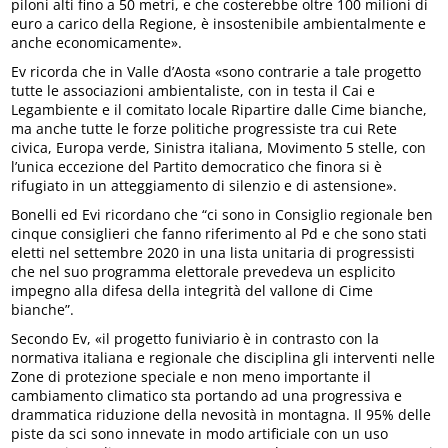
piloni alti fino a 50 metri, e che costerebbe oltre 100 milioni di
euro a carico della Regione, è insostenibile ambientalmente e
anche economicamente».
Ev ricorda che in Valle d’Aosta «sono contrarie a tale progetto
tutte le associazioni ambientaliste, con in testa il Cai e
Legambiente e il comitato locale Ripartire dalle Cime bianche,
ma anche tutte le forze politiche progressiste tra cui Rete
civica, Europa verde, Sinistra italiana, Movimento 5 stelle, con
l’unica eccezione del Partito democratico che finora si è
rifugiato in un atteggiamento di silenzio e di astensione».
Bonelli ed Evi ricordano che “ci sono in Consiglio regionale ben
cinque consiglieri che fanno riferimento al Pd e che sono stati
eletti nel settembre 2020 in una lista unitaria di progressisti
che nel suo programma elettorale prevedeva un esplicito
impegno alla difesa della integrità del vallone di Cime
bianche”.
Secondo Ev, «il progetto funiviario è in contrasto con la
normativa italiana e regionale che disciplina gli interventi nelle
Zone di protezione speciale e non meno importante il
cambiamento climatico sta portando ad una progressiva e
drammatica riduzione della nevosità in montagna. Il 95% delle
piste da sci sono innevate in modo artificiale con un uso