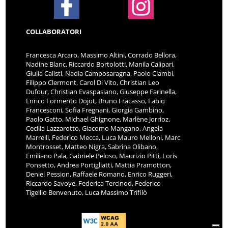
COLLABORATORI
Francesca Arcaro, Massimo Altini, Corrado Bellora,
Nadine Blanc, Riccardo Bortolotti, Manila Calipari,
Giulia Calisti, Nadia Camposaragna, Paolo Ciambi,
Filippo Clermont, Carol Di Vito, Christian Leo
Dufour, Christian Evaspasiano, Giuseppe Farinella,
Enrico Formento Dojot, Bruno Fracasso, Fabio
Francesconi, Sofia Fregnani, Giorgia Gambino,
Paolo Gatto, Michael Ghignone, Marlène Jorrioz,
Cecilia Lazzarotto, Giacomo Mangano, Angela
Marrelli, Federico Mecca, Luca Mauro Melloni, Marc
Montrosset, Matteo Nigra, Sabrina Olibano,
Emiliano Pala, Gabriele Peloso, Maurizio Pitti, Loris
Ponsetto, Andrea Portigliatti, Mattia Pramotton,
Deniel Pession, Raffaele Romano, Enrico Ruggeri,
Riccardo Savoye, Federica Tercinod, Federico
Tigellio Benvenuto, Luca Massimo Trifilò