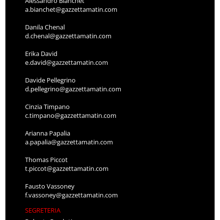
Alessandro Bianchet
a.bianchet@gazzettamatin.com
Danila Chenal
d.chenal@gazzettamatin.com
Erika David
e.david@gazzettamatin.com
Davide Pellegrino
d.pellegrino@gazzettamatin.com
Cinzia Timpano
c.timpano@gazzettamatin.com
Arianna Papalia
a.papalia@gazzettamatin.com
Thomas Piccot
t.piccot@gazzettamatin.com
Fausto Vassoney
f.vassoney@gazzettamatin.com
SEGRETERIA