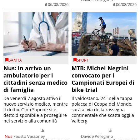
il 06/08/2026
il 06/08/2026
SANITÀ
SPORT
Nus: in arrivo un
MTB: Michel Negrini
ambulatorio per i
convocato per i
cittadini senza medico
Campionati Europei di
di famiglia
bike trial
Da venerdì 7 agosto attivo il
Il valdostano, 24° nella tappa
nuovo servizio medico, mentre
polacca di Coppa del Mondo,
il dottor Gino Sapone si è
sarà al via della rassegna
detto disponibile a proseguire
continentale che scatta oggi a
nel servizio alla comunità
Valberg
di
di
Nus
Fausto Vassoney
Davide Pellegrino