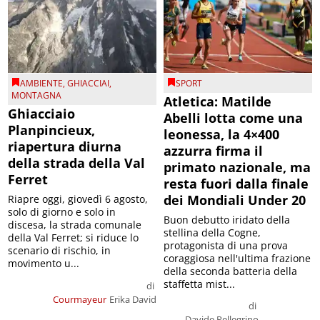
AMBIENTE
,
GHIACCIAI
,
SPORT
MONTAGNA
Atletica: Matilde
Ghiacciaio
Abelli lotta come una
Planpincieux,
leonessa, la 4×400
riapertura diurna
azzurra firma il
della strada della Val
primato nazionale, ma
Ferret
resta fuori dalla finale
dei Mondiali Under 20
Riapre oggi, giovedì 6 agosto,
solo di giorno e solo in
Buon debutto iridato della
discesa, la strada comunale
stellina della Cogne,
della Val Ferret; si riduce lo
protagonista di una prova
scenario di rischio, in
coraggiosa nell'ultima frazione
movimento u...
della seconda batteria della
staffetta mist...
di
Courmayeur
Erika David
di
Davide Pellegrino