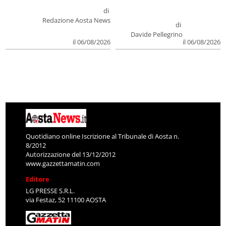
di
Redazione Aosta News
di
Davide Pellegrino
il 06/08/2026
il 06/08/2026
Quotidiano online Iscrizione al Tribunale di Aosta n.
8/2012
Autorizzazione del 13/12/2012
www.gazzettamatin.com
Editore
LG PRESSE S.R.L.
via Festaz, 52 11100 AOSTA