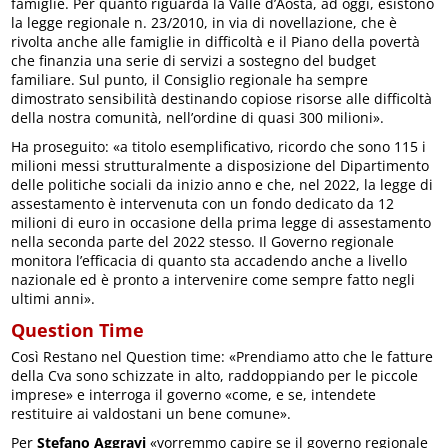
famiglie. Per quanto riguarda la Valle d’Aosta, ad oggi, esistono
la legge regionale n. 23/2010, in via di novellazione, che è
rivolta anche alle famiglie in difficoltà e il Piano della povertà
che finanzia una serie di servizi a sostegno del budget
familiare. Sul punto, il Consiglio regionale ha sempre
dimostrato sensibilità destinando copiose risorse alle difficoltà
della nostra comunità, nell’ordine di quasi 300 milioni».
Ha proseguito: «a titolo esemplificativo, ricordo che sono 115 i
milioni messi strutturalmente a disposizione del Dipartimento
delle politiche sociali da inizio anno e che, nel 2022, la legge di
assestamento è intervenuta con un fondo dedicato da 12
milioni di euro in occasione della prima legge di assestamento
nella seconda parte del 2022 stesso. Il Governo regionale
monitora l’efficacia di quanto sta accadendo anche a livello
nazionale ed è pronto a intervenire come sempre fatto negli
ultimi anni».
Question Time
Così Restano nel Question time: «Prendiamo atto che le fatture
della Cva sono schizzate in alto, raddoppiando per le piccole
imprese» e interroga il governo «come, e se, intendete
restituire ai valdostani un bene comune».
Per
Stefano Aggravi
«vorremmo capire se il governo regionale