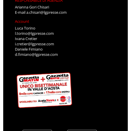
RESPONSABILE DI AGENZIA
Arianna Gori Chisari
E-mail
a.chisari@lgpresse.com
Account
Luca Torino
l.torino@lgpresse.com
Ivana Cretier
i.cretier@lgpresse.com
Daniele Fimiano
d.fimiano@lgpresse.com