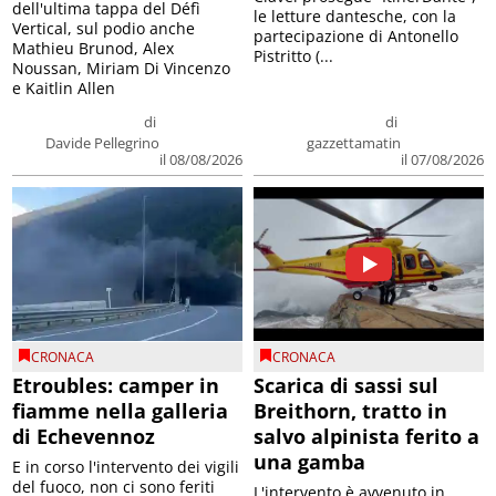
dell'ultima tappa del Défì
le letture dantesche, con la
Vertical, sul podio anche
partecipazione di Antonello
Mathieu Brunod, Alex
Pistritto (...
Noussan, Miriam Di Vincenzo
e Kaitlin Allen
di
di
Davide Pellegrino
gazzettamatin
il 08/08/2026
il 07/08/2026
CRONACA
CRONACA
Etroubles: camper in
Scarica di sassi sul
fiamme nella galleria
Breithorn, tratto in
di Echevennoz
salvo alpinista ferito a
una gamba
E in corso l'intervento dei vigili
del fuoco, non ci sono feriti
L'intervento è avvenuto in