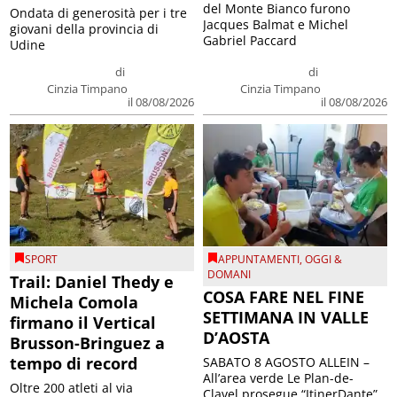
del Monte Bianco furono
Ondata di generosità per i tre
Jacques Balmat e Michel
giovani della provincia di
Gabriel Paccard
Udine
di
di
Cinzia Timpano
Cinzia Timpano
il 08/08/2026
il 08/08/2026
SPORT
APPUNTAMENTI
,
OGGI &
DOMANI
Trail: Daniel Thedy e
COSA FARE NEL FINE
Michela Comola
SETTIMANA IN VALLE
firmano il Vertical
D’AOSTA
Brusson-Bringuez a
tempo di record
SABATO 8 AGOSTO ALLEIN –
All’area verde Le Plan-de-
Oltre 200 atleti al via
Clavel prosegue “ItinerDante”,