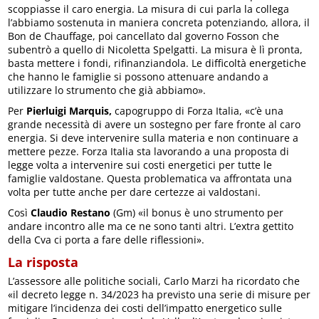
scoppiasse il caro energia. La misura di cui parla la collega
l’abbiamo sostenuta in maniera concreta potenziando, allora, il
Bon de Chauffage, poi cancellato dal governo Fosson che
subentrò a quello di Nicoletta Spelgatti. La misura è lì pronta,
basta mettere i fondi, rifinanziandola. Le difficoltà energetiche
che hanno le famiglie si possono attenuare andando a
utilizzare lo strumento che già abbiamo».
Per
Pierluigi Marquis,
capogruppo di Forza Italia, «c’è una
grande necessità di avere un sostegno per fare fronte al caro
energia. Si deve intervenire sulla materia e non continuare a
mettere pezze. Forza Italia sta lavorando a una proposta di
legge volta a intervenire sui costi energetici per tutte le
famiglie valdostane. Questa problematica va affrontata una
volta per tutte anche per dare certezze ai valdostani.
Così
Claudio Restano
(Gm) «il bonus è uno strumento per
andare incontro alle ma ce ne sono tanti altri. L’extra gettito
della Cva ci porta a fare delle riflessioni».
La risposta
L’assessore alle politiche sociali, Carlo Marzi ha ricordato che
«il decreto legge n. 34/2023 ha previsto una serie di misure per
mitigare l’incidenza dei costi dell’impatto energetico sulle