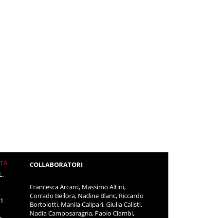
ITÀ
COLLABORATORI
L.
Francesca Arcaro, Massimo Altini,
Corrado Bellora, Nadine Blanc, Riccardo
11
Bortolotti, Manila Calipari, Giulia Calisti,
Nadia Camposaragna, Paolo Ciambi,
m