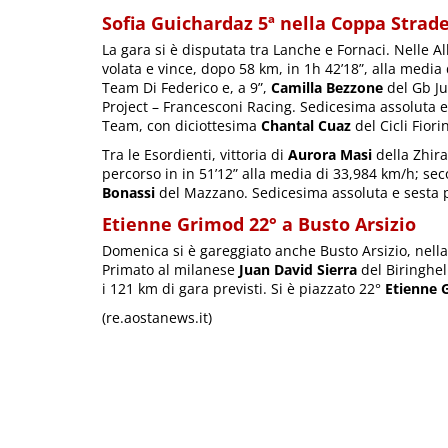
Sofia Guichardaz 5ª nella Coppa Strad
La gara si è disputata tra Lanche e Fornaci. Nelle Al
volata e vince, dopo 58 km, in 1h 42’18”, alla media d
Team Di Federico e, a 9”,
Camilla Bezzone
del Gb J
Project – Francesconi Racing. Sedicesima assoluta
Team, con diciottesima
Chantal Cuaz
del Cicli Fior
Tra le Esordienti, vittoria di
Aurora Masi
della Zhira
percorso in in 51’12” alla media di 33,984 km/h; se
Bonassi
del Mazzano. Sedicesima assoluta e sesta p
Etienne Grimod 22° a Busto Arsizio
Domenica si è gareggiato anche Busto Arsizio, nella 
Primato al milanese
Juan David Sierra
del Biringhel
i 121 km di gara previsti. Si è piazzato 22°
Etienne 
(re.aostanews.it)