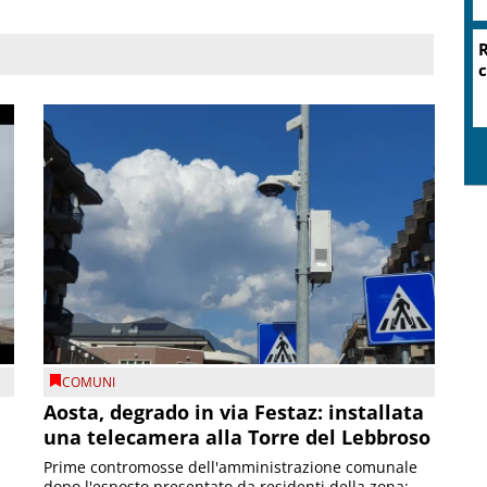
R
c
COMUNI
n
Aosta, degrado in via Festaz: installata
una telecamera alla Torre del Lebbroso
Prime contromosse dell'amministrazione comunale
dopo l'esposto presentato da residenti della zona;