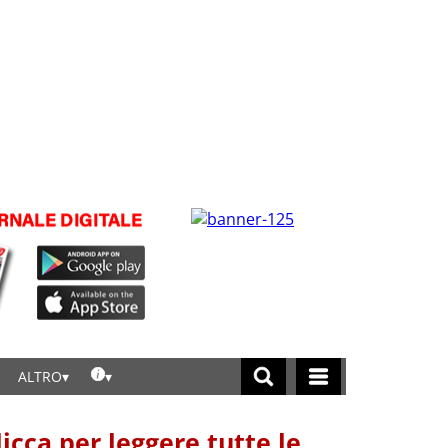
ALTRO
licca per leggere tutte le