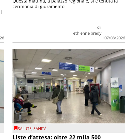
Questa mattina, a palazzo regionale, si è tenuta la
cerimonia di giuramento
l
di
ethienne bredy
026
il 07/08/2026
SALUTE
,
SANITÀ
Liste d’attesa: oltre 22 mila 500