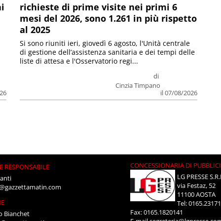
ni
richieste di prime visite nei primi 6
mesi del 2026, sono 1.261 in più rispetto
al 2025
Si sono riuniti ieri, giovedì 6 agosto, l'Unità centrale
di gestione dell’assistenza sanitaria e dei tempi delle
liste di attesa e l'Osservatorio regi...
di
Cinzia Timpano
026
il 07/08/2026
CONCESSIONARIA DI PUBBLIC
E RESPONSABILE
LG PRESSE S.R.
anti
via Festaz, 52
i@gazzettamatin.com
11100 AOSTA
NE
Tel: 0165.2317
Fax: 0165.1820141
o Bianchet
E-mail
segreteria@lgpresse.co