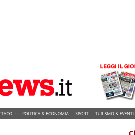
TTACOLI
POLITICA & ECONOMIA
SPORT
TURISMO & EVENTI
C