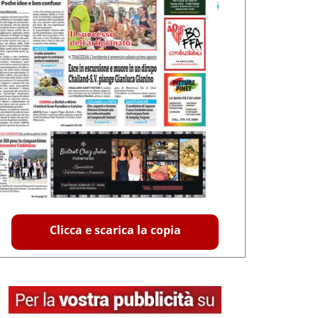
Clicca e scarica la copia