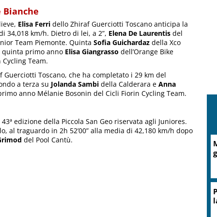
e Bianche
lieve,
Elisa Ferri
dello Zhiraf Guerciotti Toscano anticipa la
i 34,018 km/h. Dietro di lei, a 2”,
Elena De Laurentis
del
unior Team Piemonte. Quinta
Sofia Guichardaz
della Xco
 e quinta primo anno
Elisa Giangrasso
dell’Orange Bike
in Cycling Team.
f Guerciotti Toscano, che ha completato i 29 km del
condo a terza su
Jolanda Sambi
della Calderara e
Anna
rimo anno Mélanie Bosonin del Cicli Fiorin Cycling Team.
43ª edizione della Piccola San Geo riservata agli Juniores.
lo, al traguardo in 2h 52’00” alla media di 42,180 km/h dopo
Grimod
del Pool Cantù.
M
g
P
l