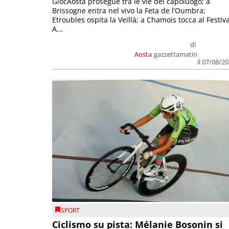
GiocAosta prosegue tra le vie del capoluogo; a
Brissogne entra nel vivo la Feta de l’Oumbra;
Etroubles ospita la Veillà; a Chamois tocca al Festiva
A...
di
Aosta
gazzettamatin
il 07/08/2
SPORT
Ciclismo su pista: Mélanie Bosonin si