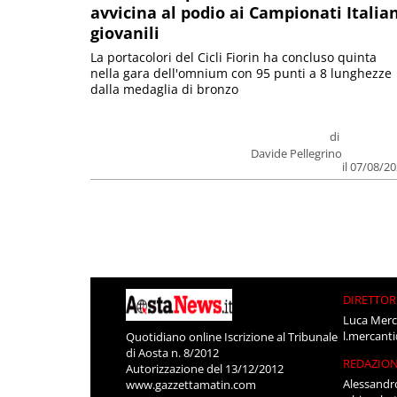
avvicina al podio ai Campionati Italia
giovanili
La portacolori del Cicli Fiorin ha concluso quinta
nella gara dell'omnium con 95 punti a 8 lunghezze
dalla medaglia di bronzo
di
Davide Pellegrino
il 07/08/2
DIRETTOR
Luca Merc
l.mercant
Quotidiano online Iscrizione al Tribunale
di Aosta n. 8/2012
REDAZIO
Autorizzazione del 13/12/2012
Alessandr
www.gazzettamatin.com