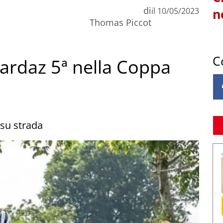
di
il
10/05/2023
n
Thomas Piccot
C
hardaz 5ª nella Coppa
su strada