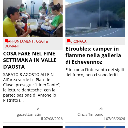
APPUNTAMENTI
,
OGGI &
CRONACA
DOMANI
Etroubles: camper in
COSA FARE NEL FINE
fiamme nella galleria
SETTIMANA IN VALLE
di Echevennoz
D’AOSTA
E in corso l'intervento dei vigili
SABATO 8 AGOSTO ALLEIN –
del fuoco, non ci sono feriti
All’area verde Le Plan-de-
Clavel prosegue “ItinerDante”,
le letture dantesche, con la
partecipazione di Antonello
Pistritto (...
di
di
gazzettamatin
Cinzia Timpano
il 07/08/2026
il 07/08/2026