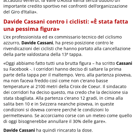
accaduto venerdì, la Valle d’Aosta vanta senza dubbio un
importante credito sportivo nei confronti dell’organizzazione
del Giro d’Italia».
Davide Cassani contro i ciclisti: «È stata fatta
una pessima figura»
L’ex professionista ed ex commissario tecnico del ciclismo
azzurro,
Davide Cassani
, ha preso posizione contro le
rivendicazioni dei ciclisti che hanno portato alla cancellazione
della parte valdostana della 13ª tappa.
«Oggi abbiamo fatto tutti una brutta figura – ha scritto
Cassani
su Facebook -. I corridori hanno deciso di saltare la prima
parte della tappa per il maltempo. Vero, alla partenza pioveva,
ma non faceva freddo così come non c’erano basse
temperature ai 2100 metri della Croix de Coeur. Il sindacato
dei corridori ha deciso questo, ma credo che la decisione sia
stata sbagliata. Alla partenza c’erano 12 gradi, in cima alla
salita ben 10 e in Svizzera neanche pioveva, in queste
condizioni si doveva correre perché le condizioni lo
permettevano. Se accorciamo corse con un meteo come quello
di oggi bisognerebbe annullare il 30% delle gare».
Davide Cassani
ha quindi rincarato la dose.