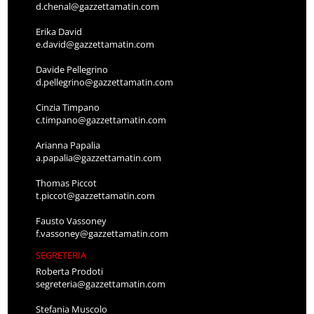
d.chenal@gazzettamatin.com
Erika David
e.david@gazzettamatin.com
Davide Pellegrino
d.pellegrino@gazzettamatin.com
Cinzia Timpano
c.timpano@gazzettamatin.com
Arianna Papalia
a.papalia@gazzettamatin.com
Thomas Piccot
t.piccot@gazzettamatin.com
Fausto Vassoney
f.vassoney@gazzettamatin.com
SEGRETERIA
Roberta Prodoti
segreteria@gazzettamatin.com
Stefania Muscolo