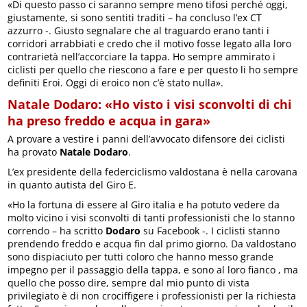
«Di questo passo ci saranno sempre meno tifosi perché oggi,
giustamente, si sono sentiti traditi – ha concluso l’ex CT
azzurro -. Giusto segnalare che al traguardo erano tanti i
corridori arrabbiati e credo che il motivo fosse legato alla loro
contrarietà nell’accorciare la tappa. Ho sempre ammirato i
ciclisti per quello che riescono a fare e per questo li ho sempre
definiti Eroi. Oggi di eroico non c’è stato nulla».
Natale Dodaro: «Ho visto i visi sconvolti di chi
ha preso freddo e acqua in gara»
A provare a vestire i panni dell’avvocato difensore dei ciclisti
ha provato
Natale Dodaro
.
L’ex presidente della federciclismo valdostana è nella carovana
in quanto autista del Giro E.
«Ho la fortuna di essere al Giro italia e ha potuto vedere da
molto vicino i visi sconvolti di tanti professionisti che lo stanno
correndo – ha scritto
Dodaro
su Facebook -. I ciclisti stanno
prendendo freddo e acqua fin dal primo giorno. Da valdostano
sono dispiaciuto per tutti coloro che hanno messo grande
impegno per il passaggio della tappa, e sono al loro fianco , ma
quello che posso dire, sempre dal mio punto di vista
privilegiato è di non crociffigere i professionisti per la richiesta