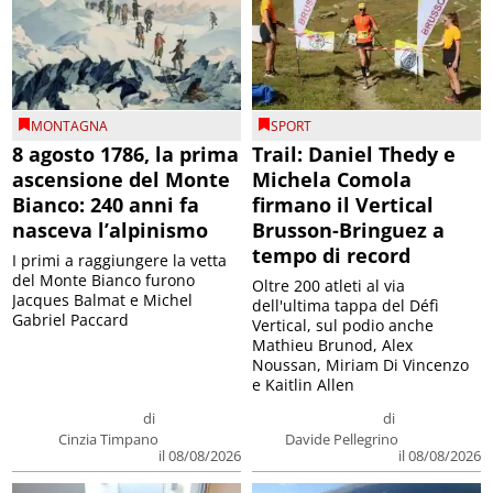
MONTAGNA
SPORT
8 agosto 1786, la prima
Trail: Daniel Thedy e
ascensione del Monte
Michela Comola
Bianco: 240 anni fa
firmano il Vertical
nasceva l’alpinismo
Brusson-Bringuez a
tempo di record
I primi a raggiungere la vetta
del Monte Bianco furono
Oltre 200 atleti al via
Jacques Balmat e Michel
dell'ultima tappa del Défì
Gabriel Paccard
Vertical, sul podio anche
Mathieu Brunod, Alex
Noussan, Miriam Di Vincenzo
e Kaitlin Allen
di
di
Cinzia Timpano
Davide Pellegrino
il 08/08/2026
il 08/08/2026