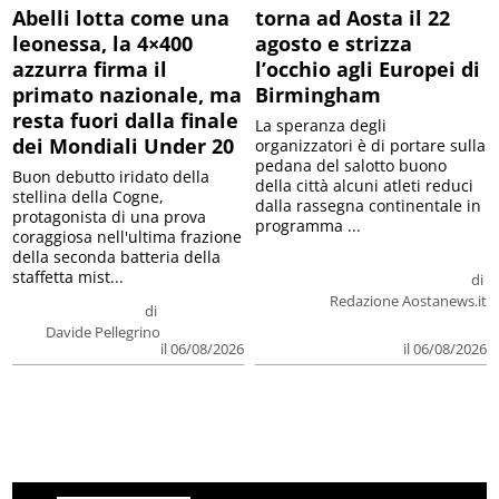
Abelli lotta come una
torna ad Aosta il 22
leonessa, la 4×400
agosto e strizza
azzurra firma il
l’occhio agli Europei di
primato nazionale, ma
Birmingham
resta fuori dalla finale
La speranza degli
dei Mondiali Under 20
organizzatori è di portare sulla
pedana del salotto buono
Buon debutto iridato della
della città alcuni atleti reduci
stellina della Cogne,
dalla rassegna continentale in
protagonista di una prova
programma ...
coraggiosa nell'ultima frazione
della seconda batteria della
staffetta mist...
di
Redazione Aostanews.it
di
Davide Pellegrino
il 06/08/2026
il 06/08/2026