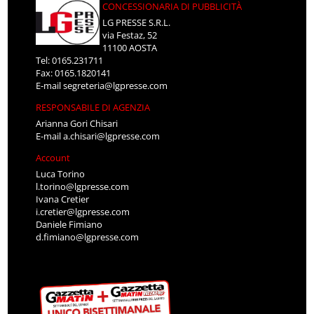
CONCESSIONARIA DI PUBBLICITÀ
LG PRESSE S.R.L.
via Festaz, 52
11100 AOSTA
Tel: 0165.231711
Fax: 0165.1820141
E-mail
segreteria@lgpresse.com
RESPONSABILE DI AGENZIA
Arianna Gori Chisari
E-mail
a.chisari@lgpresse.com
Account
Luca Torino
l.torino@lgpresse.com
Ivana Cretier
i.cretier@lgpresse.com
Daniele Fimiano
d.fimiano@lgpresse.com