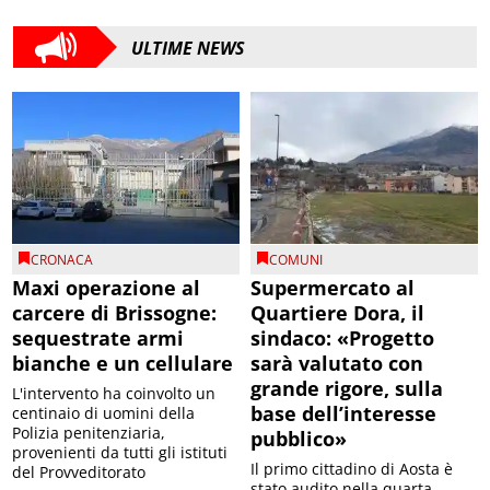
ULTIME NEWS
CRONACA
COMUNI
Maxi operazione al
Supermercato al
carcere di Brissogne:
Quartiere Dora, il
sequestrate armi
sindaco: «Progetto
bianche e un cellulare
sarà valutato con
grande rigore, sulla
L'intervento ha coinvolto un
base dell’interesse
centinaio di uomini della
Polizia penitenziaria,
pubblico»
provenienti da tutti gli istituti
Il primo cittadino di Aosta è
del Provveditorato
stato audito nella quarta