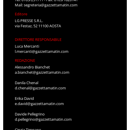
Mail:
segreteria@gazzettamatin.com
Editore
LG PRESSE S.R.L.
via Festaz, 52 11100 AOSTA
DIRETTORE RESPONSABILE
Luca Mercanti
l.mercanti@gazzettamatin.com
REDAZIONE
Alessandro Bianchet
a.bianchet@gazzettamatin.com
Danila Chenal
d.chenal@gazzettamatin.com
Erika David
e.david@gazzettamatin.com
Davide Pellegrino
d.pellegrino@gazzettamatin.com
Cinzia Timpano