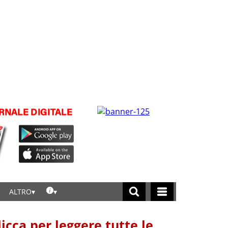
ALTRO
licca per leggere tutte le