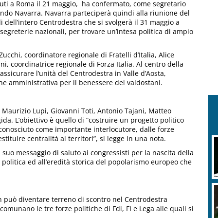
tenuti a Roma il 21 maggio, ha confermato, come segretario
lando Navarra. Navarra parteciperà quindi alla riunione del
i dell’intero Centrodestra che si svolgerà il 31 maggio a
segreterie nazionali, per trovare un’intesa politica di ampio
chi, coordinatore regionale di Fratelli d’Italia, Alice
ni, coordinatrice regionale di Forza Italia. Al centro della
 assicurare l’unità del Centrodestra in Valle d’Aosta,
ne amministrativa per il benessere dei valdostani.
 Maurizio Lupi, Giovanni Toti, Antonio Tajani, Matteo
da. L’obiettivo è quello di “costruire un progetto politico
iconosciuto come importante interlocutore, dalle forze
tituire centralità ai territori”, si legge in una nota.
 suo messaggio di saluto ai congressisti per la nascita della
a politica ed all’eredità storica del popolarismo europeo che
n può diventare terreno di scontro nel Centrodestra
comunano le tre forze politiche di Fdi, FI e Lega alle quali si