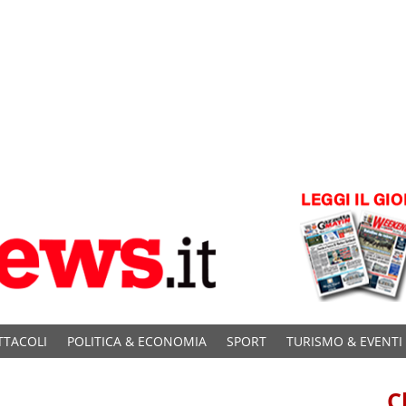
TTACOLI
POLITICA & ECONOMIA
SPORT
TURISMO & EVENTI
C