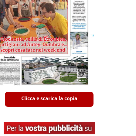
Clicca e scarica la copia