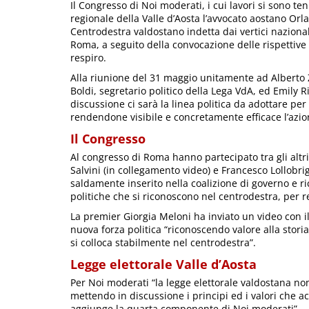
Il Congresso di Noi moderati, i cui lavori si sono 
regionale della Valle d’Aosta l’avvocato aostano Or
Centrodestra valdostano indetta dai vertici nazional
Roma,
a seguito della convocazione delle rispettive 
respiro.
Alla riunione del 31 maggio unitamente ad Alberto Zuc
Boldi, segretario politico della Lega VdA, ed Emily Ri
discussione ci sarà la linea politica da adottare per
rendendone visibile e concretamente efficace l’azio
Il Congresso
Al congresso di Roma hanno partecipato tra gli altri
Salvini (in collegamento video) e Francesco Lollobrigi
saldamente inserito nella coalizione di governo e r
politiche che si riconoscono nel centrodestra, per res
La premier Giorgia Meloni ha inviato un video con il
nuova forza politica “riconoscendo valore alla stori
si colloca stabilmente nel centrodestra”.
Legge elettorale Valle d’Aosta
Per Noi moderati “la legge elettorale valdostana no
mettendo in discussione i principi ed i valori che ac
aggiunge la quarta componente di Noi moderati”.