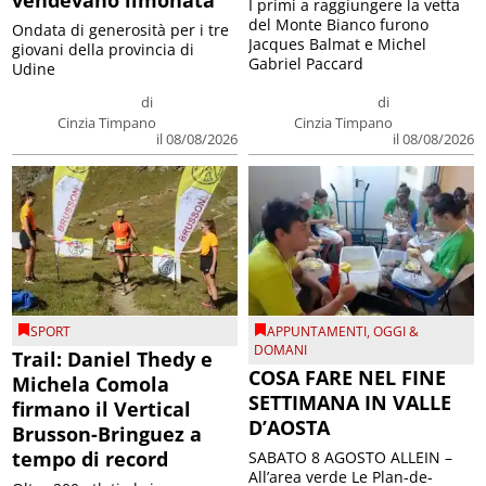
I primi a raggiungere la vetta
del Monte Bianco furono
Ondata di generosità per i tre
Jacques Balmat e Michel
giovani della provincia di
Gabriel Paccard
Udine
di
di
Cinzia Timpano
Cinzia Timpano
il 08/08/2026
il 08/08/2026
SPORT
APPUNTAMENTI
,
OGGI &
DOMANI
Trail: Daniel Thedy e
COSA FARE NEL FINE
Michela Comola
SETTIMANA IN VALLE
firmano il Vertical
D’AOSTA
Brusson-Bringuez a
tempo di record
SABATO 8 AGOSTO ALLEIN –
All’area verde Le Plan-de-