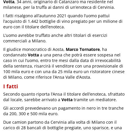
Votta
, 34 anni, originario di Catanzaro ma residente nel
milanese, per la truffa ai danni di un’enoteca di Cervinia.
I fatti risalgono all’autunno 2021 quando l’uomo pattuì
l’acquisto di 1.442 bottiglie di vino pregiato per un milione di
euro con il titolare dell’enoteca.
L’uomo avrebbe truffato anche altri titolari di esercizi
commerciali a Milano.
Il giudice monocratico di Aosta,
Marco Tornatore
, ha
condannato
Votta
a una pena che potrà essere sospesa nel
caso in cui l’uomo, entro tre mesi dalla data di irrevocabilità
della sentenza, risarcirà il venditore con una provvisionale di
100 mila euro e con una da 25 mila euro un ristoratore cinese
di Milano, come riferisce l’Ansa Valle d’Aosta.
I fatti
Secondo quanto riporta l’Ansa il titolare dell’enoteca, sfrattato
dal locale, sarebbe arrivato a
Votta
tramite un mediatore.
Gli accordi prevedevano un pagamento in nero in tre tranche
da 200, 300 e 500 mila euro.
Due camion partono da Cervinia alla volta di Milano con il
carico di 28 bancali di bottiglie pregiate, uno sparisce, e una