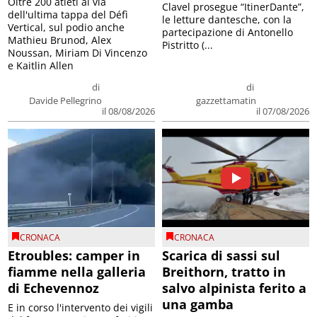
Oltre 200 atleti al via
Clavel prosegue “ItinerDante”,
dell'ultima tappa del Défì
le letture dantesche, con la
Vertical, sul podio anche
partecipazione di Antonello
Mathieu Brunod, Alex
Pistritto (...
Noussan, Miriam Di Vincenzo
e Kaitlin Allen
di
di
Davide Pellegrino
gazzettamatin
il 08/08/2026
il 07/08/2026
CRONACA
CRONACA
Etroubles: camper in
Scarica di sassi sul
fiamme nella galleria
Breithorn, tratto in
di Echevennoz
salvo alpinista ferito a
una gamba
E in corso l'intervento dei vigili