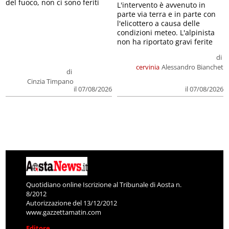
del fuoco, non ci sono feriti
L'intervento è avvenuto in
parte via terra e in parte con
l'elicottero a causa delle
condizioni meteo. L'alpinista
non ha riportato gravi ferite
di
cervinia
Alessandro Bianchet
di
Cinzia Timpano
il 07/08/2026
il 07/08/2026
Quotidiano online Iscrizione al Tribunale di Aosta n.
8/2012
Autorizzazione del 13/12/2012
www.gazzettamatin.com
Editore