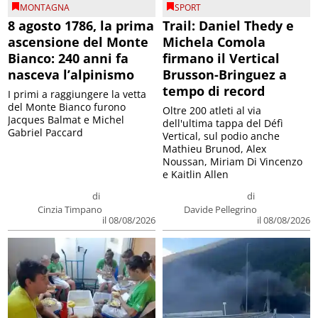
MONTAGNA
SPORT
8 agosto 1786, la prima
Trail: Daniel Thedy e
ascensione del Monte
Michela Comola
Bianco: 240 anni fa
firmano il Vertical
nasceva l’alpinismo
Brusson-Bringuez a
tempo di record
I primi a raggiungere la vetta
del Monte Bianco furono
Oltre 200 atleti al via
Jacques Balmat e Michel
dell'ultima tappa del Défì
Gabriel Paccard
Vertical, sul podio anche
Mathieu Brunod, Alex
Noussan, Miriam Di Vincenzo
e Kaitlin Allen
di
di
Cinzia Timpano
Davide Pellegrino
il 08/08/2026
il 08/08/2026