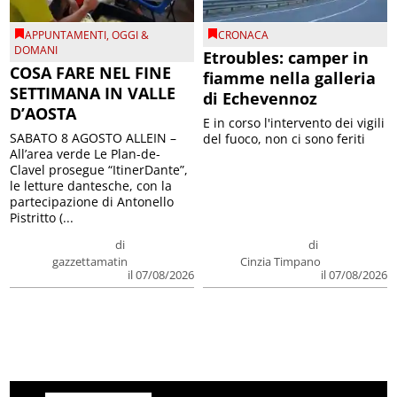
APPUNTAMENTI
,
OGGI &
CRONACA
DOMANI
Etroubles: camper in
COSA FARE NEL FINE
fiamme nella galleria
SETTIMANA IN VALLE
di Echevennoz
D’AOSTA
E in corso l'intervento dei vigili
SABATO 8 AGOSTO ALLEIN –
del fuoco, non ci sono feriti
All’area verde Le Plan-de-
Clavel prosegue “ItinerDante”,
le letture dantesche, con la
partecipazione di Antonello
Pistritto (...
di
di
gazzettamatin
Cinzia Timpano
il 07/08/2026
il 07/08/2026