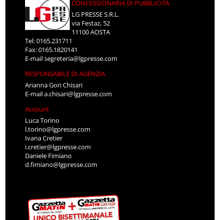
CONCESSIONARIA DI PUBBLICITÀ
LG PRESSE S.R.L.
via Festaz, 52
11100 AOSTA
Tel: 0165.231711
Fax: 0165.1820141
E-mail
segreteria@lgpresse.com
RESPONSABILE DI AGENZIA
Arianna Gori Chisari
E-mail
a.chisari@lgpresse.com
Account
Luca Torino
l.torino@lgpresse.com
Ivana Cretier
i.cretier@lgpresse.com
Daniele Fimiano
d.fimiano@lgpresse.com