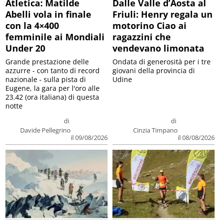
Atletica: Matilde
Dalle Valle d’Aosta al
Abelli vola in finale
Friuli: Henry regala un
con la 4×400
motorino Ciao ai
femminile ai Mondiali
ragazzini che
Under 20
vendevano limonata
Grande prestazione delle
Ondata di generosità per i tre
azzurre - con tanto di record
giovani della provincia di
nazionale - sulla pista di
Udine
Eugene, la gara per l'oro alle
23.42 (ora italiana) di questa
notte
di
di
Davide Pellegrino
Cinzia Timpano
il 09/08/2026
il 08/08/2026