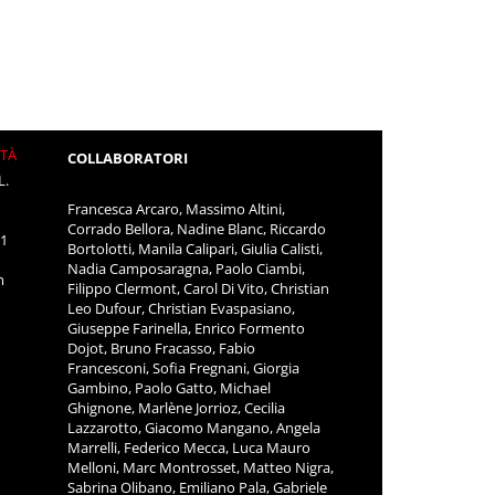
ITÀ
COLLABORATORI
L.
Francesca Arcaro, Massimo Altini,
Corrado Bellora, Nadine Blanc, Riccardo
11
Bortolotti, Manila Calipari, Giulia Calisti,
Nadia Camposaragna, Paolo Ciambi,
m
Filippo Clermont, Carol Di Vito, Christian
Leo Dufour, Christian Evaspasiano,
Giuseppe Farinella, Enrico Formento
Dojot, Bruno Fracasso, Fabio
Francesconi, Sofia Fregnani, Giorgia
Gambino, Paolo Gatto, Michael
Ghignone, Marlène Jorrioz, Cecilia
Lazzarotto, Giacomo Mangano, Angela
Marrelli, Federico Mecca, Luca Mauro
Melloni, Marc Montrosset, Matteo Nigra,
Sabrina Olibano, Emiliano Pala, Gabriele