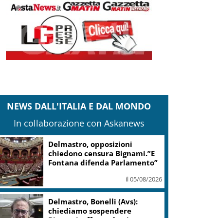
NEWS DALL'ITALIA E DAL MONDO
In collaborazione con Askanews
Delmastro, opposizioni
chiedono censura Bignami.”E
Fontana difenda Parlamento”
il 05/08/2026
Delmastro, Bonelli (Avs):
chiediamo sospendere