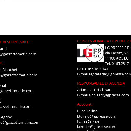
CONCESSIONARIA DI PUBBLIC
E RESPONSABILE
LG PRESSE S.R.
anti
via Festaz, 52
i@gazzettamatin.com
11100 AOSTA
NE
Tel: 0165.2317
Fax: 0165.1820141
o Bianchet
E-mail
segreteria@lgpresse.co
t@gazzettamatin.com
RESPONSABILE DI AGENZIA
enal
Arianna Gori Chisari
gazzettamatin.com
E-mail
a.chisari@lgpresse.com
d
Account
azzettamatin.com
Luca Torino
l.torino@lgpresse.com
legrino
Ivana Cretier
ino@gazzettamatin.com
i.cretier@lgpresse.com