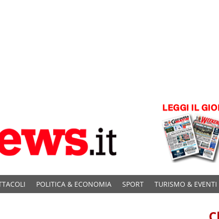
TTACOLI
POLITICA & ECONOMIA
SPORT
TURISMO & EVENTI
C