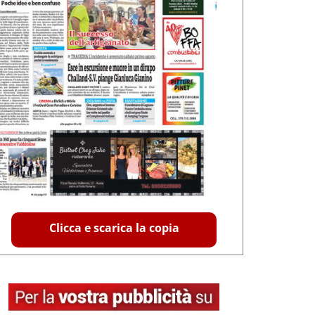
Clicca e scarica la copia