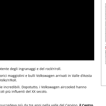
ente degli ingranaggi e del rock’n’roll.
orici maggiolini e bulli Volkswagen arrivati in Valle d’Aosta
olks’n’Roll.
orie incredibili. Dopotutto, i Volkswagen aircooled hanno
coli più influenti del XX secolo.
 succedeva più da tre anni nella valle del Cervino,
il Centro