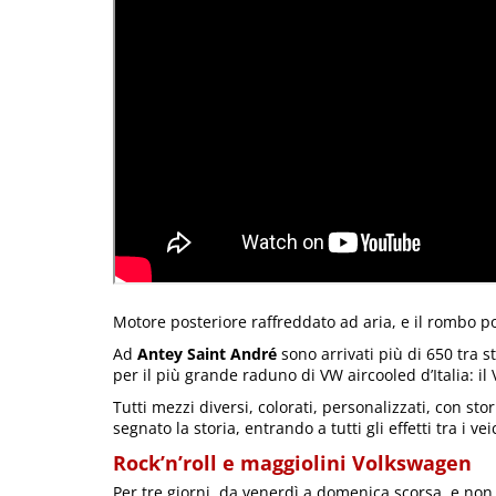
Motore posteriore raffreddato ad aria, e il rombo pot
Ad
Antey Saint André
sono arrivati più di 650 tra st
per il più grande raduno di VW aircooled d’Italia: il V
Tutti mezzi diversi, colorati, personalizzati, con st
segnato la storia, entrando a tutti gli effetti tra i vei
Rock’n’roll e maggiolini Volkswagen
Per tre giorni, da venerdì a domenica scorsa, e non