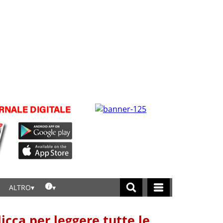
ALTRO
licca per leggere tutte le