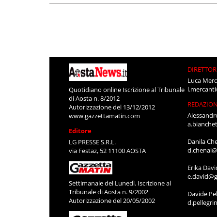
DIRETTOR
Luca Merc
l.mercant
Quotidiano online Iscrizione al Tribunale
di Aosta n. 8/2012
REDAZIO
Autorizzazione del 13/12/2012
Alessandr
www.gazzettamatin.com
a.bianche
Editore
Danila Ch
LG PRESSE S.R.L.
d.chenal@
via Festaz, 52 11100 AOSTA
Erika Davi
e.david@g
Settimanale del Lunedì. Iscrizione al
Tribunale di Aosta n. 9/2002
Davide Pel
Autorizzazione del 20/05/2002
d.pellegr