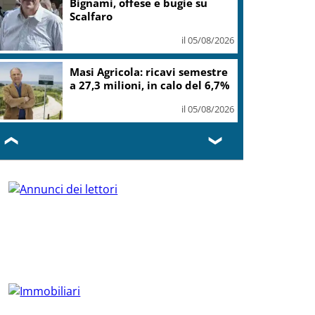
Bignami, offese e bugie su
Scalfaro
il 05/08/2026
Masi Agricola: ricavi semestre
a 27,3 milioni, in calo del 6,7%
il 05/08/2026
❮
❯