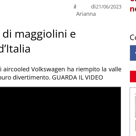
di
il
21/06/2023
n
Arianna
o di maggiolini e
C
’Italia
i aircooled Volkswagen ha riempito la valle
l e puro divertimento. GUARDA IL VIDEO