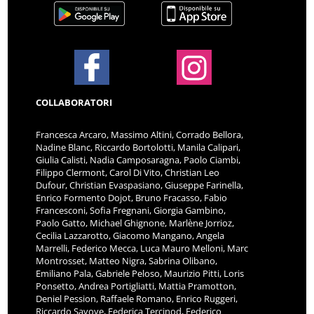
COLLABORATORI
Francesca Arcaro, Massimo Altini, Corrado Bellora,
Nadine Blanc, Riccardo Bortolotti, Manila Calipari,
Giulia Calisti, Nadia Camposaragna, Paolo Ciambi,
Filippo Clermont, Carol Di Vito, Christian Leo
Dufour, Christian Evaspasiano, Giuseppe Farinella,
Enrico Formento Dojot, Bruno Fracasso, Fabio
Francesconi, Sofia Fregnani, Giorgia Gambino,
Paolo Gatto, Michael Ghignone, Marlène Jorrioz,
Cecilia Lazzarotto, Giacomo Mangano, Angela
Marrelli, Federico Mecca, Luca Mauro Melloni, Marc
Montrosset, Matteo Nigra, Sabrina Olibano,
Emiliano Pala, Gabriele Peloso, Maurizio Pitti, Loris
Ponsetto, Andrea Portigliatti, Mattia Pramotton,
Deniel Pession, Raffaele Romano, Enrico Ruggeri,
Riccardo Savoye, Federica Tercinod, Federico