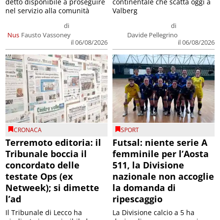
detto disponibile a proseguire
continentale che scatta oggi a
nel servizio alla comunità
Valberg
di
di
Nus
Fausto Vassoney
Davide Pellegrino
il 06/08/2026
il 06/08/2026
CRONACA
SPORT
Terremoto editoria: il
Futsal: niente serie A
Tribunale boccia il
femminile per l’Aosta
concordato delle
511, la Divisione
testate Ops (ex
nazionale non accoglie
Netweek); si dimette
la domanda di
l’ad
ripescaggio
Il Tribunale di Lecco ha
La Divisione calcio a 5 ha