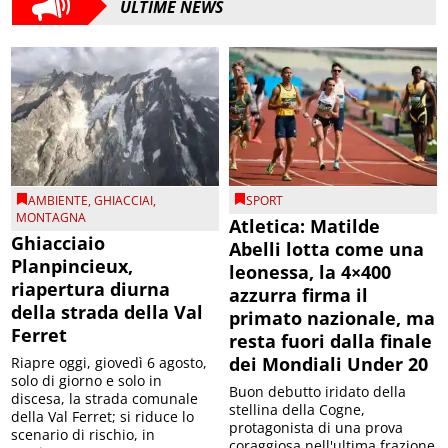
ULTIME NEWS
AMBIENTE
,
GHIACCIAI
,
SPORT
MONTAGNA
Atletica: Matilde
Ghiacciaio
Abelli lotta come una
Planpincieux,
leonessa, la 4×400
riapertura diurna
azzurra firma il
della strada della Val
primato nazionale, ma
Ferret
resta fuori dalla finale
dei Mondiali Under 20
Riapre oggi, giovedì 6 agosto,
solo di giorno e solo in
Buon debutto iridato della
discesa, la strada comunale
stellina della Cogne,
della Val Ferret; si riduce lo
protagonista di una prova
scenario di rischio, in
coraggiosa nell'ultima frazione