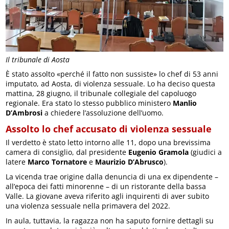
Il tribunale di Aosta
È stato assolto «perché il fatto non sussiste» lo chef di 53 anni
imputato, ad Aosta, di violenza sessuale. Lo ha deciso questa
mattina, 28 giugno, il tribunale collegiale del capoluogo
regionale. Era stato lo stesso pubblico ministero
Manlio
D’Ambrosi
a chiedere l’assoluzione dell’uomo.
Assolto lo chef accusato di violenza sessuale
Il verdetto è stato letto intorno alle 11, dopo una brevissima
camera di consiglio, dal presidente
Eugenio Gramola
(giudici a
latere
Marco Tornatore
e
Maurizio D’Abrusco
).
La vicenda trae origine dalla denuncia di una ex dipendente –
all’epoca dei fatti minorenne – di un ristorante della bassa
Valle. La giovane aveva riferito agli inquirenti di aver subito
una violenza sessuale nella primavera del 2022.
In aula, tuttavia, la ragazza non ha saputo fornire dettagli su