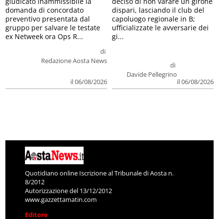
giudicato inammissibile la
deciso di non varare un girone
domanda di concordato
dispari, lasciando il club del
preventivo presentata dal
capoluogo regionale in B;
gruppo per salvare le testate
ufficializzate le avversarie dei
ex Netweek ora Ops R...
gi...
di
Redazione Aosta News
di
Davide Pellegrino
il 06/08/2026
il 06/08/2026
Quotidiano online Iscrizione al Tribunale di Aosta n.
8/2012
Autorizzazione del 13/12/2012
www.gazzettamatin.com
Editore