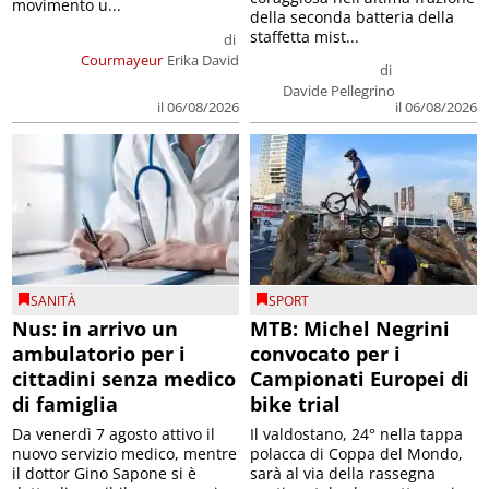
movimento u...
della seconda batteria della
staffetta mist...
di
Courmayeur
Erika David
di
Davide Pellegrino
il 06/08/2026
il 06/08/2026
SANITÀ
SPORT
Nus: in arrivo un
MTB: Michel Negrini
ambulatorio per i
convocato per i
cittadini senza medico
Campionati Europei di
di famiglia
bike trial
Da venerdì 7 agosto attivo il
Il valdostano, 24° nella tappa
nuovo servizio medico, mentre
polacca di Coppa del Mondo,
il dottor Gino Sapone si è
sarà al via della rassegna