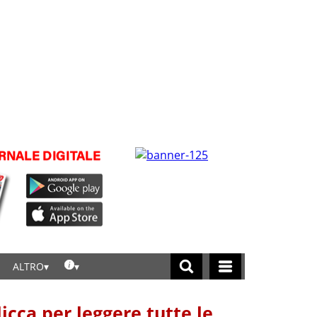
ALTRO
licca per leggere tutte le