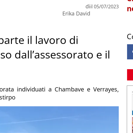
di
il
05/07/2023
n
Erika David
C
arte il lavoro di
 dall’assessorato e il
dorata individuati a Chambave e Verrayes,
estirpo