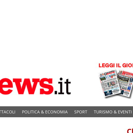
TTACOLI
POLITICA & ECONOMIA
SPORT
TURISMO & EVENTI
C