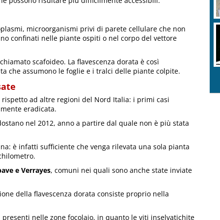
ine possono risultare più difficilmente accessibili.
oplasmi, microorganismi privi di parete cellulare che non
no confinati nelle piante ospiti o nel corpo del vettore
a chiamato scafoideo. La flavescenza dorata è così
a che assumono le foglie e i tralci delle piante colpite.
sate
rispetto ad altre regioni del Nord Italia: i primi casi
amente eradicata.
dostano nel 2012, anno a partire dal quale non è più stata
na: è infatti sufficiente che venga rilevata una sola pianta
 chilometro.
mbave e Verrayes
, comuni nei quali sono anche state inviate
sione della flavescenza dorata consiste proprio nella
presenti nelle zone focolaio, in quanto le viti inselvatichite