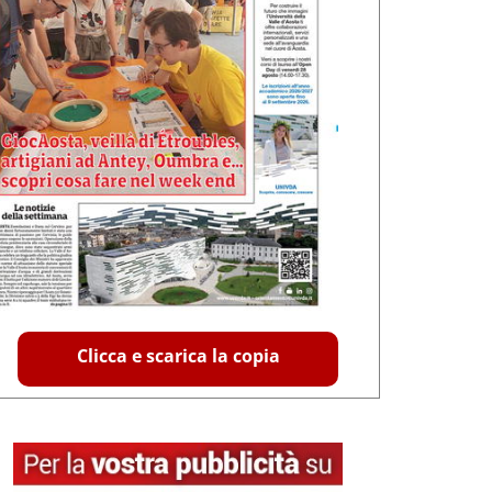
Clicca e scarica la copia