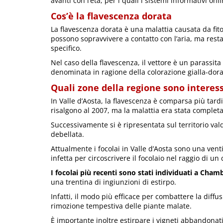
avanti con l’età, per i quali i sistemi informativi onl
Cos’è la flavescenza dorata
La flavescenza dorata è una malattia causata da fit
possono sopravvivere a contatto con l’aria, ma resta
specifico.
Nel caso della flavescenza, il vettore è un parassit
denominata in ragione della colorazione gialla-dorat
Quali zone della regione sono interes
In Valle d’Aosta, la flavescenza è comparsa più tardi 
risalgono al 2007, ma la malattia era stata complet
Successivamente si è ripresentata sul territorio val
debellata.
Attualmente i focolai in Valle d’Aosta sono una venti
infetta per circoscrivere il focolaio nel raggio di un
I focolai più recenti sono stati individuati a Cha
una trentina di ingiunzioni di estirpo.
Infatti, il modo più efficace per combattere la diffu
rimozione tempestiva delle piante malate.
È importante inoltre estirpare i vigneti abbandonati 