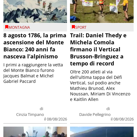
MONTAGNA
SPORT
8 agosto 1786, la prima
Trail: Daniel Thedy e
ascensione del Monte
Michela Comola
Bianco: 240 anni fa
firmano il Vertical
nasceva l’alpinismo
Brusson-Bringuez a
tempo di record
I primi a raggiungere la vetta
del Monte Bianco furono
Oltre 200 atleti al via
Jacques Balmat e Michel
dell'ultima tappa del Défì
Gabriel Paccard
Vertical, sul podio anche
Mathieu Brunod, Alex
Noussan, Miriam Di Vincenzo
e Kaitlin Allen
di
di
Cinzia Timpano
Davide Pellegrino
il 08/08/2026
il 08/08/2026