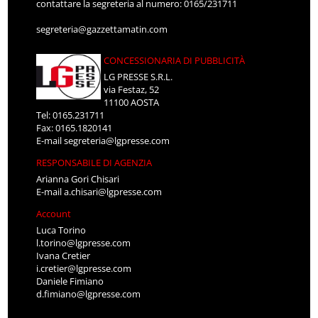
contattare la segreteria al numero: 0165/231711
segreteria@gazzettamatin.com
CONCESSIONARIA DI PUBBLICITÀ
LG PRESSE S.R.L.
via Festaz, 52
11100 AOSTA
Tel: 0165.231711
Fax: 0165.1820141
E-mail
segreteria@lgpresse.com
RESPONSABILE DI AGENZIA
Arianna Gori Chisari
E-mail
a.chisari@lgpresse.com
Account
Luca Torino
l.torino@lgpresse.com
Ivana Cretier
i.cretier@lgpresse.com
Daniele Fimiano
d.fimiano@lgpresse.com