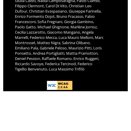
Giulia Calisti, Nadia Camposaragna, Paolo Ciambi,
Filippo Clermont, Carol Di Vito, Christian Leo
Dufour, Christian Evaspasiano, Giuseppe Farinella,
Enrico Formento Dojot, Bruno Fracasso, Fabio
Francesconi, Sofia Fregnani, Giorgia Gambino,
Paolo Gatto, Michael Ghignone, Marlène Jorrioz,
Cecilia Lazzarotto, Giacomo Mangano, Angela
Marrelli, Federico Mecca, Luca Mauro Melloni, Marc
Montrosset, Matteo Nigra, Sabrina Olibano,
Emiliano Pala, Gabriele Peloso, Maurizio Pitti, Loris
Ponsetto, Andrea Portigliatti, Mattia Pramotton,
Deniel Pession, Raffaele Romano, Enrico Ruggeri,
Riccardo Savoye, Federica Tercinod, Federico
Tigellio Benvenuto, Luca Massimo Trifilò