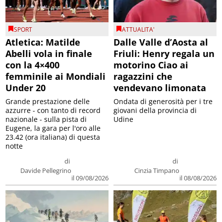
SPORT
ATTUALITA'
Atletica: Matilde
Dalle Valle d’Aosta al
Abelli vola in finale
Friuli: Henry regala un
con la 4×400
motorino Ciao ai
femminile ai Mondiali
ragazzini che
Under 20
vendevano limonata
Grande prestazione delle
Ondata di generosità per i tre
azzurre - con tanto di record
giovani della provincia di
nazionale - sulla pista di
Udine
Eugene, la gara per l'oro alle
23.42 (ora italiana) di questa
notte
di
di
Davide Pellegrino
Cinzia Timpano
il 09/08/2026
il 08/08/2026