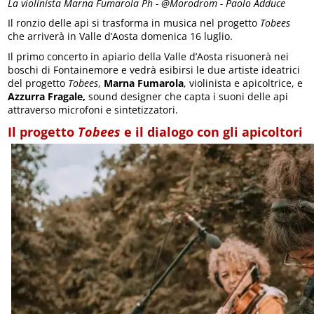
La violinista Marna Fumarola Ph - @Morodrom - Paolo Adduce
Il ronzio delle api si trasforma in musica nel progetto
Tobees
che arriverà in Valle d’Aosta domenica 16 luglio.
Il primo concerto in apiario della Valle d’Aosta risuonerà nei
boschi di Fontainemore e vedrà esibirsi le due artiste ideatrici
del progetto
Tobees
,
Marna Fumarola
, violinista e apicoltrice, e
Azzurra Fragale,
sound designer che capta i suoni delle api
attraverso microfoni e sintetizzatori.
Il
progetto
Tobees
e il dialogo con gli apicoltori