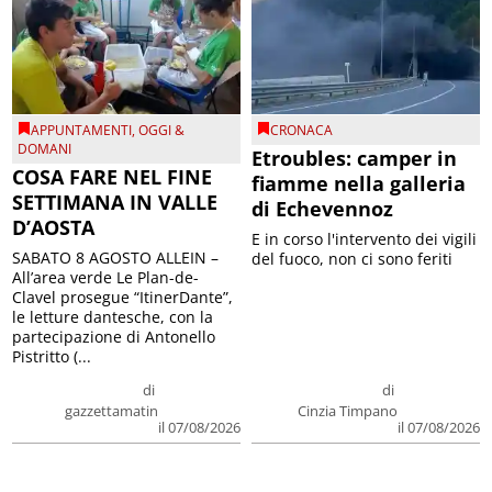
APPUNTAMENTI
,
OGGI &
CRONACA
DOMANI
Etroubles: camper in
COSA FARE NEL FINE
fiamme nella galleria
SETTIMANA IN VALLE
di Echevennoz
D’AOSTA
E in corso l'intervento dei vigili
SABATO 8 AGOSTO ALLEIN –
del fuoco, non ci sono feriti
All’area verde Le Plan-de-
Clavel prosegue “ItinerDante”,
le letture dantesche, con la
partecipazione di Antonello
Pistritto (...
di
di
gazzettamatin
Cinzia Timpano
il 07/08/2026
il 07/08/2026