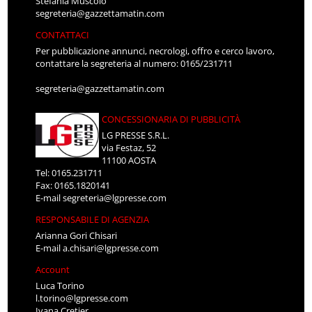
Stefania Muscolo
segreteria@gazzettamatin.com
CONTATTACI
Per pubblicazione annunci, necrologi, offro e cerco lavoro,
contattare la segreteria al numero: 0165/231711
segreteria@gazzettamatin.com
CONCESSIONARIA DI PUBBLICITÀ
LG PRESSE S.R.L.
via Festaz, 52
11100 AOSTA
Tel: 0165.231711
Fax: 0165.1820141
E-mail
segreteria@lgpresse.com
RESPONSABILE DI AGENZIA
Arianna Gori Chisari
E-mail
a.chisari@lgpresse.com
Account
Luca Torino
l.torino@lgpresse.com
Ivana Cretier