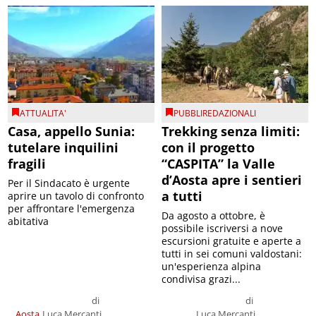
ATTUALITA'
PUBBLIREDAZIONALI
Casa, appello Sunia:
Trekking senza limiti:
tutelare inquilini
con il progetto
fragili
“CASPITA” la Valle
d’Aosta apre i sentieri
Per il Sindacato è urgente
a tutti
aprire un tavolo di confronto
per affrontare l'emergenza
Da agosto a ottobre, è
abitativa
possibile iscriversi a nove
escursioni gratuite e aperte a
tutti in sei comuni valdostani:
un'esperienza alpina
condivisa grazi...
di
di
Aosta
Luca Mercanti
Luca Mercanti