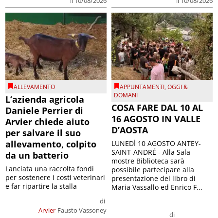
il 10/08/2026
il 10/08/2026
ALLEVAMENTO
APPUNTAMENTI
,
OGGI &
DOMANI
L’azienda agricola
COSA FARE DAL 10 AL
Daniele Perrier di
16 AGOSTO IN VALLE
Arvier chiede aiuto
D’AOSTA
per salvare il suo
allevamento, colpito
LUNEDÌ 10 AGOSTO ANTEY-
SAINT-ANDRÉ - Alla Sala
da un batterio
mostre Biblioteca sarà
Lanciata una raccolta fondi
possibile partecipare alla
per sostenere i costi veterinari
presentazione del libro di
e far ripartire la stalla
Maria Vassallo ed Enrico F...
di
Arvier
Fausto Vassoney
di