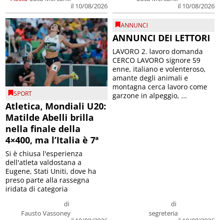
il 10/08/2026
il 10/08/2026
ANNUNCI
ANNUNCI DEI LETTORI
LAVORO 2. lavoro domanda
CERCO LAVORO signore 59
enne, italiano e volenteroso,
amante degli animali e
montagna cerca lavoro come
SPORT
garzone in alpeggio, ...
Atletica, Mondiali U20:
Matilde Abelli brilla
nella finale della
4×400, ma l’Italia è 7ª
Si è chiusa l'esperienza
dell'atleta valdostana a
Eugene, Stati Uniti, dove ha
preso parte alla rassegna
iridata di categoria
di
di
Fausto Vassoney
segreteria