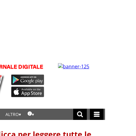
ALTRO
licca per leggere tutte le