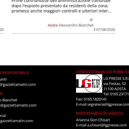
Prime contromosse dell'amministrazione comunale
dopo l'esposto presentato da residenti della zona;
promessi anche maggiori controlli e ulteriori inter...
di
Aosta
Alessandro Bianchet
026
il 07/08/2026
CONCESSIONARIA DI PUBBLIC
E RESPONSABILE
LG PRESSE S.R.
anti
via Festaz, 52
i@gazzettamatin.com
11100 AOSTA
NE
Tel: 0165.2317
Fax: 0165.1820141
o Bianchet
E-mail
segreteria@lgpresse.co
t@gazzettamatin.com
RESPONSABILE DI AGENZIA
enal
Arianna Gori Chisari
gazzettamatin.com
E-mail
a.chisari@lgpresse.com