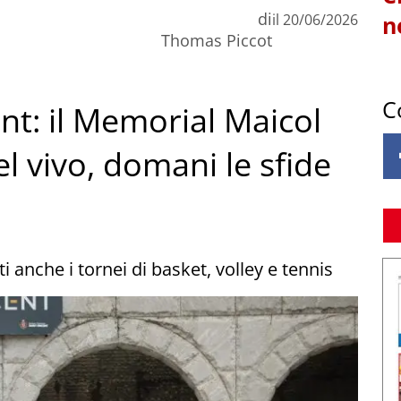
di
il
20/06/2026
n
Thomas Piccot
C
nt: il Memorial Maicol
l vivo, domani le sfide
ti anche i tornei di basket, volley e tennis