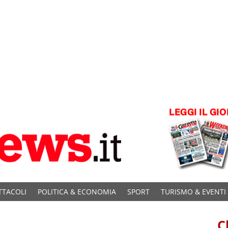
TTACOLI
POLITICA & ECONOMIA
SPORT
TURISMO & EVENTI
C