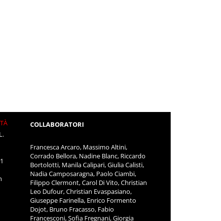
ITÀ
COLLABORATORI
L.
Francesca Arcaro, Massimo Altini,
Corrado Bellora, Nadine Blanc, Riccardo
11
Bortolotti, Manila Calipari, Giulia Calisti,
Nadia Camposaragna, Paolo Ciambi,
m
Filippo Clermont, Carol Di Vito, Christian
Leo Dufour, Christian Evaspasiano,
Giuseppe Farinella, Enrico Formento
Dojot, Bruno Fracasso, Fabio
Francesconi, Sofia Fregnani, Giorgia