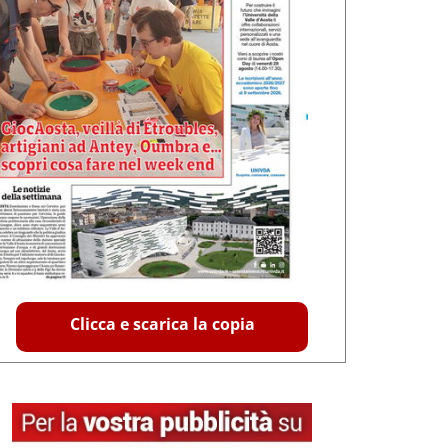
Clicca e scarica la copia