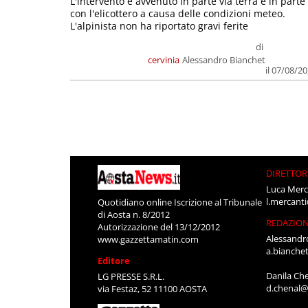
L'intervento è avvenuto in parte via terra e in parte
con l'elicottero a causa delle condizioni meteo.
L'alpinista non ha riportato gravi ferite
di
cervinia
Alessandro Bianchet
il 07/08/2
DIRETTOR
Luca Merc
l.mercant
Quotidiano online Iscrizione al Tribunale
di Aosta n. 8/2012
REDAZIO
Autorizzazione del 13/12/2012
Alessandr
www.gazzettamatin.com
a.bianche
Editore
Danila Ch
LG PRESSE S.R.L.
d.chenal@
via Festaz, 52 11100 AOSTA