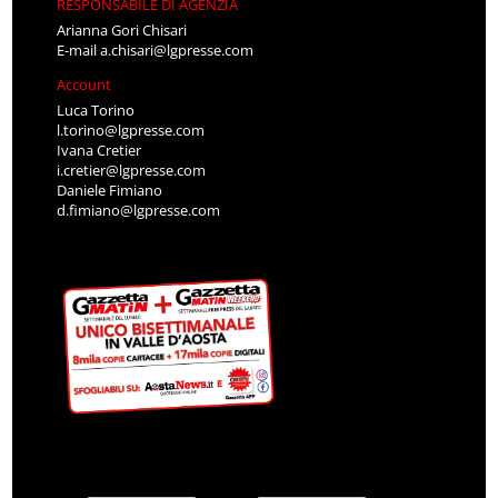
RESPONSABILE DI AGENZIA
Arianna Gori Chisari
E-mail
a.chisari@lgpresse.com
Account
Luca Torino
l.torino@lgpresse.com
Ivana Cretier
i.cretier@lgpresse.com
Daniele Fimiano
d.fimiano@lgpresse.com