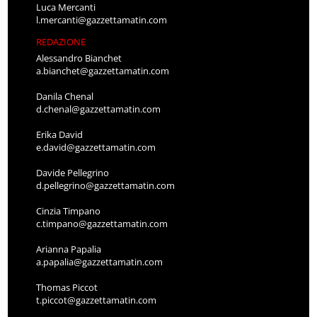
Luca Mercanti
l.mercanti@gazzettamatin.com
REDAZIONE
Alessandro Bianchet
a.bianchet@gazzettamatin.com
Danila Chenal
d.chenal@gazzettamatin.com
Erika David
e.david@gazzettamatin.com
Davide Pellegrino
d.pellegrino@gazzettamatin.com
Cinzia Timpano
c.timpano@gazzettamatin.com
Arianna Papalia
a.papalia@gazzettamatin.com
Thomas Piccot
t.piccot@gazzettamatin.com