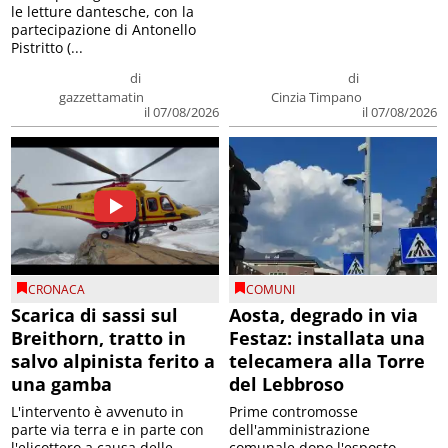
le letture dantesche, con la
partecipazione di Antonello
Pistritto (...
di
di
gazzettamatin
Cinzia Timpano
il 07/08/2026
il 07/08/2026
CRONACA
COMUNI
Scarica di sassi sul
Aosta, degrado in via
Breithorn, tratto in
Festaz: installata una
salvo alpinista ferito a
telecamera alla Torre
una gamba
del Lebbroso
L'intervento è avvenuto in
Prime contromosse
parte via terra e in parte con
dell'amministrazione
l'elicottero a causa delle
comunale dopo l'esposto