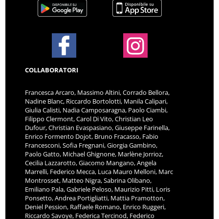
COLLABORATORI
Francesca Arcaro, Massimo Altini, Corrado Bellora,
Nadine Blanc, Riccardo Bortolotti, Manila Calipari,
Giulia Calisti, Nadia Camposaragna, Paolo Ciambi,
Filippo Clermont, Carol Di Vito, Christian Leo
Dufour, Christian Evaspasiano, Giuseppe Farinella,
Enrico Formento Dojot, Bruno Fracasso, Fabio
Francesconi, Sofia Fregnani, Giorgia Gambino,
Paolo Gatto, Michael Ghignone, Marlène Jorrioz,
Cecilia Lazzarotto, Giacomo Mangano, Angela
Marrelli, Federico Mecca, Luca Mauro Melloni, Marc
Montrosset, Matteo Nigra, Sabrina Olibano,
Emiliano Pala, Gabriele Peloso, Maurizio Pitti, Loris
Ponsetto, Andrea Portigliatti, Mattia Pramotton,
Deniel Pession, Raffaele Romano, Enrico Ruggeri,
Riccardo Savoye, Federica Tercinod, Federico