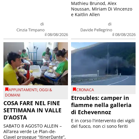
Mathieu Brunod, Alex
Noussan, Miriam Di Vincenzo
e Kaitlin Allen
di
di
Cinzia Timpano
Davide Pellegrino
il 08/08/2026
il 08/08/2026
APPUNTAMENTI
,
OGGI &
CRONACA
DOMANI
Etroubles: camper in
COSA FARE NEL FINE
fiamme nella galleria
SETTIMANA IN VALLE
di Echevennoz
D’AOSTA
E in corso l'intervento dei vigili
SABATO 8 AGOSTO ALLEIN –
del fuoco, non ci sono feriti
All’area verde Le Plan-de-
Clavel prosegue “ItinerDante”,