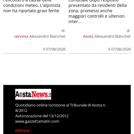
condizioni meteo. L'alpinista
presentato da residenti della
non ha riportato gravi ferite
zona; promessi anche
maggiori controlli e ulteriori
inter...
di
di
cervinia
Alessandro Bianchet
Aosta
Alessandro Bianchet
il 07/08/2026
il 07/08/2026
Quotidiano online Iscrizione al Tribunale di Aosta n.
8/2012
Autorizzazione del 13/12/2012
www.gazzettamatin.com
Editore