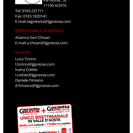
via Festaz, 52
11100 AOSTA
Tel: 0165.231711
Fax: 0165.1820141
E-mail
segreteria@lgpresse.com
RESPONSABILE DI AGENZIA
Arianna Gori Chisari
E-mail
a.chisari@lgpresse.com
Account
Luca Torino
l.torino@lgpresse.com
Ivana Cretier
i.cretier@lgpresse.com
Daniele Fimiano
d.fimiano@lgpresse.com