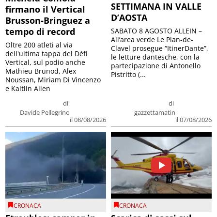
SETTIMANA IN VALLE
firmano il Vertical
D’AOSTA
Brusson-Bringuez a
tempo di record
SABATO 8 AGOSTO ALLEIN –
All’area verde Le Plan-de-
Oltre 200 atleti al via
Clavel prosegue “ItinerDante”,
dell'ultima tappa del Défì
le letture dantesche, con la
Vertical, sul podio anche
partecipazione di Antonello
Mathieu Brunod, Alex
Pistritto (...
Noussan, Miriam Di Vincenzo
e Kaitlin Allen
di
di
Davide Pellegrino
gazzettamatin
il 08/08/2026
il 07/08/2026
CRONACA
CRONACA