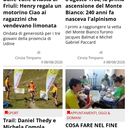
Friuli: Henry regala un
ascensione del Monte
motorino Ciao ai
Bianco: 240 anni fa
ragazzini che
nasceva l’alpinismo
vendevano limonata
I primi a raggiungere la vetta
del Monte Bianco furono
Ondata di generosità per i tre
Jacques Balmat e Michel
giovani della provincia di
Gabriel Paccard
Udine
di
di
Cinzia Timpano
Cinzia Timpano
il 08/08/2026
il 08/08/2026
SPORT
APPUNTAMENTI
,
OGGI &
DOMANI
Trail: Daniel Thedy e
COSA FARE NEL FINE
Michela Comola