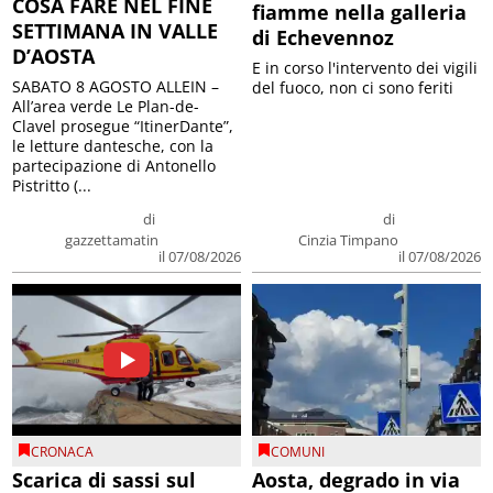
COSA FARE NEL FINE
fiamme nella galleria
SETTIMANA IN VALLE
di Echevennoz
D’AOSTA
E in corso l'intervento dei vigili
SABATO 8 AGOSTO ALLEIN –
del fuoco, non ci sono feriti
All’area verde Le Plan-de-
Clavel prosegue “ItinerDante”,
le letture dantesche, con la
partecipazione di Antonello
Pistritto (...
di
di
gazzettamatin
Cinzia Timpano
il 07/08/2026
il 07/08/2026
CRONACA
COMUNI
Scarica di sassi sul
Aosta, degrado in via