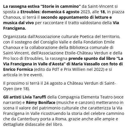
La rassegna estiva “Storie in cammino”
da Saint-Vincent si
sposta a
Etroubles: domenica 6 agosto
2023,
alle
18,
in piazza
Chanoux
,
si terrà il
secondo appuntamento di letture e
musica dal vivo
per raccontare il tratto valdostano della
Via
Francigena.
Organizzata dall’Associazione culturale Poetica del territorio,
con il sostegno del Consiglio Valle e della Fondation Emile
Chanoux e la collaborazione della Biblioteca comunale di
Saint-Vincent, dell’Associazione Etoile-Château Verdun e della
Pro loco di Etroubles, la rassegna
prende spunto dal libro “La
Via Francigena in Valle d’Aosta” di Maria Vassallo con foto di
Enrico Formica
(edito da PdT e Prix Willien nel 2022) e si
articola in tre eventi.
Il prossimo si terrà il 24 agosto a Château Verdun di Saint-
Oyen (ore 18).
Gli artisti Livia Taruffi
della Compagnia Elementa Teatro (voce
narrante) e
Rémy Boniface
(musiche e canzoni) metteranno in
scena il valore del patrimonio culturale che caratterizza la Via
Francigena in Valle ricostruendo la storia del celebre cammino
che da Canterbury porta a Roma, grazie anche alle ampie e
dettagliate didascalie del libro.