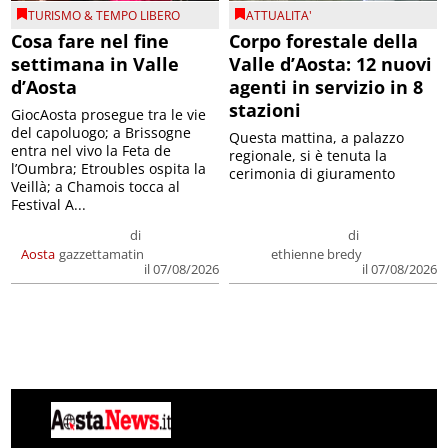
TURISMO & TEMPO LIBERO
ATTUALITA'
Cosa fare nel fine
Corpo forestale della
settimana in Valle
Valle d’Aosta: 12 nuovi
d’Aosta
agenti in servizio in 8
stazioni
GiocAosta prosegue tra le vie
del capoluogo; a Brissogne
Questa mattina, a palazzo
entra nel vivo la Feta de
regionale, si è tenuta la
l’Oumbra; Etroubles ospita la
cerimonia di giuramento
Veillà; a Chamois tocca al
Festival A...
di
di
Aosta
gazzettamatin
ethienne bredy
il 07/08/2026
il 07/08/2026