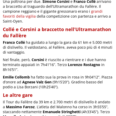
Una poltrona per due.
Simone Corsini
e
Franco Collé
arrivano
a braccetto al traguardo dell’Ultramarathon du Fallère. Il
campione reggiano e il gigante gressonaro erano i
grandi
favoriti della vigilia
della competizione con partenza e arrivo a
Saint-Oyen.
Collé e Corsini a braccetto nell’Ultramarathon
du Fallère
Franco Collé
ha guidato a lungo la gara da 61 km e 5.000 metri
di dislivello. Il valdostano, al Fallère, aveva poco più di 4 minuti
di vantaggio.
Nel finale, però,
Corsini
è riuscito a rientrare e i due hanno
terminato appaiati in 7h41’16”. Terzo
Lorenzo Rostagno
in
8h16’51”.
Emilie Collomb
ha fatto sua la prova in rosa in 9h04’12”. Piazza
d’onore ad
Agnese Valz Gen
(9h15’20”). Gradino basso del
podio a Lisa Borzani (10h25’40”).
Le altre gare
Il Tour du Fallère da 39 km e 2.700 metri di dislivello è andato
a
Massimo Farcoz
. L’atleta del Malonno ha corso in 3h55’55”,
staccando nettamente
Emanuele Stringhetti
(4h33’45”). Terzo