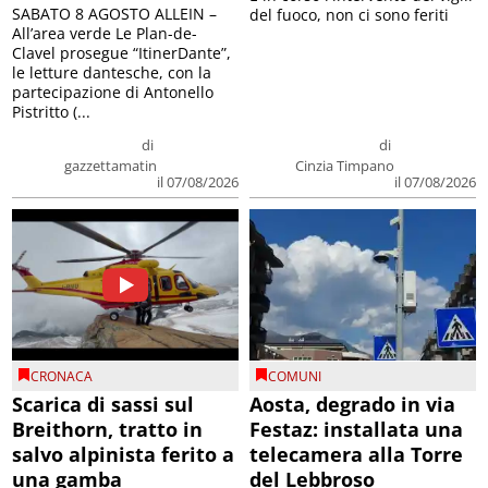
SABATO 8 AGOSTO ALLEIN –
del fuoco, non ci sono feriti
All’area verde Le Plan-de-
Clavel prosegue “ItinerDante”,
le letture dantesche, con la
partecipazione di Antonello
Pistritto (...
di
di
gazzettamatin
Cinzia Timpano
il 07/08/2026
il 07/08/2026
CRONACA
COMUNI
Scarica di sassi sul
Aosta, degrado in via
Breithorn, tratto in
Festaz: installata una
salvo alpinista ferito a
telecamera alla Torre
una gamba
del Lebbroso