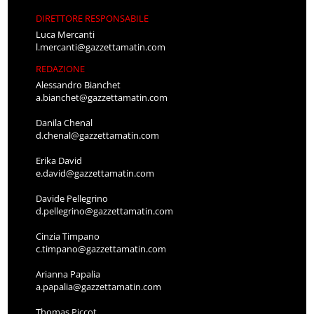
DIRETTORE RESPONSABILE
Luca Mercanti
l.mercanti@gazzettamatin.com
REDAZIONE
Alessandro Bianchet
a.bianchet@gazzettamatin.com
Danila Chenal
d.chenal@gazzettamatin.com
Erika David
e.david@gazzettamatin.com
Davide Pellegrino
d.pellegrino@gazzettamatin.com
Cinzia Timpano
c.timpano@gazzettamatin.com
Arianna Papalia
a.papalia@gazzettamatin.com
Thomas Piccot