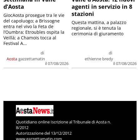
d’Aosta
agenti in servizio in 8
stazioni
GiocAosta prosegue tra le vie
del capoluogo; a Brissogne
Questa mattina, a palazzo
entra nel vivo la Feta de
regionale, si è tenuta la
l’Oumbra; Etroubles ospita la
cerimonia di giuramento
Veillà; a Chamois tocca al
Festival A...
di
di
Aosta
gazzettamatin
ethienne bredy
il 07/08/2026
il 07/08/2026
Quotidiano online Iscrizione al Tribunale di Aosta n.
8/2012
Autorizzazione del 13/12/2012
www.gazzettamatin.com