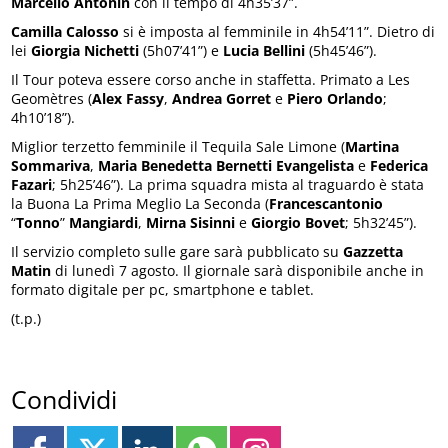
Marcello Antonin
con il tempo di 4h35’37”.
Camilla Calosso
si è imposta al femminile in 4h54’11”. Dietro di
lei
Giorgia Nichetti
(5h07’41”) e
Lucia Bellini
(5h45’46”).
Il Tour poteva essere corso anche in staffetta. Primato a Les
Geomètres (
Alex Fassy
,
Andrea Gorret
e
Piero Orlando
;
4h10’18”).
Miglior terzetto femminile il Tequila Sale Limone (
Martina
Sommariva
,
Maria Benedetta Bernetti Evangelista
e
Federica
Fazari
; 5h25’46”). La prima squadra mista al traguardo è stata
la Buona La Prima Meglio La Seconda (
Francescantonio
“
Tonno
”
Mangiardi
,
Mirna Sisinni
e
Giorgio Bovet
; 5h32’45”).
Il servizio completo sulle gare sarà pubblicato su
Gazzetta
Matin
di lunedì 7 agosto. Il giornale sarà disponibile anche in
formato digitale per pc, smartphone e tablet.
(t.p.)
Condividi