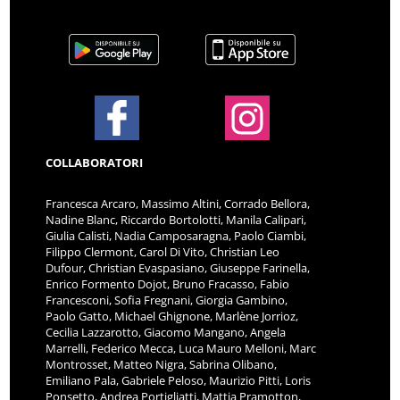
COLLABORATORI
Francesca Arcaro, Massimo Altini, Corrado Bellora,
Nadine Blanc, Riccardo Bortolotti, Manila Calipari,
Giulia Calisti, Nadia Camposaragna, Paolo Ciambi,
Filippo Clermont, Carol Di Vito, Christian Leo
Dufour, Christian Evaspasiano, Giuseppe Farinella,
Enrico Formento Dojot, Bruno Fracasso, Fabio
Francesconi, Sofia Fregnani, Giorgia Gambino,
Paolo Gatto, Michael Ghignone, Marlène Jorrioz,
Cecilia Lazzarotto, Giacomo Mangano, Angela
Marrelli, Federico Mecca, Luca Mauro Melloni, Marc
Montrosset, Matteo Nigra, Sabrina Olibano,
Emiliano Pala, Gabriele Peloso, Maurizio Pitti, Loris
Ponsetto, Andrea Portigliatti, Mattia Pramotton,