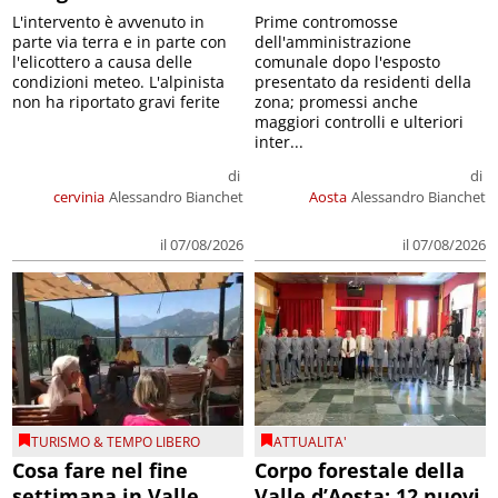
L'intervento è avvenuto in
Prime contromosse
parte via terra e in parte con
dell'amministrazione
l'elicottero a causa delle
comunale dopo l'esposto
condizioni meteo. L'alpinista
presentato da residenti della
non ha riportato gravi ferite
zona; promessi anche
maggiori controlli e ulteriori
inter...
di
di
cervinia
Alessandro Bianchet
Aosta
Alessandro Bianchet
il 07/08/2026
il 07/08/2026
TURISMO & TEMPO LIBERO
ATTUALITA'
Cosa fare nel fine
Corpo forestale della
settimana in Valle
Valle d’Aosta: 12 nuovi