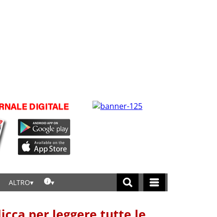
ALTRO
licca per leggere tutte le