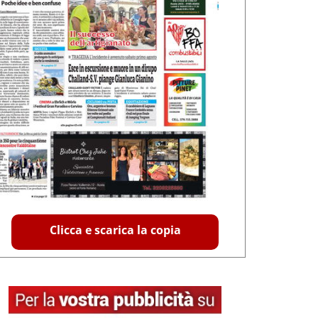
Clicca e scarica la copia