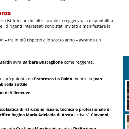
genza
prio istituto, anche altre scuole in reggenza; la disponibilità
i dirigenti interessati sono stati invitati a manifestare la
ri – tre in più rispetto allo scorso anno – avranno un
Martin
avrà
Barbara Buscaglione
come reggente.
s
sarà guidata da
Francesco Lo Baido
mentre la
Jean
briella Sottile
.
no di Villeneuve
.
 scolastica di istruzione liceale, tecnica e professionale di
tifico Regina Maria Adelaide di Aosta
arriverà
Giovanni
 reggente
Cristiana Marchesini
mentre l
‘istituzione