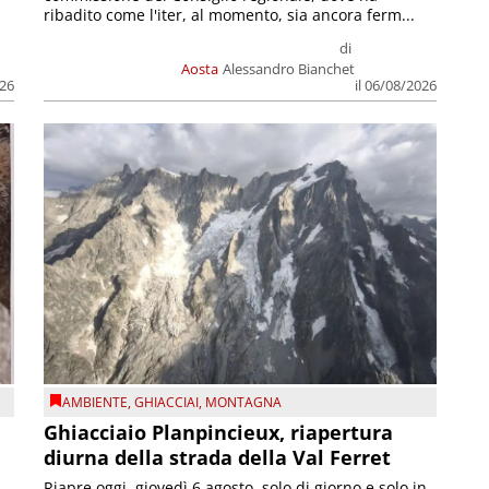
ribadito come l'iter, al momento, sia ancora ferm...
di
Aosta
Alessandro Bianchet
026
il 06/08/2026
AMBIENTE
,
GHIACCIAI
,
MONTAGNA
Ghiacciaio Planpincieux, riapertura
diurna della strada della Val Ferret
Riapre oggi, giovedì 6 agosto, solo di giorno e solo in