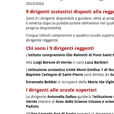
2023/2024.
9 dirigenti scolastici disposti alla reg
Sono 9 i dirigenti disponibili a guidare, oltre al pro
è emersa dopo la pubblicazione dell’avviso nel quale 
propria disponibilità.
Cinque istituti comprensivi e quattro scuole superio
dirigente reggente.
Chi sono i 9 dirigenti reggenti
L’
istituto comprensivo Elio Reinotti di Pont-Saint-
Alla
Luigi Barone di Verrès
ci sarà
Luca Barbieri
.
L’
istituzione scolastica Unité Mont-Emilius 1 di Nu
Baptiste Cerlogne di Saint-Pierre
sarà diretta da
Ga
Emanuela Bobbio
si occuperà della
Maria Ida Vigli
I dirigenti alle scuole superiori
La dirigente
Antonella Dallou
guiderà l
‘istituzione
Verrès
mentre al
liceo delle Scienze Umane e scien
Peduto
.
All’
Itpr Corrado Gex di Aosta
arriverà la dirigente