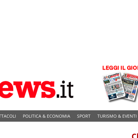
TTACOLI
POLITICA & ECONOMIA
SPORT
TURISMO & EVENTI
C