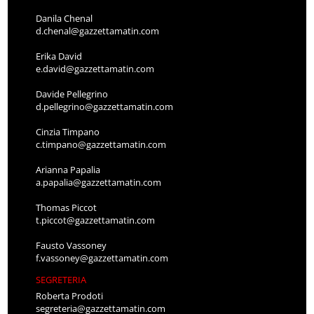
Danila Chenal
d.chenal@gazzettamatin.com
Erika David
e.david@gazzettamatin.com
Davide Pellegrino
d.pellegrino@gazzettamatin.com
Cinzia Timpano
c.timpano@gazzettamatin.com
Arianna Papalia
a.papalia@gazzettamatin.com
Thomas Piccot
t.piccot@gazzettamatin.com
Fausto Vassoney
f.vassoney@gazzettamatin.com
SEGRETERIA
Roberta Prodoti
segreteria@gazzettamatin.com