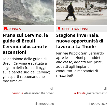
CRONACA
PUBBLIREDAZIONALI
Frana sul Cervino, le
Stagione invernale,
guide di Breuil
nuove opportunità di
Cervinia bloccano le
lavoro a La Thuile
ascensioni
Funivie Piccolo San Bernardo
apre le selezioni per addetti
La decisione delle guide di
alle casse, addetti alle piste,
Breuil Cervinia è scattata a
addetti agli impianti,
seguito della frana di oggi
conduttori e meccanici di
sulla parete sud del Cervino;
mezzi batt...
gli esperti raccomandano
massima at...
di
di
cervinia
Alessandro Bianchet
La Thuile
gazzettamatin
il 05/08/2026
il 05/08/2026