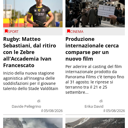
SPORT
CINEMA
Rugby: Matteo
Produzione
Sebastiani, dal ritiro
internazionale cerca
con le Zebre
comparse per un
all’Accademia Ivan
nuovo film
Francescato
Per aderire al casting del film
internazionale prodotto da
Inizio della nuova stagione
Panorama Films c'è tempo fino
agonistica all'insegna delle
al 31 agosto; le riprese si
soddisfazioni per il giovane
terranno tra il 21 e 25
talento dello Stade Valdôtain
settembre...
di
di
Davide Pellegrino
Erika David
il 05/08/2026
il 05/08/2026