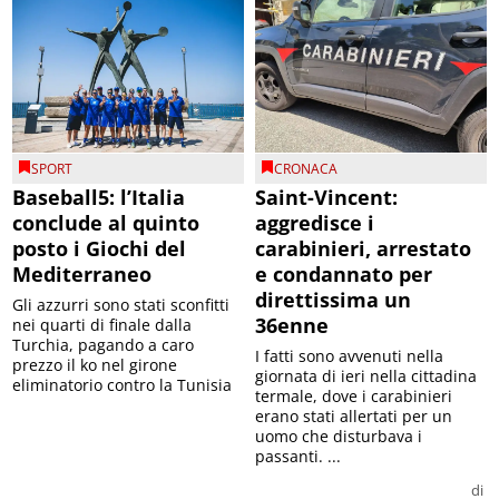
SPORT
CRONACA
Baseball5: l’Italia
Saint-Vincent:
conclude al quinto
aggredisce i
posto i Giochi del
carabinieri, arrestato
Mediterraneo
e condannato per
direttissima un
Gli azzurri sono stati sconfitti
36enne
nei quarti di finale dalla
Turchia, pagando a caro
I fatti sono avvenuti nella
prezzo il ko nel girone
giornata di ieri nella cittadina
eliminatorio contro la Tunisia
termale, dove i carabinieri
erano stati allertati per un
uomo che disturbava i
passanti. ...
di