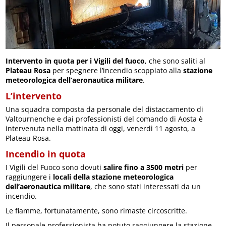
Intervento in quota per i Vigili del fuoco
, che sono saliti al
Plateau Rosa
per spegnere l’incendio scoppiato alla
stazione
meteorologica dell’aeronautica militare
.
L’intervento
Una squadra composta da personale del distaccamento di
Valtournenche e dai professionisti del comando di Aosta è
intervenuta nella mattinata di oggi, venerdì 11 agosto, a
Plateau Rosa.
Incendio in quota
I Vigili del Fuoco sono dovuti
salire fino a 3500 metri
per
raggiungere i
locali della stazione meteorologica
dell’aeronautica militare
, che sono stati interessati da un
incendio.
Le fiamme, fortunatamente, sono rimaste circoscritte.
Il personale professionista ha potuto raggiungere la stazione