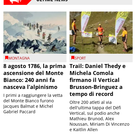
MONTAGNA
SPORT
8 agosto 1786, la prima
Trail: Daniel Thedy e
ascensione del Monte
Michela Comola
Bianco: 240 anni fa
firmano il Vertical
nasceva l’alpinismo
Brusson-Bringuez a
tempo di record
I primi a raggiungere la vetta
del Monte Bianco furono
Oltre 200 atleti al via
Jacques Balmat e Michel
dell'ultima tappa del Défì
Gabriel Paccard
Vertical, sul podio anche
Mathieu Brunod, Alex
Noussan, Miriam Di Vincenzo
e Kaitlin Allen