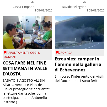
di
di
Cinzia Timpano
Davide Pellegrino
il 08/08/2026
il 08/08/2026
APPUNTAMENTI
,
OGGI &
CRONACA
DOMANI
Etroubles: camper in
COSA FARE NEL FINE
fiamme nella galleria
SETTIMANA IN VALLE
di Echevennoz
D’AOSTA
E in corso l'intervento dei vigili
SABATO 8 AGOSTO ALLEIN –
del fuoco, non ci sono feriti
All’area verde Le Plan-de-
Clavel prosegue “ItinerDante”,
le letture dantesche, con la
partecipazione di Antonello
Pistritto (...