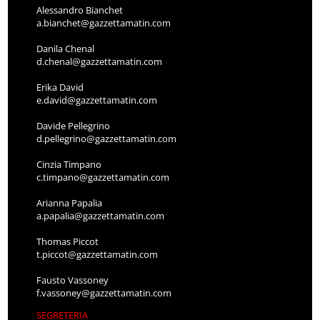
Alessandro Bianchet
a.bianchet@gazzettamatin.com
Danila Chenal
d.chenal@gazzettamatin.com
Erika David
e.david@gazzettamatin.com
Davide Pellegrino
d.pellegrino@gazzettamatin.com
Cinzia Timpano
c.timpano@gazzettamatin.com
Arianna Papalia
a.papalia@gazzettamatin.com
Thomas Piccot
t.piccot@gazzettamatin.com
Fausto Vassoney
f.vassoney@gazzettamatin.com
SEGRETERIA