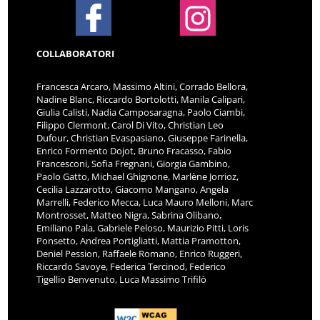
COLLABORATORI
Francesca Arcaro, Massimo Altini, Corrado Bellora,
Nadine Blanc, Riccardo Bortolotti, Manila Calipari,
Giulia Calisti, Nadia Camposaragna, Paolo Ciambi,
Filippo Clermont, Carol Di Vito, Christian Leo
Dufour, Christian Evaspasiano, Giuseppe Farinella,
Enrico Formento Dojot, Bruno Fracasso, Fabio
Francesconi, Sofia Fregnani, Giorgia Gambino,
Paolo Gatto, Michael Ghignone, Marlène Jorrioz,
Cecilia Lazzarotto, Giacomo Mangano, Angela
Marrelli, Federico Mecca, Luca Mauro Melloni, Marc
Montrosset, Matteo Nigra, Sabrina Olibano,
Emiliano Pala, Gabriele Peloso, Maurizio Pitti, Loris
Ponsetto, Andrea Portigliatti, Mattia Pramotton,
Deniel Pession, Raffaele Romano, Enrico Ruggeri,
Riccardo Savoye, Federica Tercinod, Federico
Tigellio Benvenuto, Luca Massimo Trifilò