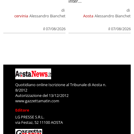
inter...
di
di
cervinia
Alessandro Bianchet
Aosta
Alessandro Bianchet
il 07/08/2026
il 07/08/2026
Quotidiano online Iscrizione al Tribunale di Aosta n.
8/2012
Autorizzazione del 13/12/2012
www.gazzettamatin.com
Editore
LG PRESSE S.R.L.
via Festaz, 52 11100 AOSTA