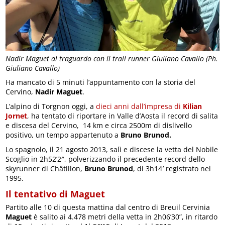
Nadir Maguet al traguardo con il trail runner Giuliano Cavallo (Ph.
Giuliano Cavallo)
Ha mancato di 5 minuti l’appuntamento con la storia del
Cervino,
Nadir Maguet
.
L’alpino di Torgnon oggi, a
dieci anni dall’impresa di
Kilian
Jornet
, ha tentato di riportare in Valle d’Aosta il record di salita
e discesa del Cervino, 14 km e circa 2500m di dislivello
positivo, un tempo appartenuto a
Bruno Brunod.
Lo spagnolo, il 21 agosto 2013, salì e discese la vetta del Nobile
Scoglio in 2h52’2″, polverizzando il precedente record dello
skyrunner di Châtillon,
Bruno Brunod
, di 3h14′ registrato nel
1995.
Il tentativo di Maguet
Partito alle 10 di questa mattina dal centro di Breuil Cervinia
Maguet
è salito ai 4.478 metri della vetta in 2h06’30”, in ritardo