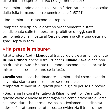
di 10 minuti rispetto al 1h56’15 di Jornet del 2013.
Pochi minuti prima delle 13 il Mago è rientrato in paese accolto
dalla folla fermando il cronometro sulle 2h57’21”.
Cinque minuti e 19 secondi di troppo.
L’impresa dell’alpino valdostano probabilmente è stata
condizionata dalle temperature proibitive di oggi, con il
termometro che in vetta al Cervino segnava oltre una decina di
gradi sopra lo zero.
«Ha preso le misure»
Ad attendere
Nadir Maguet
al traguardo oltre a un emozionato
Bruno Brunod
, anche il trail runner
Giuliano Cavallo
che non
ha dubbi: «È Nadir è stato un grande, secondo me ha preso le
misure e il prossimo anno ce la farà».
Cavallo
sottolinea che rimanere a 5 minuti dal record avendo
la gamba stanca per altre imprese recenti e con le
temperature bollenti di questi giorni è già di per sé un record.
«Dieci anni fa con il tentativo di Kilian Jornet non c’era tutto
questo caldo e anche la montagna era completamente diversa,
con neve dura che permettevano lo scivolamento in discesa,
adesso è praticamente tutta roccia» evidenzia il trail runner.