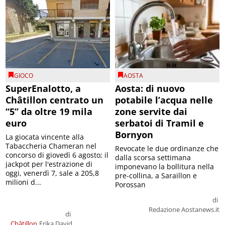
GIOCO
AOSTA
SuperEnalotto, a
Aosta: di nuovo
Châtillon centrato un
potabile l’acqua nelle
“5” da oltre 19 mila
zone servite dai
euro
serbatoi di Tramil e
Bornyon
La giocata vincente alla
Tabaccheria Chameran nel
Revocate le due ordinanze che
concorso di giovedì 6 agosto; il
dalla scorsa settimana
jackpot per l'estrazione di
imponevano la bollitura nella
oggi, venerdì 7, sale a 205,8
pre-collina, a Saraillon e
milioni d...
Porossan
di
Redazione Aostanews.it
di
Châtillon
Erika David