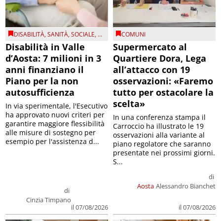
DISABILITÀ
,
SANITÀ
,
SOCIALE
, ...
COMUNI
Disabilità in Valle
Supermercato al
d’Aosta: 7 milioni in 3
Quartiere Dora, Lega
anni finanziano il
all’attacco con 19
Piano per la non
osservazioni: «Faremo
autosufficienza
tutto per ostacolare la
scelta»
In via sperimentale, l'Esecutivo
ha approvato nuovi criteri per
In una conferenza stampa il
garantire maggiore flessibilità
Carroccio ha illustrato le 19
alle misure di sostegno per
osservazioni alla variante al
esempio per l'assistenza d...
piano regolatore che saranno
presentate nei prossimi giorni.
S...
di
Aosta
Alessandro Bianchet
di
Cinzia Timpano
il 07/08/2026
il 07/08/2026