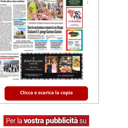
Clicca e scarica la copia