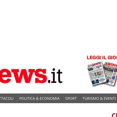
TTACOLI
POLITICA & ECONOMIA
SPORT
TURISMO & EVENTI
C