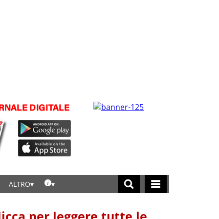
ALTRO
licca per leggere tutte le