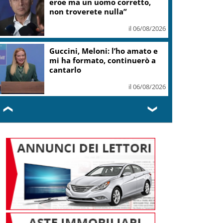
eroe ma un uomo corretto,
non troverete nulla”
il 06/08/2026
Guccini, Meloni: l’ho amato e
mi ha formato, continuerò a
cantarlo
il 06/08/2026
❮
❯